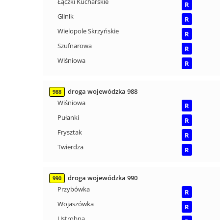
Łączki Kucharskie
R
Glinik
R
Wielopole Skrzyńskie
R
Szufnarowa
R
Wiśniowa
R
droga wojewódzka 988
988
Wiśniowa
R
Pułanki
R
Frysztak
R
Twierdza
R
droga wojewódzka 990
990
Przybówka
R
Wojaszówka
R
Ustrobna