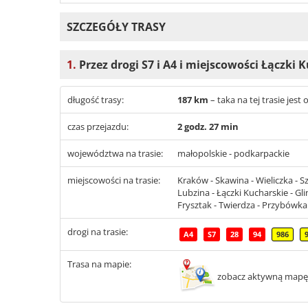
SZCZEGÓŁY TRASY
1.
Przez drogi S7 i A4 i miejscowości Łączki 
długość trasy:
187 km
– taka na tej trasie je
czas przejazdu:
2 godz. 27 min
województwa na trasie:
małopolskie - podkarpackie
miejscowości na trasie:
Kraków - Skawina - Wieliczka - S
Lubzina - Łączki Kucharskie - Gl
Frysztak - Twierdza - Przybówka
drogi na trasie:
A4
S7
28
94
986
Trasa na mapie:
zobacz aktywną mapę