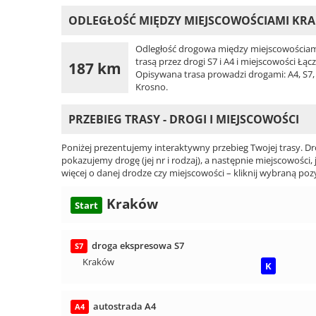
ODLEGŁOŚĆ MIĘDZY MIEJSCOWOŚCIAMI KR
Odległość drogowa między miejscowościami
trasą przez drogi S7 i A4 i miejscowości Łą
187 km
Opisywana trasa prowadzi drogami: A4, S7, 2
Krosno.
PRZEBIEG TRASY - DROGI I MIEJSCOWOŚCI
Poniżej prezentujemy interaktywny przebieg Twojej trasy. Dr
pokazujemy drogę (jej nr i rodzaj), a następnie miejscowości, 
więcej o danej drodze czy miejscowości – kliknij wybraną pozy
Kraków
Start
droga ekspresowa S7
S7
Kraków
K
autostrada A4
A4