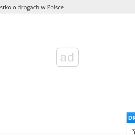
stko o drogach w Polsce
ad
DR