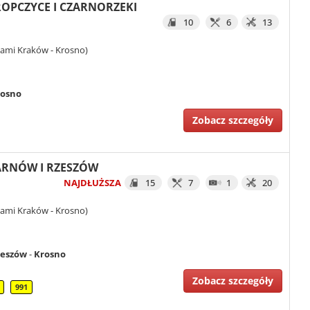
 ROPCZYCE I CZARNORZEKI
10
6
13
iami Kraków - Krosno)
rosno
Zobacz szczegóły
TARNÓW I RZESZÓW
NAJDŁUŻSZA
15
7
1
20
iami Kraków - Krosno)
zeszów
-
Krosno
Zobacz szczegóły
991