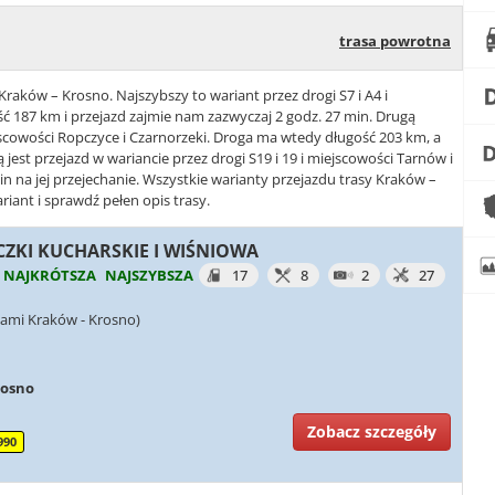
trasa powrotna
Kraków – Krosno. Najszybszy to wariant przez drogi S7 i A4 i
ć 187 km i przejazd zajmie nam zazwyczaj 2 godz. 27 min. Drugą
iejscowości Ropczyce i Czarnorzeki. Droga ma wtedy długość 203 km, a
ą jest przejazd w wariancie przez drogi S19 i 19 i miejscowości Tarnów i
n na jej przejechanie. Wszystkie warianty przejazdu trasy Kraków –
iant i sprawdź pełen opis trasy.
ĄCZKI KUCHARSKIE I WIŚNIOWA
NAJKRÓTSZA
NAJSZYBSZA
17
8
2
27
iami Kraków - Krosno)
rosno
Zobacz szczegóły
990