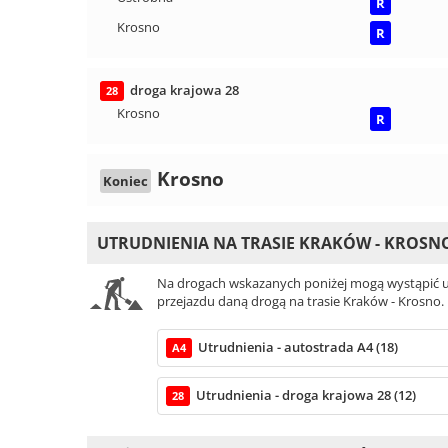
R
Krosno
R
droga krajowa 28
28
Krosno
R
Krosno
Koniec
UTRUDNIENIA NA TRASIE KRAKÓW - KROSN
Na drogach wskazanych poniżej mogą wystąpić ut
przejazdu daną drogą na trasie Kraków - Krosno.
Utrudnienia - autostrada A4 (18)
A4
Utrudnienia - droga krajowa 28 (12)
28