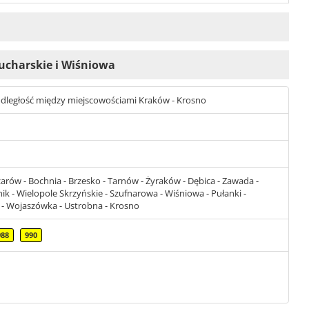
Kucharskie i Wiśniowa
st odległość między miejscowościami Kraków - Krosno
zarów - Bochnia - Brzesko - Tarnów - Żyraków - Dębica - Zawada -
inik - Wielopole Skrzyńskie - Szufnarowa - Wiśniowa - Pułanki -
 - Wojaszówka - Ustrobna - Krosno
988
990