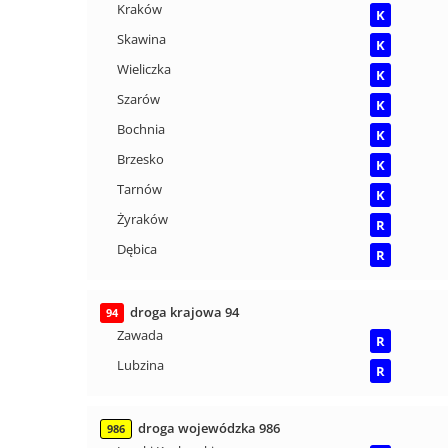
Kraków
K
Skawina
K
Wieliczka
K
Szarów
K
Bochnia
K
Brzesko
K
Tarnów
K
Żyraków
R
Dębica
R
droga krajowa 94
94
Zawada
R
Lubzina
R
droga wojewódzka 986
986