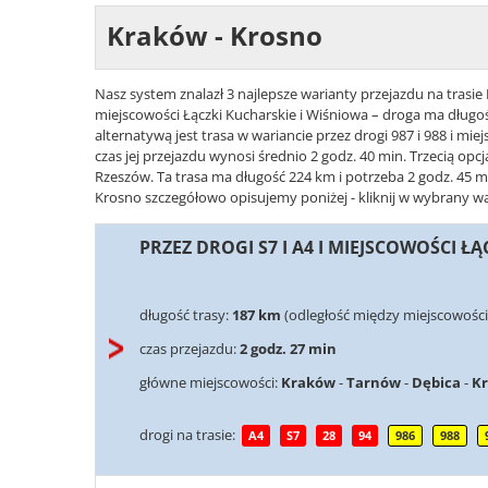
Kraków - Krosno
Nasz system znalazł 3 najlepsze warianty przejazdu na trasie 
miejscowości Łączki Kucharskie i Wiśniowa – droga ma długoś
alternatywą jest trasa w wariancie przez drogi 987 i 988 i m
czas jej przejazdu wynosi średnio 2 godz. 40 min. Trzecią opcj
Rzeszów. Ta trasa ma długość 224 km i potrzeba 2 godz. 45 mi
Krosno szczegółowo opisujemy poniżej - kliknij w wybrany war
PRZEZ DROGI S7 I A4 I MIEJSCOWOŚCI Ł
długość trasy:
187 km
(odległość między miejscowośc
czas przejazdu:
2 godz. 27 min
główne miejscowości:
Kraków
-
Tarnów
-
Dębica
-
K
drogi na trasie:
A4
S7
28
94
986
988