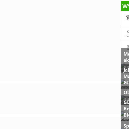
W
Ma
ek
po
Ja
Ma
G
Ob
au
GD
Be
Bi
Sp