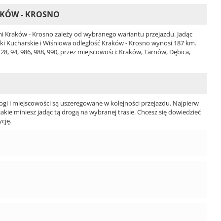
AKÓW - KROSNO
 Kraków - Krosno zależy od wybranego wariantu przejazdu. Jadąc
czki Kucharskie i Wiśniowa odległość Kraków - Krosno wynosi 187 km.
8, 94, 986, 988, 990, przez miejscowości: Kraków, Tarnów, Dębica,
ogi i miejscowości są uszeregowane w kolejności przejazdu. Najpierw
jakie miniesz jadąc tą drogą na wybranej trasie. Chcesz się dowiedzieć
cję.