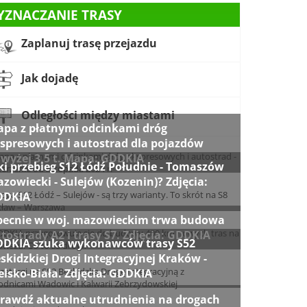
YZNACZANIE TRASY
Zaplanuj trasę przejazdu
Jak dojadę
Odległości między miastami
pa z płatnymi odcinkami dróg
spresowych i autostrad dla pojazdów
wyżej 3,5 t. Mapa: GDDKIA
ki przebieg S12 Łódź Południe - Tomaszów
zowiecki - Sulejów (Kozenin)? Zdjęcia:
DDKIA
ecnie w woj. mazowieckim trwa budowa
tostrady A2 i trasy S7. Zdjęcia: GDDKIA
DKIA szuka wykonawców trasy S52
skidzkiej Drogi Integracyjnej Kraków -
elsko-Biała. Zdjęcia: GDDKIA
rawdź aktualne utrudnienia na drogach