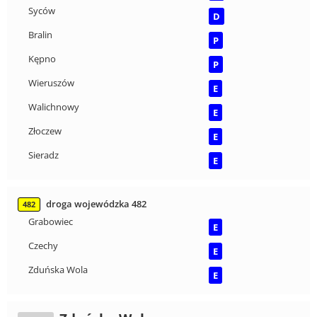
Syców
D
Bralin
P
Kępno
P
Wieruszów
E
Walichnowy
E
Złoczew
E
Sieradz
E
droga wojewódzka 482
482
Grabowiec
E
Czechy
E
Zduńska Wola
E