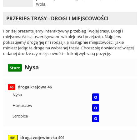
Wola.
PRZEBIEG TRASY - DROGI I MIEJSCOWOŚCI
Poniżej prezentujemy interaktywny przebieg Twojej trasy. Drogi i
miejscowości są uszeregowane w kolejności przejazdu. Najpierw
pokazujemy drogę (jej nr i rodzaj), a następnie miejscowości, jakie
miniesz jadąc tą drogą na wybranej trasie. Chcesz się dowiedzieć więcej
o danej drodze czy miejscowości – kliknij wybraną pozycję.
Nysa
Start
droga krajowa 46
46
Nysa
O
Hanuszów
O
Strobice
O
droga wojewódzka 401
401