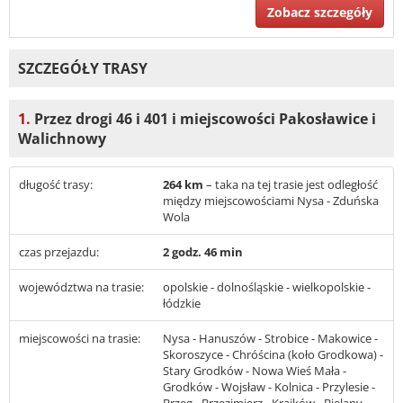
Zobacz szczegóły
SZCZEGÓŁY TRASY
1.
Przez drogi 46 i 401 i miejscowości Pakosławice i
Walichnowy
długość trasy:
264 km
– taka na tej trasie jest odległość
między miejscowościami Nysa - Zduńska
Wola
czas przejazdu:
2 godz. 46 min
województwa na trasie:
opolskie - dolnośląskie - wielkopolskie -
łódzkie
miejscowości na trasie:
Nysa - Hanuszów - Strobice - Makowice -
Skoroszyce - Chróścina (koło Grodkowa) -
Stary Grodków - Nowa Wieś Mała -
Grodków - Wojsław - Kolnica - Przylesie -
Brzeg - Brzezimierz - Krajków - Bielany