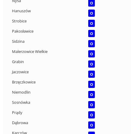
Nysa
O
Hanuszów
O
Strobice
O
Pakosławice
O
Sidzina
O
Malerzowice Wielkie
O
Grabin
O
Jaczowice
O
Brzęczkowice
O
Niemodlin
O
Sosnówka
O
Prądy
O
Dąbrowa
O
Karczów