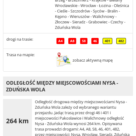
Wrocławskie - Wrocław - Łozina - Oleśnica
- Cieśle - Szczodrów - Syców - Bralin -
Kępno - Wieruszów - Walichnowy -
Złoczew - Sieradz - Grabowiec - Czechy -
Zduńska Wola
drogi na trasie:
A4
A8
S8
46
401
482
Trasa na mapie:
zobacz aktywną mapę
ODLEGŁOŚĆ MIĘDZY MIEJSCOWOŚCIAMI NYSA -
ZDUŃSKA WOLA
Odległość drogowa między miejscowościami Nysa -
Zduńska Wola zależy od wybranego wariantu
przejazdu. Jadąc trasą przez drogi 46 i 401 i
miejscowości Pakosławice i Walichnowy odległość
264 km
Nysa - Zduńska Wola wynosi 264 km. Opisywana
trasa prowadzi drogami: A4, A8, S8, 46, 401, 482,
przez miejscowości: Nysa, Wrocław, Sieradz, Zduńska