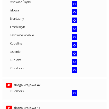
Osowiec Śląski
O
Jełowa
O
Bierdzany
O
Trzebiszyn
O
Lasowice Wielkie
O
Kopalina
O
Jasienie
O
Kuniów
O
Kluczbork
O
droga krajowa 42
42
Kluczbork
O
droga krajowa 11
11