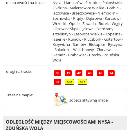
miejscowości na trasie:
Nysa - Hanuszów - Strobice - Pakosławice
- Sidzina - Malerzowice Wielkie - Grabin -
Jaczowice - Brzęczkowice - Niemodlin -
Sosnówka - Prądy - Dąbrowa - Karczów -
Wrzoski - Opole - Zawada - Borek - Węgry
- Osowiec Śląski - Jełowa - Bierdzany -
Trzebiszyn - Lasowice Wielkie - Kopalina -
Jasienie - Kuniów - Kluczbork - Gotartów -
Krzywizna - Sarnów - Biskupice - Byczyna
- Sokolniki - Walichnowy - Złoczew -
Sieradz - Grabowiec - Czechy - Zduńska
Wola
drogi na trasie:
S8
11
42
45
46
74
94
482
487
Trasa na mapie:
zobacz aktywną mapę
ODLEGŁOŚĆ MIĘDZY MIEJSCOWOŚCIAMI NYSA -
ZDUŃSKA WOLA