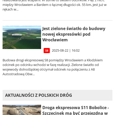
realizowana jest etapami. W sumie to siedem odcinków. Pięć z nich,
między Wrocławiem a Bardem o łącznej długości ok. 55 km, jest już w
rękach w...
Jest zielone światło do budowy
nowej ekspresówki pod
Wrocławiem
2025-08-22 | 16:02
S8
Budowa drogi ekspresowej S8 pomiędzy Wrocławiem a Kłodzkiem
odcinek po odcinku wchodzi w fazę realizacji. Zielone światło od
wojewody dolnośląskiej otrzymał odcinek na połączeniu z A8
Autostradową Obw...
AKTUALNOŚCI Z POLSKICH DRÓG
Droga ekspresowa S11 Bobolice -
Szczecinek ma być przejezdna w