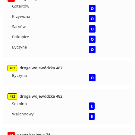
Gotartów
O
Krzywizna
O
Sarnów
O
Biskupice
O
Byczyna
O
droga wojewódzka 487
487
Byczyna
O
droga wojewódzka 482
482
Sokolniki
E
Walichnowy
E
droga krajowa 74
74