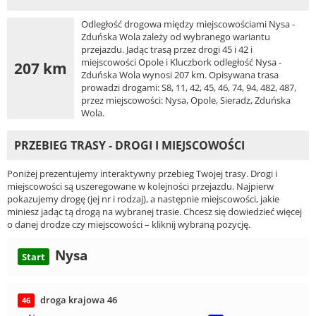
Odległość drogowa między miejscowościami Nysa -
Zduńska Wola zależy od wybranego wariantu
przejazdu. Jadąc trasą przez drogi 45 i 42 i
miejscowości Opole i Kluczbork odległość Nysa -
207 km
Zduńska Wola wynosi 207 km. Opisywana trasa
prowadzi drogami: S8, 11, 42, 45, 46, 74, 94, 482, 487,
przez miejscowości: Nysa, Opole, Sieradz, Zduńska
Wola.
PRZEBIEG TRASY - DROGI I MIEJSCOWOŚCI
Poniżej prezentujemy interaktywny przebieg Twojej trasy. Drogi i
miejscowości są uszeregowane w kolejności przejazdu. Najpierw
pokazujemy drogę (jej nr i rodzaj), a następnie miejscowości, jakie
miniesz jadąc tą drogą na wybranej trasie. Chcesz się dowiedzieć więcej
o danej drodze czy miejscowości – kliknij wybraną pozycję.
Nysa
Start
droga krajowa 46
46