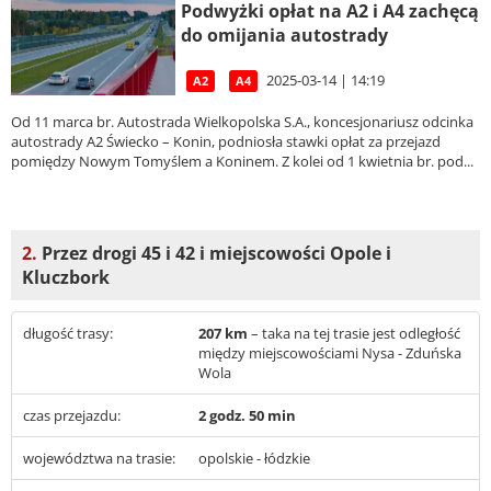
Podwyżki opłat na A2 i A4 zachęcą
do omijania autostrady
2025-03-14 | 14:19
A2
A4
Od 11 marca br. Autostrada Wielkopolska S.A., koncesjonariusz odcinka
autostrady A2 Świecko – Konin, podniosła stawki opłat za przejazd
pomiędzy Nowym Tomyślem a Koninem. Z kolei od 1 kwietnia br. pod...
2.
Przez drogi 45 i 42 i miejscowości Opole i
Kluczbork
długość trasy:
207 km
– taka na tej trasie jest odległość
między miejscowościami Nysa - Zduńska
Wola
czas przejazdu:
2 godz. 50 min
województwa na trasie:
opolskie - łódzkie