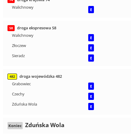
Walichnowy
E
droga ekspresowa S8
S8
Walichnowy
E
Złoczew
E
Sieradz
E
droga wojewódzka 482
482
Grabowiec
E
Czechy
E
Zduńska Wola
E
Zduńska Wola
Koniec