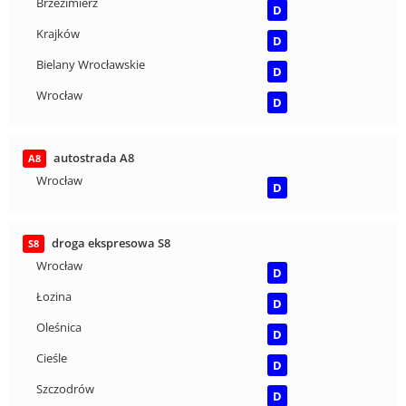
Brzezimierz
D
Krajków
D
Bielany Wrocławskie
D
Wrocław
D
autostrada A8
A8
Wrocław
D
droga ekspresowa S8
S8
Wrocław
D
Łozina
D
Oleśnica
D
Cieśle
D
Szczodrów
D