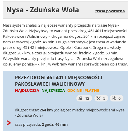
Nysa - Zduńska Wola
trasa powrotna
Nasz system znalazł 2 najlepsze warianty przejazdu na trasie Nysa –
Zduńska Wola. Najszybszy to wariant przez drogi 46 i 401 i miejscowości
Pakosławice i Walichnowy – droga ma długość 264 km i przejazd zajmie
nam zazwyczaj 2 godz. 46 min. Drugą alternatywą jest trasa w wariancie
przez drogi 45 i 42 i miejscowości Opole i Kluczbork. Droga ma wtedy
długość 207 km, a czas jej przejazdu wynosi średnio 2 godz. 50 min.
Wszystkie warianty przejazdu trasy Nysa – Zduńska Wola szczegółowo
opisujemy poniżej - kliknij w wybrany wariant i sprawdź pełen opis trasy.
PRZEZ DROGI 46 I 401 I MIEJSCOWOŚCI
PAKOSŁAWICE I WALICHNOWY
NAJDŁUŻSZA
NAJSZYBSZA
ODCINKI PŁATNE
12
5
6
długość trasy:
264 km
(odległość między miejscowościami Nysa
- Zduńska Wola)
czas przejazdu:
2 godz. 46 min