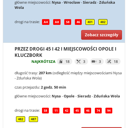
główne miejscowości:
Nysa
-
Wrocław
-
Sieradz
-
Zduńska
Wola
drogi na trasie:
A4
A8
S8
46
401
482
Zobacz szczegóły
PRZEZ DROGI 45 I 42 I MIEJSCOWOŚCI OPOLE I
KLUCZBORK
NAJKRÓTSZA
18
3
3
18
długość trasy:
207 km
(odległość między miejscowościami Nysa
- Zduńska Wola)
czas przejazdu:
2 godz. 50 min
główne miejscowości:
Nysa
-
Opole
-
Sieradz
-
Zduńska Wola
drogi na trasie:
S8
11
42
45
46
74
94
482
487