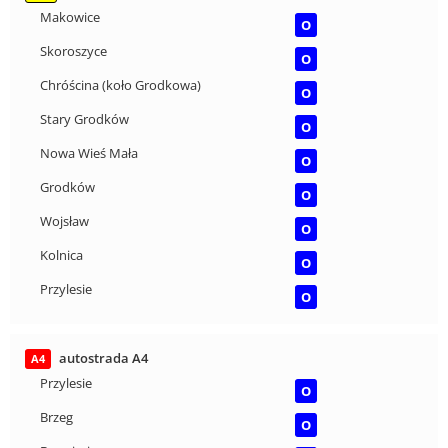
Makowice
O
Skoroszyce
O
Chróścina (koło Grodkowa)
O
Stary Grodków
O
Nowa Wieś Mała
O
Grodków
O
Wojsław
O
Kolnica
O
Przylesie
O
autostrada A4
A4
Przylesie
O
Brzeg
O