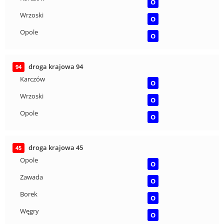
O
Wrzoski
O
Opole
O
droga krajowa 94
94
Karczów
O
Wrzoski
O
Opole
O
droga krajowa 45
45
Opole
O
Zawada
O
Borek
O
Węgry
O