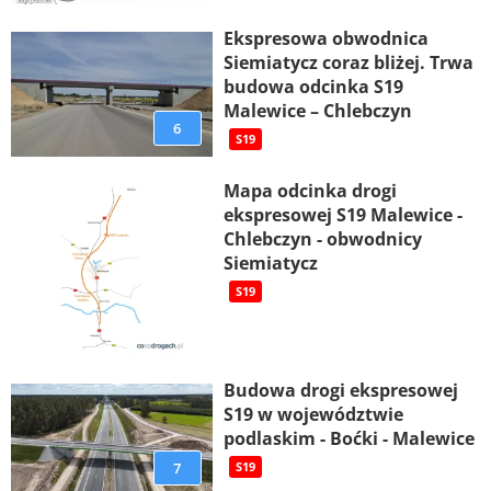
Ekspresowa obwodnica
Siemiatycz coraz bliżej. Trwa
budowa odcinka S19
Malewice – Chlebczyn
6
S19
Mapa odcinka drogi
ekspresowej S19 Malewice -
Chlebczyn - obwodnicy
Siemiatycz
S19
Budowa drogi ekspresowej
S19 w województwie
podlaskim - Boćki - Malewice
7
S19