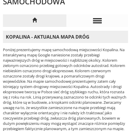
SAMOCHODOWA
KOPALINA - AKTUALNA MAPA DRÓG
Poniżej prezentujemy mapę samochodową miejscowości Kopalina. Na
interaktywną mapę Google naniesione zostały przebiegi
najważniejszych dróg w miejscowości i najbliższej okolicy. Kolorem
zielonym oznaczono przebieg gotowych odcinków autostrad. Kolorem
niebieskim oznaczono drogi ekspresowe. Kolorem czerwonym
oznaczone zostały drogi krajowe, a pomarańczowym drogi
wojewódzkie. Na mapie samochodowej prezentujemy zatem cały
istniejący system drogowy miejscowości Kopalina. Autostrady i drogi
ekspresowe tworzą w Polsce sieć dróg szybkiego ruchu, która rozrasta
się z roku na rok. Linią przerywaną zaznaczono te odcinki tych ważnych
dróg, które są w budowie, a kropkami odcinki planowane. Zwracamy
uwagę na to, że wszystkie zamieszczone na mapie przebiegi mają
charakter wyłącznie orientacyjny i nie należy ich traktować jako
rzeczywiste przebiegi dróg, zwłaszcza dróg planowanych, bowiem w
dużym powiększeniu mapy mogą wystąpić znaczące różnice pomiędzy
przebiegiem faktycznie planowanym, a tym zamieszczonym na mapie.