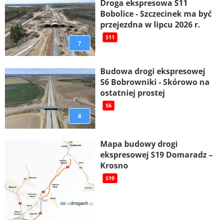
Droga ekspresowa S11
Bobolice - Szczecinek ma być
przejezdna w lipcu 2026 r.
S11
7
Budowa drogi ekspresowej
S6 Bobrowniki - Skórowo na
ostatniej prostej
S6
4
Mapa budowy drogi
ekspresowej S19 Domaradz –
Krosno
S19