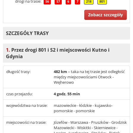
drogi na trasie:
S6
S7
6
7
218
801
Zobacz szczegóły
SZCZEGÓŁY TRASY
1.
Przez drogi 801 i S2 i miejscowości Kutno i
Gdynia
długość trasy:
482 km
– taka na tej trasie jest odległość
między miejscowościami Otwock -
Wejherowo
czas przejazdu:
4 godz. 55 min
województwa na trasie:
mazowieckie - łódzkie - kujawsko-
pomorskie - pomorskie
miejscowości na trasie:
Józefów - Warszawa - Pruszków - Grodzisk
Mazowiecki - Wiskitki - Skierniewice -
Łowicz - Łyszkowice - Stryków - Piątek -