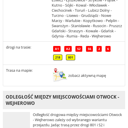
Kutno - Sójki - Kowal - Włocławek -
Ciechocinek - Toruń - Lubicz Dolny -
Turzno - Lisewo - Grudziądz - Nowe
Marzy - Warlubie - Kopytkowo - Pelplin -
Swarożyn - Stanisławie - Rusocin - Pruszcz
Gdański - Straszyn - Kowale - Gdańsk -
Gdynia - Rumia - Reda - Wejherowo
drogi na trasie:
A1
A2
S2
S6
2
6
218
801
Trasa na mapie:
zobacz aktywną mapę
ODLEGŁOŚĆ MIĘDZY MIEJSCOWOŚCIAMI OTWOCK -
WEJHEROWO
Odległość drogowa między miejscowościami Otwock
- Wejherowo zależy od wybranego wariantu
przejazdu. Jadąc trasą przez drogi 801 i S2 i