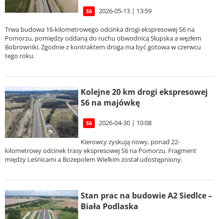
2026-05-13 | 13:59
S6
Trwa budowa 16-kilometrowego odcinka drogi ekspresowej S6 na
Pomorzu, pomiędzy oddaną do ruchu obwodnicą Słupska a węzłem
Bobrowniki. Zgodnie z kontraktem droga ma być gotowa w czerwcu
tego roku.
Kolejne 20 km drogi ekspresowej
S6 na majówkę
2026-04-30 | 10:08
S6
Kierowcy zyskują nowy, ponad 22-
kilometrowy odcinek trasy ekspresowej S6 na Pomorzu. Fragment
między Leśnicami a Bożepolem Wielkim został udostępniony.
Stan prac na budowie A2 Siedlce –
Biała Podlaska