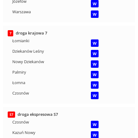
Józefów
W
Warszawa
W
droga krajowa 7
7
Łomianki
W
Dziekanów Leśny
W
Nowy Dziekanów
W
Palmiry
W
Łomna
W
Czosnów
W
droga ekspresowa S7
S7
Czosnów
W
Kazuń Nowy
W