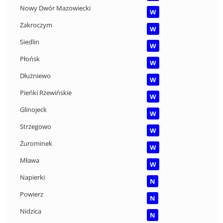
Nowy Dwór Mazowiecki
W
Zakroczym
W
Siedlin
W
Płońsk
W
Dłużniewo
W
Pieńki Rzewińskie
W
Glinojeck
W
Strzegowo
W
Żurominek
W
Mława
W
Napierki
N
Powierz
N
Nidzica
N