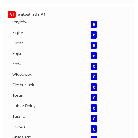
autostrada A1
A1
Stryków
E
Piątek
E
Kutno
E
Sójki
E
Kowal
C
Włocławek
C
Ciechocinek
C
Toruń
C
Lubicz Dolny
C
Turzno
C
Lisewo
C
Grudziądz