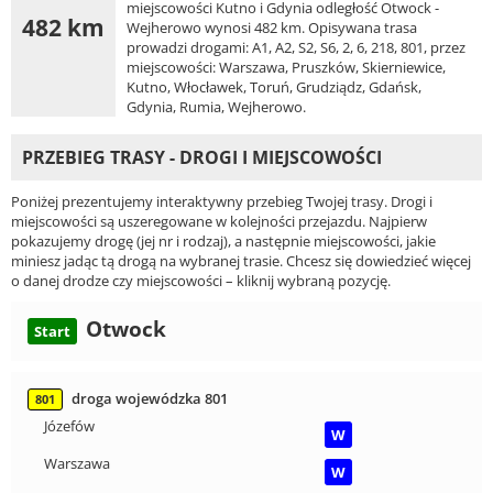
miejscowości Kutno i Gdynia odległość Otwock -
482 km
Wejherowo wynosi 482 km. Opisywana trasa
prowadzi drogami: A1, A2, S2, S6, 2, 6, 218, 801, przez
miejscowości: Warszawa, Pruszków, Skierniewice,
Kutno, Włocławek, Toruń, Grudziądz, Gdańsk,
Gdynia, Rumia, Wejherowo.
PRZEBIEG TRASY - DROGI I MIEJSCOWOŚCI
Poniżej prezentujemy interaktywny przebieg Twojej trasy. Drogi i
miejscowości są uszeregowane w kolejności przejazdu. Najpierw
pokazujemy drogę (jej nr i rodzaj), a następnie miejscowości, jakie
miniesz jadąc tą drogą na wybranej trasie. Chcesz się dowiedzieć więcej
o danej drodze czy miejscowości – kliknij wybraną pozycję.
Otwock
Start
droga wojewódzka 801
801
Józefów
W
Warszawa
W