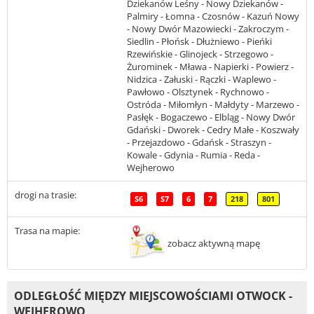
Dziekanów Leśny - Nowy Dziekanów -
Palmiry - Łomna - Czosnów - Kazuń Nowy
- Nowy Dwór Mazowiecki - Zakroczym -
Siedlin - Płońsk - Dłużniewo - Pieńki
Rzewińskie - Glinojeck - Strzegowo -
Żurominek - Mława - Napierki - Powierz -
Nidzica - Załuski - Rączki - Waplewo -
Pawłowo - Olsztynek - Rychnowo -
Ostróda - Miłomłyn - Małdyty - Marzewo -
Pasłęk - Bogaczewo - Elbląg - Nowy Dwór
Gdański - Dworek - Cedry Małe - Koszwały
- Przejazdowo - Gdańsk - Straszyn -
Kowale - Gdynia - Rumia - Reda -
Wejherowo
drogi na trasie:
S6
S7
6
7
218
801
Trasa na mapie:
zobacz aktywną mapę
ODLEGŁOŚĆ MIĘDZY MIEJSCOWOŚCIAMI OTWOCK -
WEJHEROWO