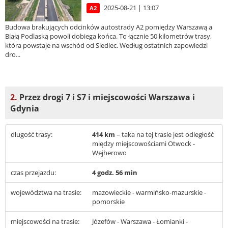
2025-08-21 | 13:07
A2
Budowa brakujących odcinków autostrady A2 pomiędzy Warszawą a
Białą Podlaską powoli dobiega końca. To łącznie 50 kilometrów trasy,
która powstaje na wschód od Siedlec. Według ostatnich zapowiedzi
dro...
2.
Przez drogi 7 i S7 i miejscowości Warszawa i
Gdynia
długość trasy:
414 km
– taka na tej trasie jest odległość
między miejscowościami Otwock -
Wejherowo
czas przejazdu:
4 godz. 56 min
województwa na trasie:
mazowieckie - warmińsko-mazurskie -
pomorskie
miejscowości na trasie:
Józefów - Warszawa - Łomianki -