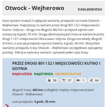
Otwock - Wejherowo
trasa powrotna
Nasz system znalazł 2 najlepsze warianty przejazdu na trasie Otwock –
Wejherowo. Najszybszy to wariant przez drogi 801 i S2 i miejscowości
Kutno i Gdynia – droga ma długość 482 km i przejazd zajmie nam
zazwyczaj 4 godz. 55 min. Drugą alternatywą jest trasa w wariancie przez
drogi 7 i S7 i miejscowości Warszawa i Gdynia. Droga ma wtedy długość
414 km, a czas jej przejazdu wynosi średnio 4 godz. 56 min. Wszystkie
warianty przejazdu trasy Otwock – Wejherowo szczegółowo opisujemy
poniżej - kliknij w wybrany wariant i sprawdź pełen opis trasy.
PRZEZ DROGI 801 I S2 I MIEJSCOWOŚCI KUTNO I
GDYNIA
NAJDŁUŻSZA
NAJSZYBSZA
ODCINKI PŁATNE
56
37
1
64
długość trasy:
482 km
(odległość między miejscowościami
Otwock - Wejherowo)
czas przejazdu:
4 godz. 55 min