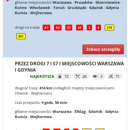
główne miejscowości:
Warszawa
-
Pruszków
-
Skierniewice
-
Kutno
-
Włocławek
-
Toruń
-
Grudziądz
-
Gdańsk
-
Gdynia
-
Rumia
-
Wejherowo
drogi na trasie:
A1
A2
S2
S6
2
6
218
801
Zobacz szczegóły
PRZEZ DROGI 7 I S7 I MIEJSCOWOŚCI WARSZAWA
I GDYNIA
NAJKRÓTSZA
72
26
3
71
długość trasy:
414 km
(odległość między miejscowościami
Otwock - Wejherowo)
czas przejazdu:
4 godz. 56 min
główne miejscowości:
Warszawa
-
Elbląg
-
Gdańsk
-
Gdynia
-
Rumia
-
Wejherowo