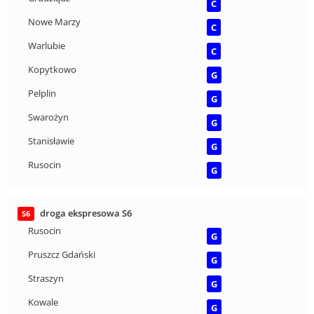
C
Nowe Marzy
C
Warlubie
C
Kopytkowo
G
Pelplin
G
Swarożyn
G
Stanisławie
G
Rusocin
G
droga ekspresowa S6
S6
Rusocin
G
Pruszcz Gdański
G
Straszyn
G
Kowale
G