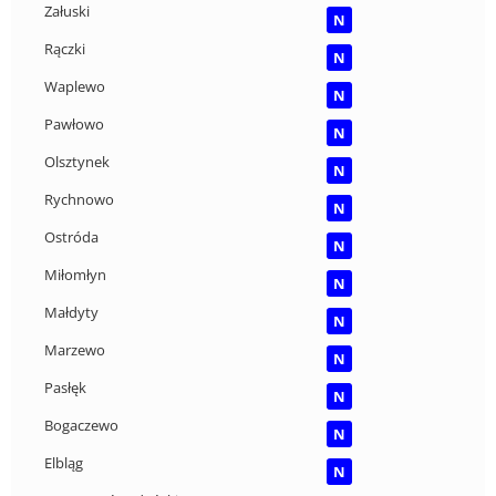
Załuski
N
Rączki
N
Waplewo
N
Pawłowo
N
Olsztynek
N
Rychnowo
N
Ostróda
N
Miłomłyn
N
Małdyty
N
Marzewo
N
Pasłęk
N
Bogaczewo
N
Elbląg
N