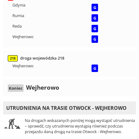
Gdynia
G
Rumia
G
Reda
G
Wejherowo
G
droga wojewódzka 218
218
Wejherowo
G
Wejherowo
Koniec
UTRUDNIENIA NA TRASIE OTWOCK - WEJHEROWO
Na drogach wskazanych poniżej mogą wystąpić utrudnienia
– sprawdź, czy utrudnienia wystąpią również podczas
przejazdu daną drogą na trasie Otwock - Wejherowo.