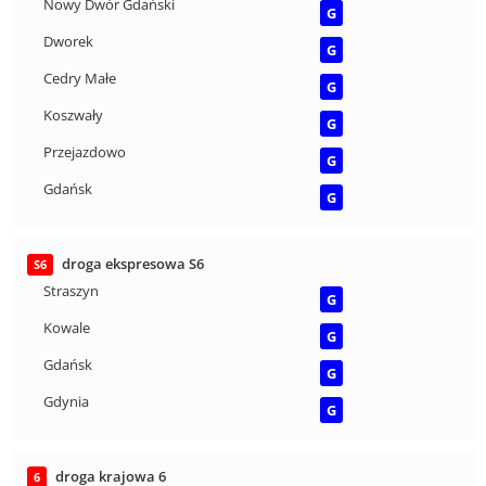
Nowy Dwór Gdański
G
Dworek
G
Cedry Małe
G
Koszwały
G
Przejazdowo
G
Gdańsk
G
droga ekspresowa S6
S6
Straszyn
G
Kowale
G
Gdańsk
G
Gdynia
G
droga krajowa 6
6