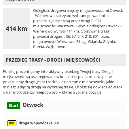
Odległość drogowa między miejscowościami Otwock
- Wejherowo zależy od wybranego wariantu
przejazdu. Jadąc trasą przez drogi 7 i S7 i
miejscowości Warszawa i Gdynia odległość Otwock -
414 km
Wejherowo wynosi 414 km. Opisywana trasa
prowadzi drogami: S6, S7, 6, 7, 218, 801, przez
miejscowości: Warszawa, Elbląg, Gdańsk, Gdynia,
Rumia, Wejherowo.
PRZEBIEG TRASY - DROGI I MIEJSCOWOŚCI
Poniżej prezentujemy interaktywny przebieg Twojej trasy. Drogi i
miejscowości są uszeregowane w kolejności przejazdu. Najpierw
pokazujemy drogę (jej nr i rodzaj), a następnie miejscowości, jakie
miniesz jadąc tą drogą na wybranej trasie. Chcesz się dowiedzieć więcej
o danej drodze czy miejscowości – kliknij wybraną pozycję.
Otwock
Start
droga wojewódzka 801
801