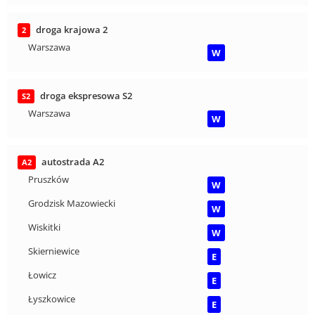
droga krajowa 2
2
Warszawa
W
droga ekspresowa S2
S2
Warszawa
W
autostrada A2
A2
Pruszków
W
Grodzisk Mazowiecki
W
Wiskitki
W
Skierniewice
E
Łowicz
E
Łyszkowice
E