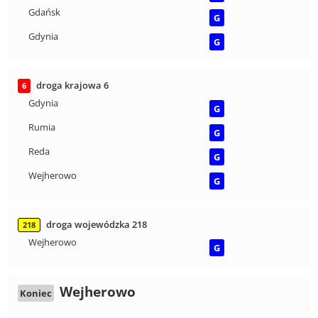
Gdańsk
G
Gdynia
G
droga krajowa 6
6
Gdynia
G
Rumia
G
Reda
G
Wejherowo
G
droga wojewódzka 218
218
Wejherowo
G
Wejherowo
Koniec