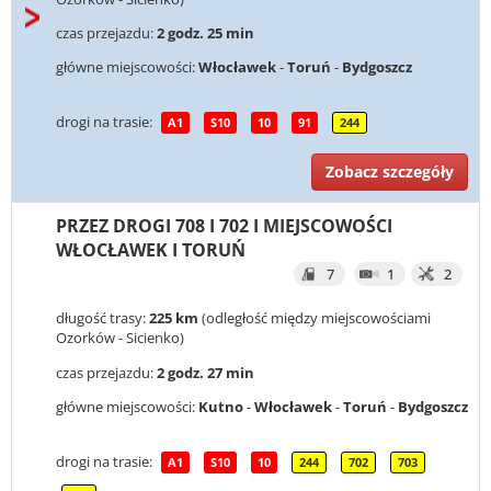
czas przejazdu:
2 godz. 25 min
główne miejscowości:
Włocławek
-
Toruń
-
Bydgoszcz
drogi na trasie:
A1
S10
10
91
244
Zobacz szczegóły
PRZEZ DROGI 708 I 702 I MIEJSCOWOŚCI
WŁOCŁAWEK I TORUŃ
7
1
2
długość trasy:
225 km
(odległość między miejscowościami
Ozorków - Sicienko)
czas przejazdu:
2 godz. 27 min
główne miejscowości:
Kutno
-
Włocławek
-
Toruń
-
Bydgoszcz
drogi na trasie:
A1
S10
10
244
702
703