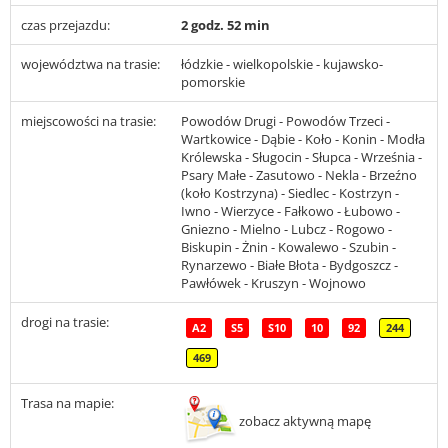
czas przejazdu:
2 godz. 52 min
województwa na trasie:
łódzkie - wielkopolskie - kujawsko-
pomorskie
miejscowości na trasie:
Powodów Drugi - Powodów Trzeci -
Wartkowice - Dąbie - Koło - Konin - Modła
Królewska - Sługocin - Słupca - Września -
Psary Małe - Zasutowo - Nekla - Brzeźno
(koło Kostrzyna) - Siedlec - Kostrzyn -
Iwno - Wierzyce - Fałkowo - Łubowo -
Gniezno - Mielno - Lubcz - Rogowo -
Biskupin - Żnin - Kowalewo - Szubin -
Rynarzewo - Białe Błota - Bydgoszcz -
Pawłówek - Kruszyn - Wojnowo
drogi na trasie:
A2
S5
S10
10
92
244
469
Trasa na mapie:
zobacz aktywną mapę