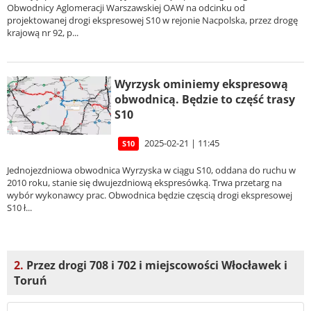
Obwodnicy Aglomeracji Warszawskiej OAW na odcinku od
projektowanej drogi ekspresowej S10 w rejonie Nacpolska, przez drogę
krajową nr 92, p...
Wyrzysk ominiemy ekspresową
obwodnicą. Będzie to część trasy
S10
2025-02-21 | 11:45
S10
Jednojezdniowa obwodnica Wyrzyska w ciągu S10, oddana do ruchu w
2010 roku, stanie się dwujezdniową ekspresówką. Trwa przetarg na
wybór wykonawcy prac. Obwodnica będzie częscią drogi ekspresowej
S10 ł...
2.
Przez drogi 708 i 702 i miejscowości Włocławek i
Toruń