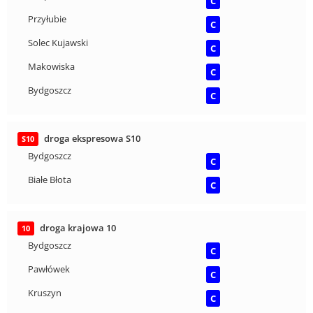
C
Przyłubie
C
Solec Kujawski
C
Makowiska
C
Bydgoszcz
C
droga ekspresowa S10
S10
Bydgoszcz
C
Białe Błota
C
droga krajowa 10
10
Bydgoszcz
C
Pawłówek
C
Kruszyn
C