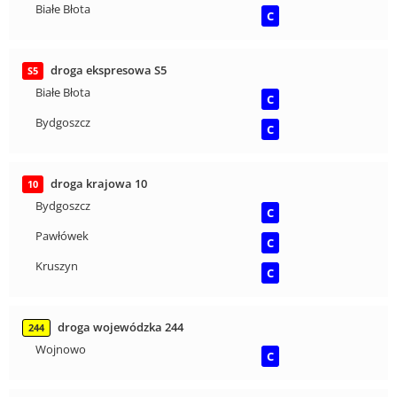
Białe Błota
C
droga ekspresowa S5
S5
Białe Błota
C
Bydgoszcz
C
droga krajowa 10
10
Bydgoszcz
C
Pawłówek
C
Kruszyn
C
droga wojewódzka 244
244
Wojnowo
C