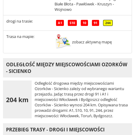
Białe Błota - Pawłówek - Kruszyn -
Wojnowo
drogi na trasie:
A1
S10
10
91
244
Trasa na mapie:
zobacz aktywną mapę
ODLEGŁOŚĆ MIĘDZY MIEJSCOWOŚCIAMI OZORKÓW
- SICIENKO
Odległość drogowa między miejscowościami
Ozorków - Sicienko zależy od wybranego wariantu
przejazdu. Jadąc trasą przez drogi 91 i A1 i
204 km
miejscowości Włocławek i Bydgoszcz odległość
Ozorków - Sicienko wynosi 204 km. Opisywana trasa
prowadzi drogami: A1, S10, 10, 91, 244, przez
miejscowości: Włocławek, Toruń, Bydgoszcz.
PRZEBIEG TRASY - DROGI I MIEJSCOWOŚCI