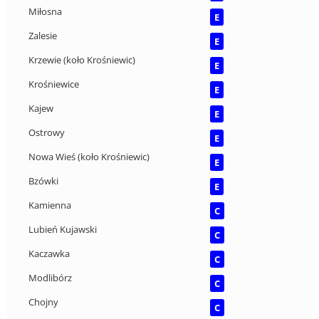
Miłosna
E
Zalesie
E
Krzewie (koło Krośniewic)
E
Krośniewice
E
Kajew
E
Ostrowy
E
Nowa Wieś (koło Krośniewic)
E
Bzówki
E
Kamienna
C
Lubień Kujawski
C
Kaczawka
C
Modlibórz
C
Chojny
C