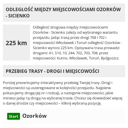
ODLEGŁOŚĆ MIĘDZY MIEJSCOWOŚCIAMI OZORKÓW
- SICIENKO
Odległość drogowa między miejscowościami
Ozorków - Sicienko zależy od wybranego wariantu
przejazdu. Jadąc trasą przez drogi 708 i 702 i
225 km
miejscowości Włocławek i Toruń odległość Ozorków -
Sicienko wynosi 225 km. Opisywana trasa prowadzi
drogami: A1, S10, 10, 244, 702, 703, 708, przez
miejscowości: Kutno, Włocławek, Toruń, Bydgoszcz.
PRZEBIEG TRASY - DROGI I MIEJSCOWOŚCI
Poniżej prezentujemy interaktywny przebieg Twojej trasy. Drogi i
miejscowości są uszeregowane w kolejności przejazdu. Najpierw
pokazujemy drogę (jej nr i rodzaj), a następnie miejscowości, jakie
miniesz jadąc tą drogą na wybranej trasie. Chcesz się dowiedzieć więcej
o danej drodze czy miejscowości – kliknij wybraną pozycję.
Ozorków
Start