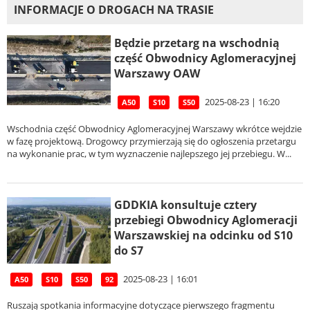
INFORMACJE O DROGACH NA TRASIE
Będzie przetarg na wschodnią
część Obwodnicy Aglomeracyjnej
Warszawy OAW
2025-08-23 | 16:20
A50
S10
S50
Wschodnia część Obwodnicy Aglomeracyjnej Warszawy wkrótce wejdzie
w fazę projektową. Drogowcy przymierzają się do ogłoszenia przetargu
na wykonanie prac, w tym wyznaczenie najlepszego jej przebiegu. W...
GDDKIA konsultuje cztery
przebiegi Obwodnicy Aglomeracji
Warszawskiej na odcinku od S10
do S7
2025-08-23 | 16:01
A50
S10
S50
92
Ruszają spotkania informacyjne dotyczące pierwszego fragmentu