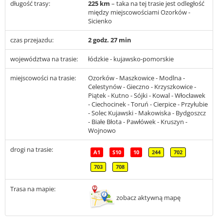
długość trasy:
225 km
– taka na tej trasie jest odległość
między miejscowościami Ozorków -
Sicienko
czas przejazdu:
2 godz. 27 min
województwa na trasie:
łódzkie - kujawsko-pomorskie
miejscowości na trasie:
Ozorków - Maszkowice - Modlna -
Celestynów - Gieczno - Krzyszkowice -
Piątek - Kutno - Sójki - Kowal - Włocławek
- Ciechocinek - Toruń - Cierpice - Przyłubie
- Solec Kujawski - Makowiska - Bydgoszcz
- Białe Błota - Pawłówek - Kruszyn -
Wojnowo
drogi na trasie:
A1
S10
10
244
702
703
708
Trasa na mapie:
zobacz aktywną mapę