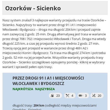
Ozorków - Sicienko
Nasz system znalazł 3 najlepsze warianty przejazdu na trasie Ozorków –
Sicienko. Najszybszy to wariant przez drogi 91 i A1 i miejscowości
Włocławek i Bydgoszcz – droga ma długość 204 km i przejazd zajmie
nam zazwyczaj 2 godz. 25 min. Drugą alternatywą jest trasa w wariancie
przez drogi 708 i 702 i miejscowości Włocławek i Toruń. Droga ma wtedy
długość 225 km, a czas jej przejazdu wynosi średnio 2 godz. 27 min.
Trzecią opcją jest przejazd w wariancie przez drogi 469 i A2 i
miejscowości Konin i Bydgoszcz. Ta trasa ma długość 274 km i potrzeba
2 godz. 52 min na jej przejechanie. Wszystkie warianty przejazdu trasy
Ozorków – Sicienko szczegółowo opisujemy poniżej - kliknij w wybrany
wariant i sprawdź pełen opis trasy.
PRZEZ DROGI 91 I A1 I MIEJSCOWOŚCI
WŁOCŁAWEK I BYDGOSZCZ
NAJKRÓTSZA
NAJSZYBSZA
23
4
3
20
długość trasy:
204 km
(odległość między miejscowościami
Ozorków - Sicienko)