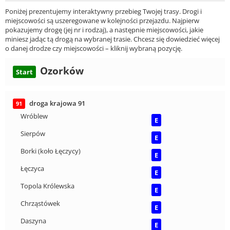
Poniżej prezentujemy interaktywny przebieg Twojej trasy. Drogi i
miejscowości są uszeregowane w kolejności przejazdu. Najpierw
pokazujemy drogę (jej nr i rodzaj), a następnie miejscowości, jakie
miniesz jadąc tą drogą na wybranej trasie. Chcesz się dowiedzieć więcej
o danej drodze czy miejscowości – kliknij wybraną pozycję.
Ozorków
Start
droga krajowa 91
91
Wróblew
E
Sierpów
E
Borki (koło Łęczycy)
E
Łęczyca
E
Topola Królewska
E
Chrząstówek
E
Daszyna
E