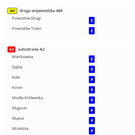
droga wojewódzka 469
469
Powodów Drugi
E
Powodów Trzeci
E
autostrada A2
A2
Wartkowice
E
Dąbie
P
Koło
P
Konin
P
Modła Królewska
P
Sługocin
P
Słupca
P
Września
P