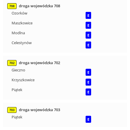
droga wojewódzka 708
708
Ozorków
E
Maszkowice
E
Modlna
E
Celestynów
E
droga wojewódzka 702
702
Gieczno
E
Krzyszkowice
E
Piątek
E
droga wojewódzka 703
703
Piątek
E