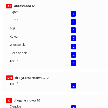
autostrada A1
A1
Piątek
E
Kutno
E
Sójki
E
Kowal
C
Włocławek
C
Ciechocinek
C
Toruń
C
droga ekspresowa S10
S10
Toruń
C
droga krajowa 10
10
Cierpice