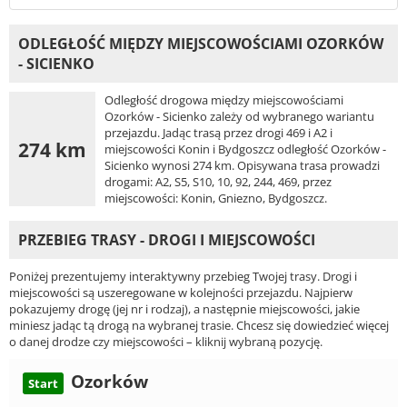
ODLEGŁOŚĆ MIĘDZY MIEJSCOWOŚCIAMI OZORKÓW
- SICIENKO
Odległość drogowa między miejscowościami
Ozorków - Sicienko zależy od wybranego wariantu
przejazdu. Jadąc trasą przez drogi 469 i A2 i
274 km
miejscowości Konin i Bydgoszcz odległość Ozorków -
Sicienko wynosi 274 km. Opisywana trasa prowadzi
drogami: A2, S5, S10, 10, 92, 244, 469, przez
miejscowości: Konin, Gniezno, Bydgoszcz.
PRZEBIEG TRASY - DROGI I MIEJSCOWOŚCI
Poniżej prezentujemy interaktywny przebieg Twojej trasy. Drogi i
miejscowości są uszeregowane w kolejności przejazdu. Najpierw
pokazujemy drogę (jej nr i rodzaj), a następnie miejscowości, jakie
miniesz jadąc tą drogą na wybranej trasie. Chcesz się dowiedzieć więcej
o danej drodze czy miejscowości – kliknij wybraną pozycję.
Ozorków
Start