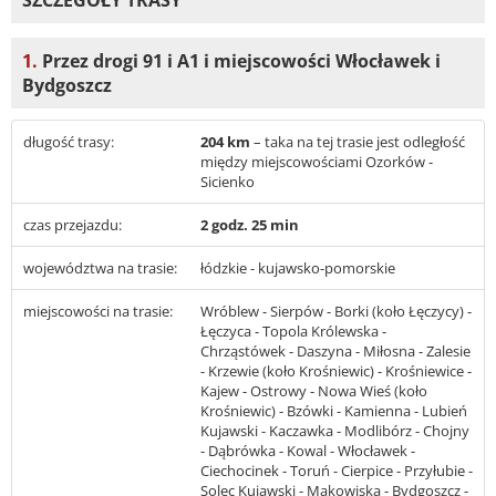
1.
Przez drogi 91 i A1 i miejscowości Włocławek i
Bydgoszcz
długość trasy:
204 km
– taka na tej trasie jest odległość
między miejscowościami Ozorków -
Sicienko
czas przejazdu:
2 godz. 25 min
województwa na trasie:
łódzkie - kujawsko-pomorskie
miejscowości na trasie:
Wróblew - Sierpów - Borki (koło Łęczycy) -
Łęczyca - Topola Królewska -
Chrząstówek - Daszyna - Miłosna - Zalesie
- Krzewie (koło Krośniewic) - Krośniewice -
Kajew - Ostrowy - Nowa Wieś (koło
Krośniewic) - Bzówki - Kamienna - Lubień
Kujawski - Kaczawka - Modlibórz - Chojny
- Dąbrówka - Kowal - Włocławek -
Ciechocinek - Toruń - Cierpice - Przyłubie -
Solec Kujawski - Makowiska - Bydgoszcz -