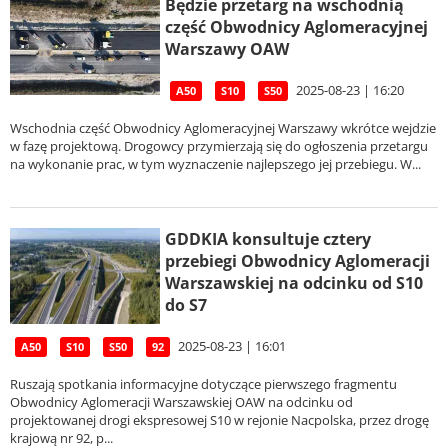
Będzie przetarg na wschodnią
część Obwodnicy Aglomeracyjnej
Warszawy OAW
2025-08-23 | 16:20
A50
S10
S50
Wschodnia część Obwodnicy Aglomeracyjnej Warszawy wkrótce wejdzie
w fazę projektową. Drogowcy przymierzają się do ogłoszenia przetargu
na wykonanie prac, w tym wyznaczenie najlepszego jej przebiegu. W...
GDDKIA konsultuje cztery
przebiegi Obwodnicy Aglomeracji
Warszawskiej na odcinku od S10
do S7
2025-08-23 | 16:01
A50
S10
S50
92
Ruszają spotkania informacyjne dotyczące pierwszego fragmentu
Obwodnicy Aglomeracji Warszawskiej OAW na odcinku od
projektowanej drogi ekspresowej S10 w rejonie Nacpolska, przez drogę
krajową nr 92, p...