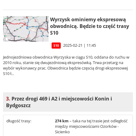
Wyrzysk ominiemy ekspresową
obwodnicą. Będzie to część trasy
S10
2025-02-21 | 11:45
S10
Jednojezdniowa obwodnica Wyrzyska w ciągu S10, oddana do ruchu w
2010 roku, stanie się dwujezdniową ekspresówką. Trwa przetarg na
wybór wykonawcy prac. Obwodnica będzie częscią drogi ekspresowej
S10 ł...
3.
Przez drogi 469 i A2 i miejscowości Konin i
Bydgoszcz
długość trasy:
274 km
– taka na tej trasie jest odległość
między miejscowościami Ozorków -
Sicienko