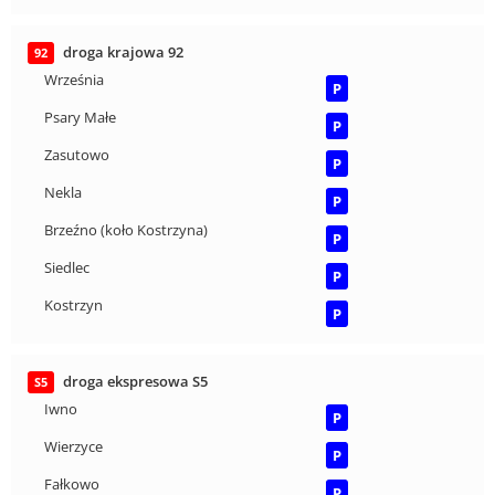
droga krajowa 92
92
Września
P
Psary Małe
P
Zasutowo
P
Nekla
P
Brzeźno (koło Kostrzyna)
P
Siedlec
P
Kostrzyn
P
droga ekspresowa S5
S5
Iwno
P
Wierzyce
P
Fałkowo
P