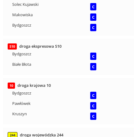
Solec Kujawski
C
Makowiska
C
Bydgoszcz
C
droga ekspresowa S10
S10
Bydgoszcz
C
Białe Błota
C
droga krajowa 10
10
Bydgoszcz
C
Pawłówek
C
Kruszyn
C
droga wojewódzka 244
244