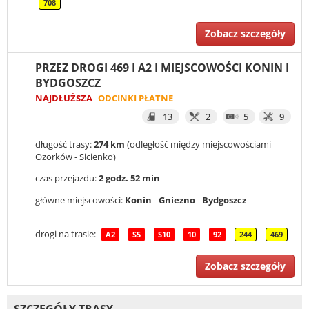
708
Zobacz szczegóły
PRZEZ DROGI 469 I A2 I MIEJSCOWOŚCI KONIN I
BYDGOSZCZ
NAJDŁUŻSZA
ODCINKI PŁATNE
13
2
5
9
długość trasy:
274 km
(odległość między miejscowościami
Ozorków - Sicienko)
czas przejazdu:
2 godz. 52 min
główne miejscowości:
Konin
-
Gniezno
-
Bydgoszcz
drogi na trasie:
A2
S5
S10
10
92
244
469
Zobacz szczegóły
SZCZEGÓŁY TRASY