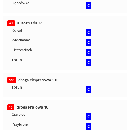
Dąbrówka
C
autostrada A1
A1
Kowal
C
Włocławek
C
Ciechocinek
C
Toruń
C
droga ekspresowa S10
S10
Toruń
C
droga krajowa 10
10
Cierpice
C
Przyłubie
C