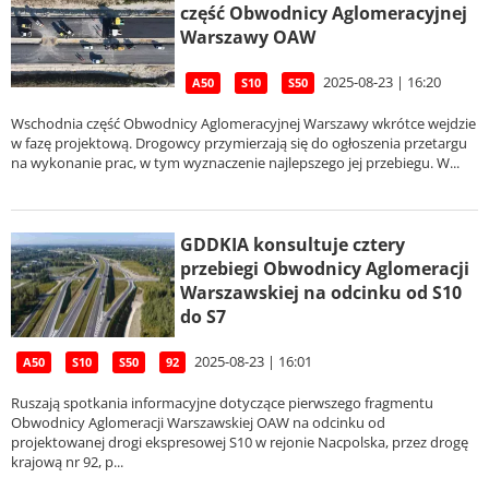
część Obwodnicy Aglomeracyjnej
Warszawy OAW
2025-08-23 | 16:20
A50
S10
S50
Wschodnia część Obwodnicy Aglomeracyjnej Warszawy wkrótce wejdzie
w fazę projektową. Drogowcy przymierzają się do ogłoszenia przetargu
na wykonanie prac, w tym wyznaczenie najlepszego jej przebiegu. W...
GDDKIA konsultuje cztery
przebiegi Obwodnicy Aglomeracji
Warszawskiej na odcinku od S10
do S7
2025-08-23 | 16:01
A50
S10
S50
92
Ruszają spotkania informacyjne dotyczące pierwszego fragmentu
Obwodnicy Aglomeracji Warszawskiej OAW na odcinku od
projektowanej drogi ekspresowej S10 w rejonie Nacpolska, przez drogę
krajową nr 92, p...