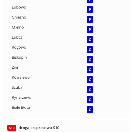
Łubowo
P
Gniezno
P
Mielno
P
Lubcz
C
Rogowo
C
Biskupin
C
Żnin
C
Kowalewo
C
Szubin
C
Rynarzewo
C
Białe Błota
C
droga ekspresowa S10
S10