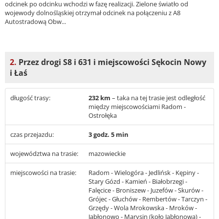
odcinek po odcinku wchodzi w fazę realizacji. Zielone światło od
wojewody dolnośląskiej otrzymał odcinek na połączeniu z A8
Autostradową Obw...
2.
Przez drogi S8 i 631 i miejscowości Sękocin Nowy
i Łaś
długość trasy:
232 km
– taka na tej trasie jest odległość
między miejscowościami Radom -
Ostrołęka
czas przejazdu:
3 godz. 5 min
województwa na trasie:
mazowieckie
miejscowości na trasie:
Radom - Wielogóra - Jedlińsk - Kępiny -
Stary Gózd - Kamień - Białobrzegi -
Falęcice - Broniszew - Juzefów - Skurów -
Grójec - Głuchów - Rembertów - Tarczyn -
Grzędy - Wola Mrokowska - Mroków -
Jabłonowo - Marysin (koło Jabłonowa) -