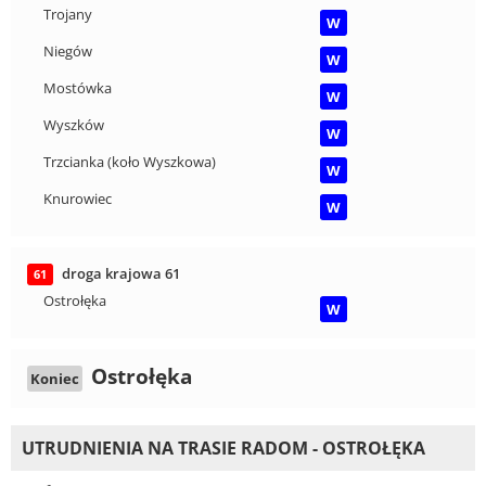
Trojany
W
Niegów
W
Mostówka
W
Wyszków
W
Trzcianka (koło Wyszkowa)
W
Knurowiec
W
droga krajowa 61
61
Ostrołęka
W
Ostrołęka
Koniec
UTRUDNIENIA NA TRASIE RADOM - OSTROŁĘKA