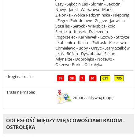
Łazy - Sękocin Las - Słomin - Sękocin
Nowy - Janki - Warszawa - Marki -
Zielonka - Wólka Radzymińska - Nieporęt
- Zegrze Południowe - Zegrze - Jadwisin -
Stasi las - Serock - Wierzbica (koło
Serocka) - Klusek - Dzierżenin -
Pogorzelec - Karniewek - Gzowo - Strzyże
- Łubienica - Kacice - Pułtusk - Kleszewo -
Chmielewo - Boby - Orzyc - Stary Szelków
- Łaś - Różan - Dyszobaba - Sieluń -
Młynarze - Dobrołęka - Nożewo -
Olszewo-Borki - Ostrołęka
drogi na trasie:
S7
S8
7
61
631
735
Trasa na mapie:
zobacz aktywną mapę
ODLEGŁOŚĆ MIĘDZY MIEJSCOWOŚCIAMI RADOM -
OSTROŁĘKA