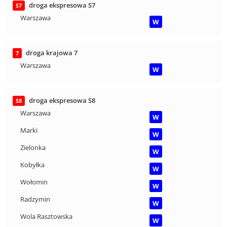
droga ekspresowa S7
S7
Warszawa
W
droga krajowa 7
7
Warszawa
W
droga ekspresowa S8
S8
Warszawa
W
Marki
W
Zielonka
W
Kobyłka
W
Wołomin
W
Radzymin
W
Wola Rasztowska
W