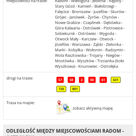
miejscowości na trasie:
Radom - Wielogóra - Jedlińsk - Kępiny -
Stary Gózd - Kamień - Białobrzegi -
Falęcice - Broniszew - Juzefów - Skurów -
Grójec - Janówek - Żyrów - Chynów -
Nowe Grabice - Czaplinek - Dębówka -
Góra Kalwaria - Ostrówek - Piotrowice -
Sobiekursk - Ostrówiec - Wygoda -
Otwock Mały - Karczew - Otwock -
Józefów - Warszawa - Ząbki - Zielonka -
Marki - Kobyłka - Wołomin - Radzymin -
Wola Rasztowska - Trojany - Niegów -
Mostówka - Wyszków - Trzcianka (koło
Wyszkowa) - Knurowiec - Ostrołęka
drogi na trasie:
S7
S8
2
50
61
631
735
801
Trasa na mapie:
zobacz aktywną mapę
ODLEGŁOŚĆ MIĘDZY MIEJSCOWOŚCIAMI RADOM -