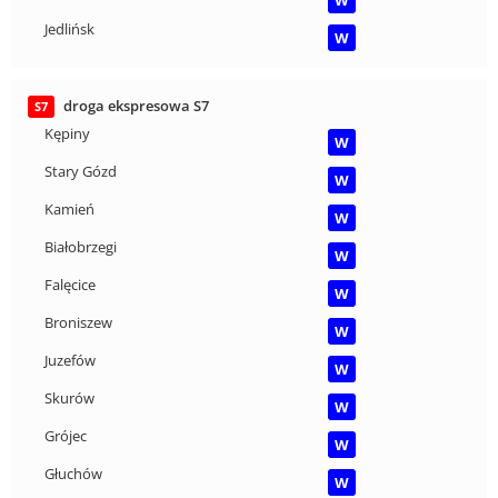
W
Jedlińsk
W
droga ekspresowa S7
S7
Kępiny
W
Stary Gózd
W
Kamień
W
Białobrzegi
W
Falęcice
W
Broniszew
W
Juzefów
W
Skurów
W
Grójec
W
Głuchów
W