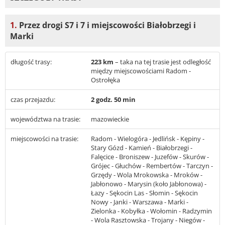
1.
Przez drogi S7 i 7 i miejscowości Białobrzegi i
Marki
długość trasy:
223 km
– taka na tej trasie jest odległość
między miejscowościami Radom -
Ostrołęka
czas przejazdu:
2 godz. 50 min
województwa na trasie:
mazowieckie
miejscowości na trasie:
Radom - Wielogóra - Jedlińsk - Kępiny -
Stary Gózd - Kamień - Białobrzegi -
Falęcice - Broniszew - Juzefów - Skurów -
Grójec - Głuchów - Rembertów - Tarczyn -
Grzędy - Wola Mrokowska - Mroków -
Jabłonowo - Marysin (koło Jabłonowa) -
Łazy - Sękocin Las - Słomin - Sękocin
Nowy - Janki - Warszawa - Marki -
Zielonka - Kobyłka - Wołomin - Radzymin
- Wola Rasztowska - Trojany - Niegów -