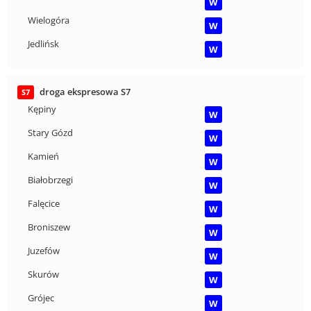
W
Wielogóra
W
Jedlińsk
W
droga ekspresowa S7
S7
Kępiny
W
Stary Gózd
W
Kamień
W
Białobrzegi
W
Falęcice
W
Broniszew
W
Juzefów
W
Skurów
W
Grójec
W