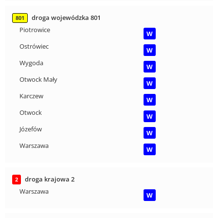
droga wojewódzka 801
801
Piotrowice
W
Ostrówiec
W
Wygoda
W
Otwock Mały
W
Karczew
W
Otwock
W
Józefów
W
Warszawa
W
droga krajowa 2
2
Warszawa
W