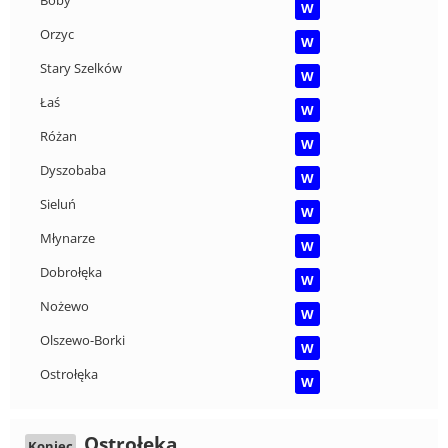
Boby
W
Orzyc
W
Stary Szelków
W
Łaś
W
Różan
W
Dyszobaba
W
Sieluń
W
Młynarze
W
Dobrołęka
W
Nożewo
W
Olszewo-Borki
W
Ostrołęka
W
Ostrołęka
Koniec