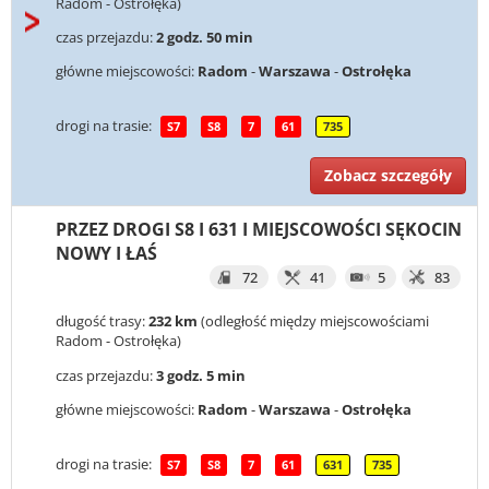
Radom - Ostrołęka)
czas przejazdu:
2 godz. 50 min
główne miejscowości:
Radom
-
Warszawa
-
Ostrołęka
drogi na trasie:
S7
S8
7
61
735
Zobacz szczegóły
PRZEZ DROGI S8 I 631 I MIEJSCOWOŚCI SĘKOCIN
NOWY I ŁAŚ
72
41
5
83
długość trasy:
232 km
(odległość między miejscowościami
Radom - Ostrołęka)
czas przejazdu:
3 godz. 5 min
główne miejscowości:
Radom
-
Warszawa
-
Ostrołęka
drogi na trasie:
S7
S8
7
61
631
735