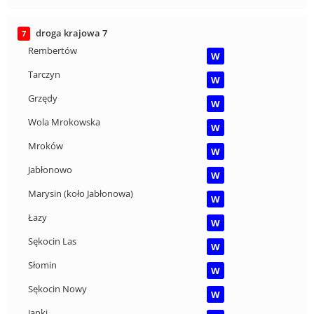
droga krajowa 7
7
Rembertów
W
Tarczyn
W
Grzędy
W
Wola Mrokowska
W
Mroków
W
Jabłonowo
W
Marysin (koło Jabłonowa)
W
Łazy
W
Sękocin Las
W
Słomin
W
Sękocin Nowy
W
Janki