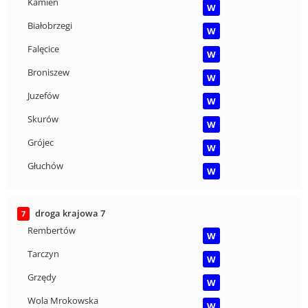
Kamień
W
Białobrzegi
W
Falęcice
W
Broniszew
W
Juzefów
W
Skurów
W
Grójec
W
Głuchów
W
droga krajowa 7
7
Rembertów
W
Tarczyn
W
Grzędy
W
Wola Mrokowska
W