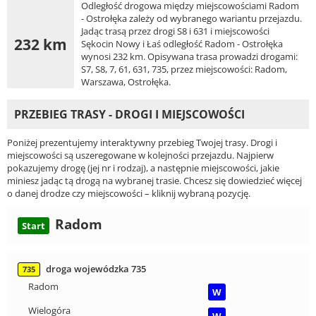
Odległość drogowa między miejscowościami Radom
- Ostrołęka zależy od wybranego wariantu przejazdu.
Jadąc trasą przez drogi S8 i 631 i miejscowości
232 km
Sękocin Nowy i Łaś odległość Radom - Ostrołęka
wynosi 232 km. Opisywana trasa prowadzi drogami:
S7, S8, 7, 61, 631, 735, przez miejscowości: Radom,
Warszawa, Ostrołęka.
PRZEBIEG TRASY - DROGI I MIEJSCOWOŚCI
Poniżej prezentujemy interaktywny przebieg Twojej trasy. Drogi i
miejscowości są uszeregowane w kolejności przejazdu. Najpierw
pokazujemy drogę (jej nr i rodzaj), a następnie miejscowości, jakie
miniesz jadąc tą drogą na wybranej trasie. Chcesz się dowiedzieć więcej
o danej drodze czy miejscowości – kliknij wybraną pozycję.
Radom
Start
droga wojewódzka 735
735
Radom
W
Wielogóra