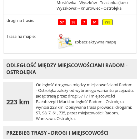
Mostówka - Wyszków - Trzcianka (koło
Wyszkowa) - Knurowiec - Ostrołęka
drogi na trasie:
S7
S8
7
61
735
Trasa na mapie:
zobacz aktywną mapę
ODLEGŁOŚĆ MIĘDZY MIEJSCOWOŚCIAMI RADOM -
OSTROŁĘKA
Odległość drogowa między miejscowościami Radom
- Ostrołęka zależy od wybranego wariantu przejazdu.
Jadąc trasą przez drogi S7 i 7 i miejscowości
223 km
Białobrzegi i Marki odległość Radom - Ostrołęka
wynosi 223 km. Opisywana trasa prowadzi drogami:
S7, S8, 7, 61, 735, przez miejscowości: Radom,
Warszawa, Ostrołęka.
PRZEBIEG TRASY - DROGI I MIEJSCOWOŚCI