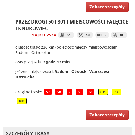
Zobacz szczegóły
PRZEZ DROGI 50 I 801 I MIEJSCOWOŚCI FALĘCICE
I KNUROWIEC
NAJDŁUŻSZA
65
48
3
80
długość trasy:
236 km
(odległość między miejscowościami
Radom - Ostrołęka)
czas przejazdu:
3 godz. 13 min
główne miejscowości:
Radom
-
Otwock
-
Warszawa
-
Ostrołęka
drogi na trasie:
S7
S8
2
50
61
631
735
801
Zobacz szczegóły
SZCZEGÓŁY TRASY