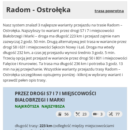
Radom - Ostrołęka
trasa powrotna
Nasz system znalazł 3 najlepsze warianty przejazdu na trasie Radom –
Ostrołęka. Najszybszy to wariant przez drogi S7 i 7 i miejscowości
Białobrzegi i Marki – droga ma długość 223 km i przejazd zajmie nam
zazwyczaj 2 godz. 50 min. Drugą alternatywą jest trasa w wariancie przez
drogi S8 i 631 i miejscowości Sękocin Nowy i Łaś. Droga ma wtedy
długość 232 km, a czas jej przejazdu wynosi średnio 3 godz. 5 min.
Trzecią opcją jest przejazd w wariancie przez drogi 50 i 801 i miejscowości
Falęcice i Knurowiec. Ta trasa ma długość 236 km i potrzeba 3 godz. 13
min na jej przejechanie. Wszystkie warianty przejazdu trasy Radom –
Ostrołęka szczegółowo opisujemy poniżej - kliknij w wybrany wariant i
sprawdź pełen opis trasy.
PRZEZ DROGI S7 I 7 I MIEJSCOWOŚCI
BIAŁOBRZEGI I MARKI
NAJKRÓTSZA
NAJSZYBSZA
56
23
3
77
długość trasy:
223 km
(odległość między miejscowościami