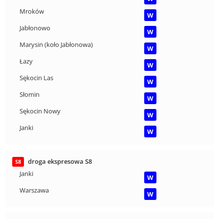
Mroków
W
Jabłonowo
W
Marysin (koło Jabłonowa)
W
Łazy
W
Sękocin Las
W
Słomin
W
Sękocin Nowy
W
Janki
W
droga ekspresowa S8
S8
Janki
W
Warszawa
W