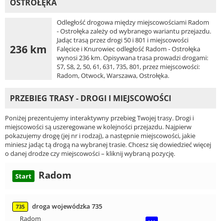
OSTROŁĘKA
Odległość drogowa między miejscowościami Radom
- Ostrołęka zależy od wybranego wariantu przejazdu.
Jadąc trasą przez drogi 50 i 801 i miejscowości
236 km
Falęcice i Knurowiec odległość Radom - Ostrołęka
wynosi 236 km. Opisywana trasa prowadzi drogami:
S7, S8, 2, 50, 61, 631, 735, 801, przez miejscowości:
Radom, Otwock, Warszawa, Ostrołęka.
PRZEBIEG TRASY - DROGI I MIEJSCOWOŚCI
Poniżej prezentujemy interaktywny przebieg Twojej trasy. Drogi i
miejscowości są uszeregowane w kolejności przejazdu. Najpierw
pokazujemy drogę (jej nr i rodzaj), a następnie miejscowości, jakie
miniesz jadąc tą drogą na wybranej trasie. Chcesz się dowiedzieć więcej
o danej drodze czy miejscowości – kliknij wybraną pozycję.
Radom
Start
droga wojewódzka 735
735
Radom