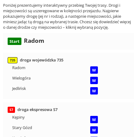
Poniżej prezentujemy interaktywny przebieg Twojej trasy. Drogi i
miejscowości są uszeregowane w kolejności przejazdu. Najpierw
pokazujemy drogę (jej nr i rodzaj), a następnie miejscowości, jakie
miniesz jadąc tą drogą na wybranej trasie. Chcesz się dowiedzieć więcej
o danej drodze czy miejscowości – kliknij wybraną pozycję.
Radom
Start
droga wojewódzka 735
735
Radom
W
Wielogóra
W
Jedlińsk
W
droga ekspresowa S7
S7
Kępiny
W
Stary Gózd
W