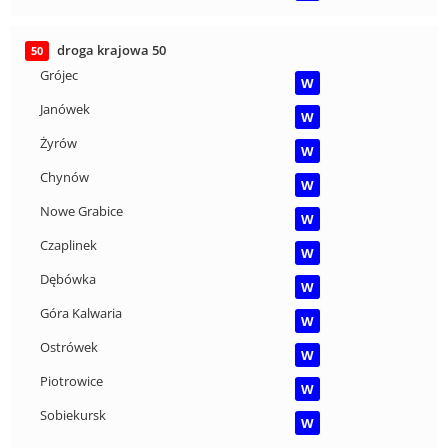
droga krajowa 50
50
Grójec
W
Janówek
W
Żyrów
W
Chynów
W
Nowe Grabice
W
Czaplinek
W
Dębówka
W
Góra Kalwaria
W
Ostrówek
W
Piotrowice
W
Sobiekursk
W