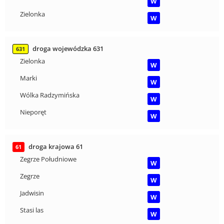
W
Zielonka
W
droga wojewódzka 631
631
Zielonka
W
Marki
W
Wólka Radzymińska
W
Nieporęt
W
droga krajowa 61
61
Zegrze Południowe
W
Zegrze
W
Jadwisin
W
Stasi las
W