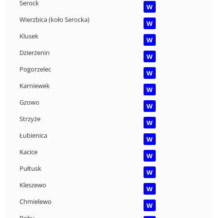
Serock
W
Wierzbica (koło Serocka)
W
Klusek
W
Dzierżenin
W
Pogorzelec
W
Karniewek
W
Gzowo
W
Strzyże
W
Łubienica
W
Kacice
W
Pułtusk
W
Kleszewo
W
Chmielewo
W