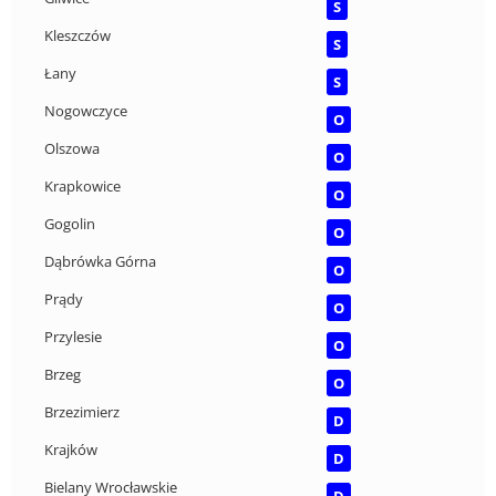
S
Kleszczów
S
Łany
S
Nogowczyce
O
Olszowa
O
Krapkowice
O
Gogolin
O
Dąbrówka Górna
O
Prądy
O
Przylesie
O
Brzeg
O
Brzezimierz
D
Krajków
D
Bielany Wrocławskie
D