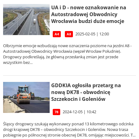
UA i D - nowe oznakowanie na
Autostradowej Obwodnicy
Wrocławia budzi duże emocje
2025-02-05 | 12:00
A4
A8
Olbrzymie emocje wzbudzają nowe oznaczenia poziome na jezdni A8 -
Autostradowej Obwodnicy Wrocławia (węzeł Wrocław Południe).
Drogowcy podkreślają, że główną przesłanką zmian jest przede
wszystkim bez...
GDDKIA ogłosiła przetarg na
nową DK78 - obwodnicę
Szczekocin i Goleniów
2024-12-05 | 10:42
78
Śląscy drogowcy szukają wykonawcy ponad 13 kilometrowego odcinka
drogi krajowej DK78 – obwodnicy Szczekocin i Goleniów. Nowa trasa
pobiegnie po północnej stronie obecnej DK78, omijając miejscowości. T...