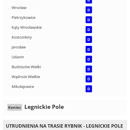
Wrocław
D
Pietrzykowice
D
Kąty Wrocławskie
D
Kostomłoty
D
Jarosław
D
Udanin
D
Budziszów Wielki
D
Wądroże Wielkie
D
Mikołajowice
D
Legnickie Pole
Koniec
UTRUDNIENIA NA TRASIE RYBNIK - LEGNICKIE POLE