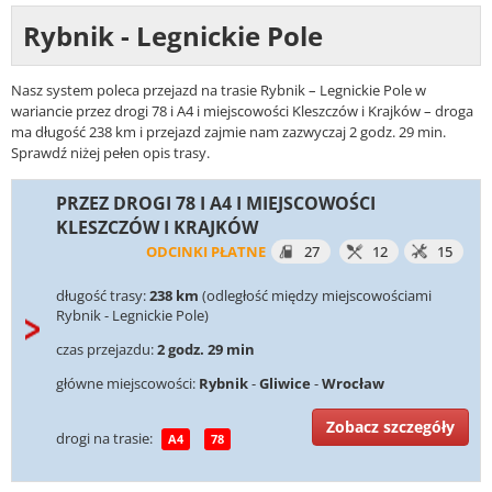
Rybnik - Legnickie Pole
Nasz system poleca przejazd na trasie Rybnik – Legnickie Pole w
wariancie przez drogi 78 i A4 i miejscowości Kleszczów i Krajków – droga
ma długość 238 km i przejazd zajmie nam zazwyczaj 2 godz. 29 min.
Sprawdź niżej pełen opis trasy.
PRZEZ DROGI 78 I A4 I MIEJSCOWOŚCI
KLESZCZÓW I KRAJKÓW
ODCINKI PŁATNE
27
12
15
długość trasy:
238 km
(odległość między miejscowościami
Rybnik - Legnickie Pole)
czas przejazdu:
2 godz. 29 min
główne miejscowości:
Rybnik
-
Gliwice
-
Wrocław
Zobacz szczegóły
drogi na trasie:
A4
78