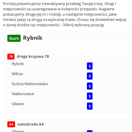
Poniżej prezentujemy interaktywny przebieg Twojej trasy. Drogi i
miejscowości są uszeregowane w kolejności przejazdu. Najpierw
pokazujemy drogę (jej nr i rodzaj), a następnie miejscowości, jakie
miniesz jadąc tą drogą na wybranej trasie. Chcesz się dowiedzieć więcej
o danej drodze czy miejscowości – kliknij wybraną pozycję.
Rybnik
Start
droga krajowa 78
78
Rybnik
S
Wilcza
S
Kuźnia Nieborowska
S
Nieborowice
S
Gliwice
S
autostrada A4
A4
Gliwice