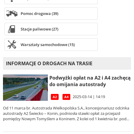
Pomoc drogowa (39)
Stacje paliwowe (27)
Warsztaty samochodowe (15)
INFORMACJE O DROGACH NA TRASIE
Podwyżki opłat na A2 i A4 zachęcą
do omijania autostrady
2025-03-14 | 14:19
A2
A4
Od 11 marca br. Autostrada Wielkopolska S.A., koncesjonariusz odcinka
autostrady A2 Świecko – Konin, podniosła stawki opłat za przejazd
pomiędzy Nowym Tomyślem a Koninem. Z kolei od 1 kwietnia br. pod...