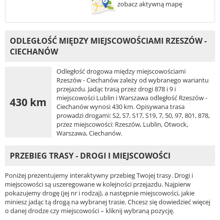
zobacz aktywną mapę
ODLEGŁOŚĆ MIĘDZY MIEJSCOWOŚCIAMI RZESZÓW -
CIECHANÓW
Odległość drogowa między miejscowościami
Rzeszów - Ciechanów zależy od wybranego wariantu
przejazdu. Jadąc trasą przez drogi 878 i 9 i
miejscowości Lublin i Warszawa odległość Rzeszów -
430 km
Ciechanów wynosi 430 km. Opisywana trasa
prowadzi drogami: S2, S7, S17, S19, 7, 50, 97, 801, 878,
przez miejscowości: Rzeszów, Lublin, Otwock,
Warszawa, Ciechanów.
PRZEBIEG TRASY - DROGI I MIEJSCOWOŚCI
Poniżej prezentujemy interaktywny przebieg Twojej trasy. Drogi i
miejscowości są uszeregowane w kolejności przejazdu. Najpierw
pokazujemy drogę (jej nr i rodzaj), a następnie miejscowości, jakie
miniesz jadąc tą drogą na wybranej trasie. Chcesz się dowiedzieć więcej
o danej drodze czy miejscowości – kliknij wybraną pozycję.