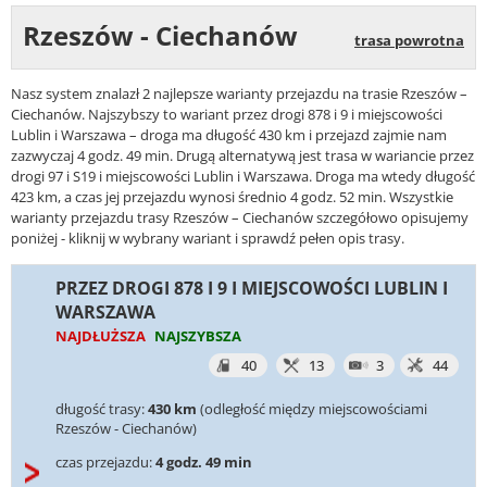
Rzeszów - Ciechanów
trasa powrotna
Nasz system znalazł 2 najlepsze warianty przejazdu na trasie Rzeszów –
Ciechanów. Najszybszy to wariant przez drogi 878 i 9 i miejscowości
Lublin i Warszawa – droga ma długość 430 km i przejazd zajmie nam
zazwyczaj 4 godz. 49 min. Drugą alternatywą jest trasa w wariancie przez
drogi 97 i S19 i miejscowości Lublin i Warszawa. Droga ma wtedy długość
423 km, a czas jej przejazdu wynosi średnio 4 godz. 52 min. Wszystkie
warianty przejazdu trasy Rzeszów – Ciechanów szczegółowo opisujemy
poniżej - kliknij w wybrany wariant i sprawdź pełen opis trasy.
PRZEZ DROGI 878 I 9 I MIEJSCOWOŚCI LUBLIN I
WARSZAWA
NAJDŁUŻSZA
NAJSZYBSZA
40
13
3
44
długość trasy:
430 km
(odległość między miejscowościami
Rzeszów - Ciechanów)
czas przejazdu:
4 godz. 49 min