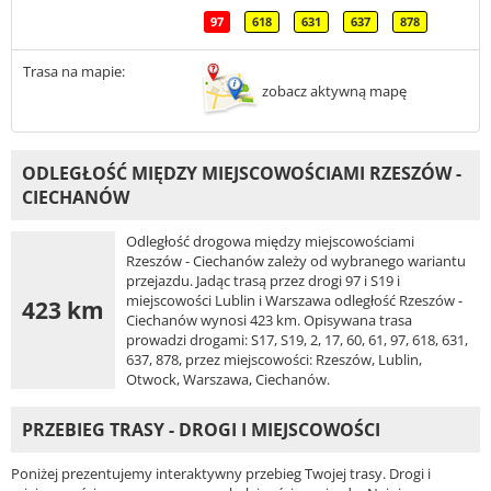
97
618
631
637
878
Trasa na mapie:
zobacz aktywną mapę
ODLEGŁOŚĆ MIĘDZY MIEJSCOWOŚCIAMI RZESZÓW -
CIECHANÓW
Odległość drogowa między miejscowościami
Rzeszów - Ciechanów zależy od wybranego wariantu
przejazdu. Jadąc trasą przez drogi 97 i S19 i
miejscowości Lublin i Warszawa odległość Rzeszów -
423 km
Ciechanów wynosi 423 km. Opisywana trasa
prowadzi drogami: S17, S19, 2, 17, 60, 61, 97, 618, 631,
637, 878, przez miejscowości: Rzeszów, Lublin,
Otwock, Warszawa, Ciechanów.
PRZEBIEG TRASY - DROGI I MIEJSCOWOŚCI
Poniżej prezentujemy interaktywny przebieg Twojej trasy. Drogi i