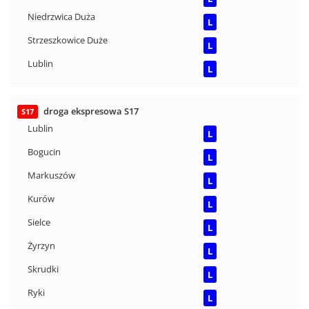
Niedrzwica Duża
L
Strzeszkowice Duże
L
Lublin
L
droga ekspresowa S17
S17
Lublin
L
Bogucin
L
Markuszów
L
Kurów
L
Sielce
L
Żyrzyn
L
Skrudki
L
Ryki
L