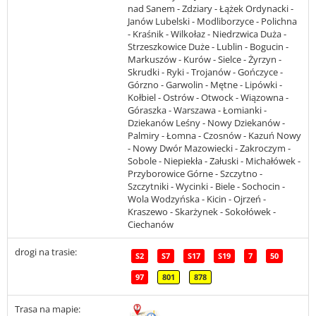
nad Sanem - Zdziary - Łążek Ordynacki -
Janów Lubelski - Modliborzyce - Polichna
- Kraśnik - Wilkołaz - Niedrzwica Duża -
Strzeszkowice Duże - Lublin - Bogucin -
Markuszów - Kurów - Sielce - Żyrzyn -
Skrudki - Ryki - Trojanów - Gończyce -
Górzno - Garwolin - Mętne - Lipówki -
Kołbiel - Ostrów - Otwock - Wiązowna -
Góraszka - Warszawa - Łomianki -
Dziekanów Leśny - Nowy Dziekanów -
Palmiry - Łomna - Czosnów - Kazuń Nowy
- Nowy Dwór Mazowiecki - Zakroczym -
Sobole - Niepiekła - Załuski - Michałówek -
Przyborowice Górne - Szczytno -
Szczytniki - Wycinki - Biele - Sochocin -
Wola Wodzyńska - Kicin - Ojrzeń -
Kraszewo - Skarżynek - Sokołówek -
Ciechanów
drogi na trasie:
S2
S7
S17
S19
7
50
97
801
878
Trasa na mapie: