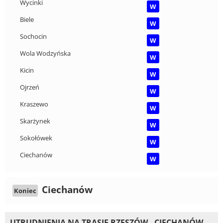
Wycinki
W
Biele
W
Sochocin
W
Wola Wodzyńska
W
Kicin
W
Ojrzeń
W
Kraszewo
W
Skarżynek
W
Sokołówek
W
Ciechanów
W
Ciechanów
Koniec
UTRUDNIENIA NA TRASIE RZESZÓW - CIECHANÓW