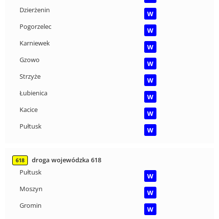
Dzierżenin
W
Pogorzelec
W
Karniewek
W
Gzowo
W
Strzyże
W
Łubienica
W
Kacice
W
Pułtusk
W
droga wojewódzka 618
618
Pułtusk
W
Moszyn
W
Gromin
W