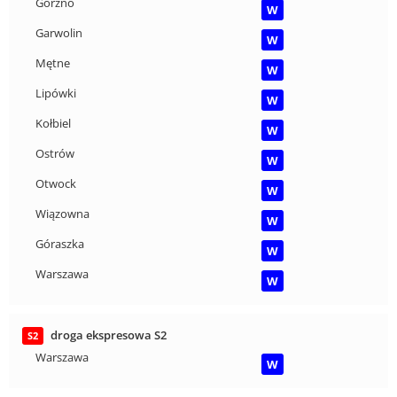
Górzno
W
Garwolin
W
Mętne
W
Lipówki
W
Kołbiel
W
Ostrów
W
Otwock
W
Wiązowna
W
Góraszka
W
Warszawa
W
droga ekspresowa S2
S2
Warszawa
W