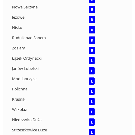
Nowa Sarzyna
R
Jeżowe
R
Nisko
R
Rudnik nad Sanem
R
Zdziary
R
Łążek Ordynacki
L
Janów Lubelski
L
Modliborzyce
L
Polichna
L
Kraśnik
L
Wilkołaz
L
Niedrzwica Duża
L
Strzeszkowice Duże
L