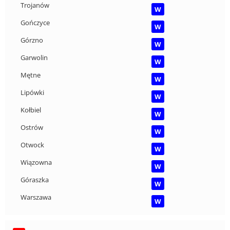
Trojanów
W
Gończyce
W
Górzno
W
Garwolin
W
Mętne
W
Lipówki
W
Kołbiel
W
Ostrów
W
Otwock
W
Wiązowna
W
Góraszka
W
Warszawa
W