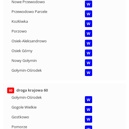
Nowe Przewodowo
W
Przewodowo Parcele
W
Kozłówka
W
Porzowo
W
Osiek-Aleksandrowo
W
Osiek Górny
W
Nowy Gołymin
W
Gołymin-Ośrodek
W
droga krajowa 60
60
Gołymin-Ośrodek
W
Gogole Wielkie
W
Gostkowo
W
Pomorze
W