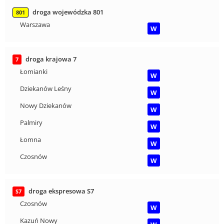
droga wojewódzka 801
801
Warszawa
W
droga krajowa 7
7
Łomianki
W
Dziekanów Leśny
W
Nowy Dziekanów
W
Palmiry
W
Łomna
W
Czosnów
W
droga ekspresowa S7
S7
Czosnów
W
Kazuń Nowy