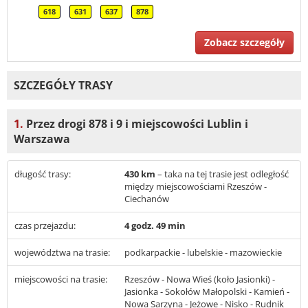
618
631
637
878
Zobacz szczegóły
SZCZEGÓŁY TRASY
1.
Przez drogi 878 i 9 i miejscowości Lublin i
Warszawa
długość trasy:
430 km
– taka na tej trasie jest odległość
między miejscowościami Rzeszów -
Ciechanów
czas przejazdu:
4 godz. 49 min
województwa na trasie:
podkarpackie - lubelskie - mazowieckie
miejscowości na trasie:
Rzeszów - Nowa Wieś (koło Jasionki) -
Jasionka - Sokołów Małopolski - Kamień -
Nowa Sarzyna - Jeżowe - Nisko - Rudnik