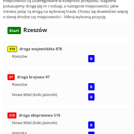
miejscowości są uszeregowane w kolejności przejazdu. Najpierw
pokazujemy drogę (jej nr i rodzaj), a następnie miejscowości, jakie
miniesz jadąc tą drogą na wybranej trasie. Chcesz się dowiedzieć więcej
o danej drodze czy miejscowości – kliknij wybraną pozycję.
Rzeszów
Start
droga wojewódzka 878
878
Rzeszów
R
droga krajowa 97
97
Rzeszów
R
Nowa Wieś (koło Jasionki)
R
droga ekspresowa S19
S19
Nowa Wieś (koło Jasionki)
R
Jasionka