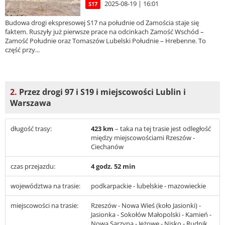
2025-08-19 | 16:01
S17
Budowa drogi ekspresowej S17 na południe od Zamościa staje się
faktem. Ruszyły już pierwsze prace na odcinkach Zamość Wschód –
Zamość Południe oraz Tomaszów Lubelski Południe – Hrebenne. To
część przy...
2.
Przez drogi 97 i S19 i miejscowości Lublin i
Warszawa
długość trasy:
423 km
– taka na tej trasie jest odległość
między miejscowościami Rzeszów -
Ciechanów
czas przejazdu:
4 godz. 52 min
województwa na trasie:
podkarpackie - lubelskie - mazowieckie
miejscowości na trasie:
Rzeszów - Nowa Wieś (koło Jasionki) -
Jasionka - Sokołów Małopolski - Kamień -
Nowa Sarzyna - Jeżowe - Nisko - Rudnik