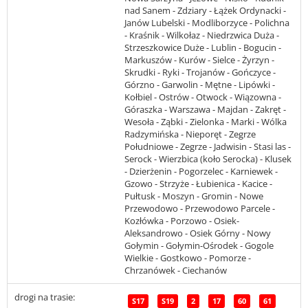
nad Sanem - Zdziary - Łążek Ordynacki -
Janów Lubelski - Modliborzyce - Polichna
- Kraśnik - Wilkołaz - Niedrzwica Duża -
Strzeszkowice Duże - Lublin - Bogucin -
Markuszów - Kurów - Sielce - Żyrzyn -
Skrudki - Ryki - Trojanów - Gończyce -
Górzno - Garwolin - Mętne - Lipówki -
Kołbiel - Ostrów - Otwock - Wiązowna -
Góraszka - Warszawa - Majdan - Zakręt -
Wesoła - Ząbki - Zielonka - Marki - Wólka
Radzymińska - Nieporęt - Zegrze
Południowe - Zegrze - Jadwisin - Stasi las -
Serock - Wierzbica (koło Serocka) - Klusek
- Dzierżenin - Pogorzelec - Karniewek -
Gzowo - Strzyże - Łubienica - Kacice -
Pułtusk - Moszyn - Gromin - Nowe
Przewodowo - Przewodowo Parcele -
Kozłówka - Porzowo - Osiek-
Aleksandrowo - Osiek Górny - Nowy
Gołymin - Gołymin-Ośrodek - Gogole
Wielkie - Gostkowo - Pomorze -
Chrzanówek - Ciechanów
drogi na trasie:
S17
S19
2
17
60
61