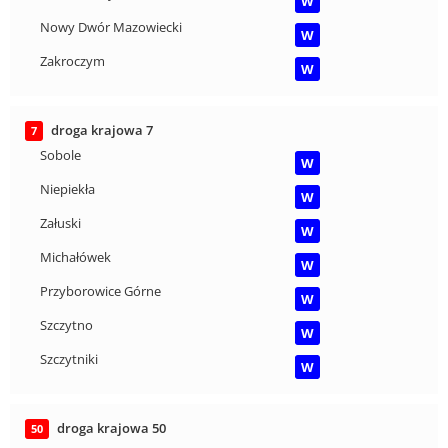
W
Nowy Dwór Mazowiecki
W
Zakroczym
W
droga krajowa 7
7
Sobole
W
Niepiekła
W
Załuski
W
Michałówek
W
Przyborowice Górne
W
Szczytno
W
Szczytniki
W
droga krajowa 50
50