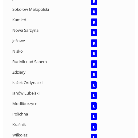
R
Sokołów Małopolski
R
Kamień
R
Nowa Sarzyna
R
Jeżowe
R
Nisko
R
Rudnik nad Sanem
R
Zdziary
R
Łążek Ordynacki
L
Janów Lubelski
L
Modliborzyce
L
Polichna
L
Kraśnik
L
Wilkołaz
L