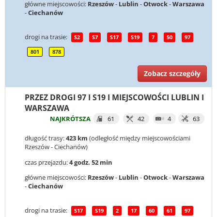
główne miejscowości:
Rzeszów
-
Lublin
-
Otwock
-
Warszawa
-
Ciechanów
drogi na trasie:
S2
S7
S17
S19
7
50
97
801
878
Zobacz szczegóły
PRZEZ DROGI 97 I S19 I MIEJSCOWOŚCI LUBLIN I
WARSZAWA
NAJKRÓTSZA
61
42
4
63
długość trasy:
423 km
(odległość między miejscowościami
Rzeszów - Ciechanów)
czas przejazdu:
4 godz. 52 min
główne miejscowości:
Rzeszów
-
Lublin
-
Otwock
-
Warszawa
-
Ciechanów
drogi na trasie:
S17
S19
2
17
60
61
97