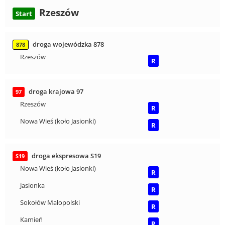
Rzeszów
Start
droga wojewódzka 878
878
Rzeszów
R
droga krajowa 97
97
Rzeszów
R
Nowa Wieś (koło Jasionki)
R
droga ekspresowa S19
S19
Nowa Wieś (koło Jasionki)
R
Jasionka
R
Sokołów Małopolski
R
Kamień
R