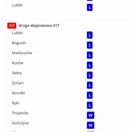
Lublin
L
droga ekspresowa S17
S17
Lublin
L
Bogucin
L
Markuszów
L
Kurów
L
Sielce
L
Żyrzyn
L
Skrudki
L
Ryki
L
Trojanów
W
Gończyce
W