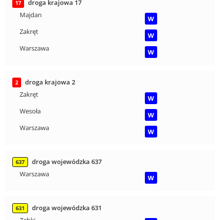
droga krajowa 17
17
Majdan
W
Zakręt
W
Warszawa
W
droga krajowa 2
2
Zakręt
W
Wesoła
W
Warszawa
W
droga wojewódzka 637
637
Warszawa
W
droga wojewódzka 631
631
Ząbki