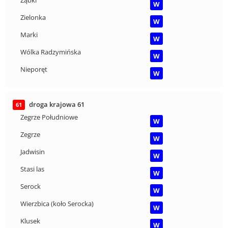
W
Zielonka
W
Marki
W
Wólka Radzymińska
W
Nieporęt
W
droga krajowa 61
61
Zegrze Południowe
W
Zegrze
W
Jadwisin
W
Stasi las
W
Serock
W
Wierzbica (koło Serocka)
W
Klusek
W