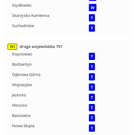
Szydłowiec
W
Skarżysko-Kamienna
T
Suchedniów
T
droga wojewódzka 751
751
Kopciowiec
T
Bodzentyn
T
Dąbrowa Górna
T
Wojciecjów
T
Jeziorko
T
Mirocice
T
Baszowice
T
Nowa Słupia
T