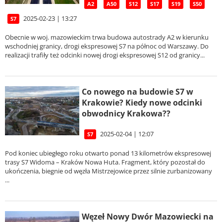
A2
A50
S12
S17
S19
S50
2025-02-23 | 13:27
S7
Obecnie w woj. mazowieckim trwa budowa autostrady A2 w kierunku
wschodniej granicy, drogi ekspresowej S7 na północ od Warszawy. Do
realizacji trafiły też odcinki nowej drogi ekspresowej S12 od granicy...
Co nowego na budowie S7 w
Krakowie? Kiedy nowe odcinki
obwodnicy Krakowa??
2025-02-04 | 12:07
S7
Pod koniec ubiegłego roku otwarto ponad 13 kilometrów ekspresowej
trasy S7 Widoma – Kraków Nowa Huta. Fragment, który pozostał do
ukończenia, biegnie od węzła Mistrzejowice przez silnie zurbanizowany
...
Węzeł Nowy Dwór Mazowiecki na