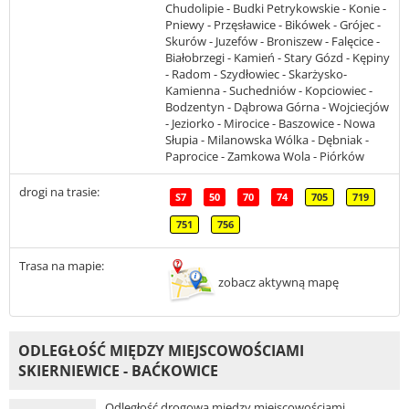
Chudolipie - Budki Petrykowskie - Konie -
Pniewy - Przęsławice - Bikówek - Grójec -
Skurów - Juzefów - Broniszew - Falęcice -
Białobrzegi - Kamień - Stary Gózd - Kępiny
- Radom - Szydłowiec - Skarżysko-
Kamienna - Suchedniów - Kopciowiec -
Bodzentyn - Dąbrowa Górna - Wojciecjów
- Jeziorko - Mirocice - Baszowice - Nowa
Słupia - Milanowska Wólka - Dębniak -
Paprocice - Zamkowa Wola - Piórków
drogi na trasie:
S7
50
70
74
705
719
751
756
Trasa na mapie:
zobacz aktywną mapę
ODLEGŁOŚĆ MIĘDZY MIEJSCOWOŚCIAMI
SKIERNIEWICE - BAĆKOWICE
Odległość drogowa między miejscowościami