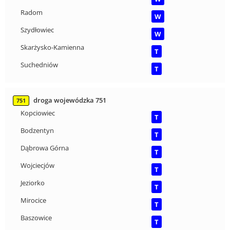
Radom
W
Szydłowiec
W
Skarżysko-Kamienna
T
Suchedniów
T
droga wojewódzka 751
751
Kopciowiec
T
Bodzentyn
T
Dąbrowa Górna
T
Wojciecjów
T
Jeziorko
T
Mirocice
T
Baszowice
T