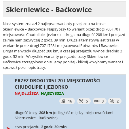
Skierniewice - Baćkowice
Nasz system znalazł 2 najlepsze warianty przejazdu na trasie
Skierniewice – Baćkowice. Najszybszy to wariant przez drogi 705 i 70 i
miejscowości Chudolipie i Jeziorko – droga ma długość 208 km i przejazd
zajmie nam zazwyczaj 2 godz. 39 min. Drugą alternatywą jest trasa w
wariancie przez drogi 707 i 728 i miejscowości Potworów i Baszowice.
Droga ma wtedy długość 200 km, a czas jej przejazdu wynosi średnio 2
godz. 52 min. Wszystkie warianty przejazdu trasy Skierniewice –
Baćkowice szczegółowo opisujemy poniżej - kliknij w wybrany wariant i
sprawdź pełen opis trasy.
PRZEZ DROGI 705 I 70 I MIEJSCOWOŚCI
CHUDOLIPIE I JEZIORKO
NAJDŁUŻSZA
NAJSZYBSZA
16
5
3
2
długość trasy:
208 km
(odległość między miejscowościami
Skierniewice - Baćkowice)
czas przejazdu:
2 godz. 39 min