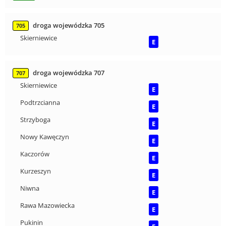
droga wojewódzka 705
705
Skierniewice
E
droga wojewódzka 707
707
Skierniewice
E
Podtrzcianna
E
Strzyboga
E
Nowy Kawęczyn
E
Kaczorów
E
Kurzeszyn
E
Niwna
E
Rawa Mazowiecka
E
Pukinin