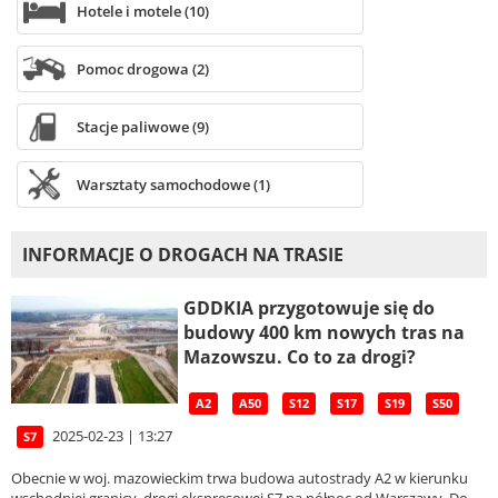
Hotele i motele (10)
Pomoc drogowa (2)
Stacje paliwowe (9)
Warsztaty samochodowe (1)
INFORMACJE O DROGACH NA TRASIE
GDDKIA przygotowuje się do
budowy 400 km nowych tras na
Mazowszu. Co to za drogi?
A2
A50
S12
S17
S19
S50
2025-02-23 | 13:27
S7
Obecnie w woj. mazowieckim trwa budowa autostrady A2 w kierunku
wschodniej granicy, drogi ekspresowej S7 na północ od Warszawy. Do