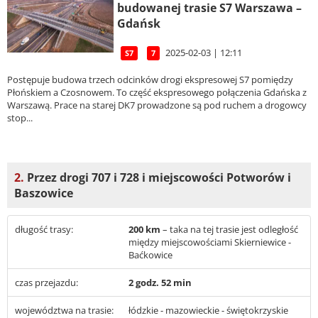
budowanej trasie S7 Warszawa –
Gdańsk
2025-02-03 | 12:11
S7
7
Postępuje budowa trzech odcinków drogi ekspresowej S7 pomiędzy
Płońskiem a Czosnowem. To część ekspresowego połączenia Gdańska z
Warszawą. Prace na starej DK7 prowadzone są pod ruchem a drogowcy
stop...
2.
Przez drogi 707 i 728 i miejscowości Potworów i
Baszowice
długość trasy:
200 km
– taka na tej trasie jest odległość
między miejscowościami Skierniewice -
Baćkowice
czas przejazdu:
2 godz. 52 min
województwa na trasie:
łódzkie - mazowieckie - świętokrzyskie