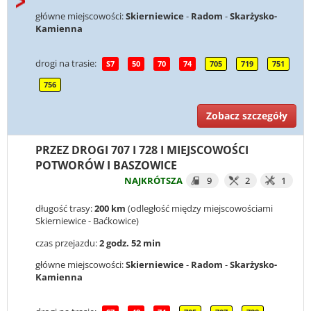
główne miejscowości:
Skierniewice
-
Radom
-
Skarżysko-
Kamienna
drogi na trasie:
S7
50
70
74
705
719
751
756
Zobacz szczegóły
PRZEZ DROGI 707 I 728 I MIEJSCOWOŚCI
POTWORÓW I BASZOWICE
NAJKRÓTSZA
9
2
1
długość trasy:
200 km
(odległość między miejscowościami
Skierniewice - Baćkowice)
czas przejazdu:
2 godz. 52 min
główne miejscowości:
Skierniewice
-
Radom
-
Skarżysko-
Kamienna