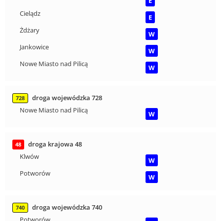
E
Cielądz
E
Żdżary
W
Jankowice
W
Nowe Miasto nad Pilicą
W
droga wojewódzka 728
728
Nowe Miasto nad Pilicą
W
droga krajowa 48
48
Klwów
W
Potworów
W
droga wojewódzka 740
740
Potworów