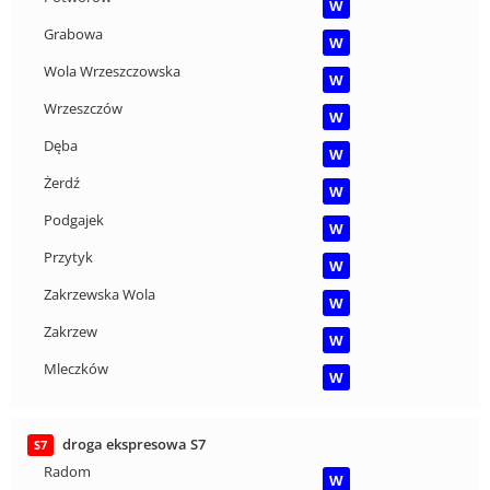
W
Grabowa
W
Wola Wrzeszczowska
W
Wrzeszczów
W
Dęba
W
Żerdź
W
Podgajek
W
Przytyk
W
Zakrzewska Wola
W
Zakrzew
W
Mleczków
W
droga ekspresowa S7
S7
Radom
W