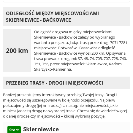
ODLEGŁOŚĆ MIĘDZY MIEJSCOWOŚCIAMI
SKIERNIEWICE - BAĆKOWICE
Odległość drogowa między miejscowościami
Skierniewice - Baćkowice zależy od wybranego
wariantu przejazdu. Jadąc trasą przez drogi 707 i 728 i
miejscowości Potworów i Baszowice odległość
200 km
Skierniewice - Baćkowice wynosi 200 km. Opisywana
trasa prowadzi drogami: S7, 48, 74, 705, 707, 728, 740,
751, 756, przez miejscowości: Skierniewice, Radom,
Skarżysko-Kamienna.
PRZEBIEG TRASY - DROGI I MIEJSCOWOŚCI
Poniżej prezentujemy interaktywny przebieg Twojej trasy. Drogi i
miejscowości są uszeregowane w kolejności przejazdu. Najpierw
pokazujemy drogę (jej nr i rodzaj), a następnie miejscowości, jakie
miniesz jadąc tą drogą na wybranej trasie. Chcesz się dowiedzieć więcej
o danej drodze czy miejscowości – kliknij wybraną pozycję.
Skierniewice
Start