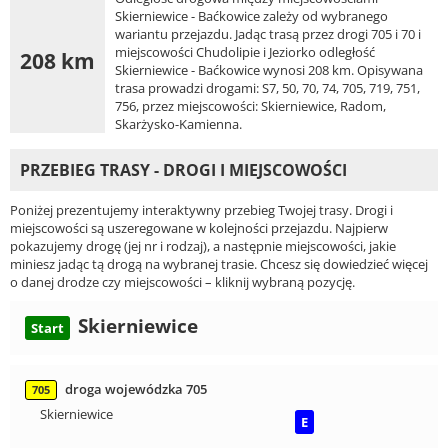
Skierniewice - Baćkowice zależy od wybranego
wariantu przejazdu. Jadąc trasą przez drogi 705 i 70 i
miejscowości Chudolipie i Jeziorko odległość
208 km
Skierniewice - Baćkowice wynosi 208 km. Opisywana
trasa prowadzi drogami: S7, 50, 70, 74, 705, 719, 751,
756, przez miejscowości: Skierniewice, Radom,
Skarżysko-Kamienna.
PRZEBIEG TRASY - DROGI I MIEJSCOWOŚCI
Poniżej prezentujemy interaktywny przebieg Twojej trasy. Drogi i
miejscowości są uszeregowane w kolejności przejazdu. Najpierw
pokazujemy drogę (jej nr i rodzaj), a następnie miejscowości, jakie
miniesz jadąc tą drogą na wybranej trasie. Chcesz się dowiedzieć więcej
o danej drodze czy miejscowości – kliknij wybraną pozycję.
Skierniewice
Start
droga wojewódzka 705
705
Skierniewice
E