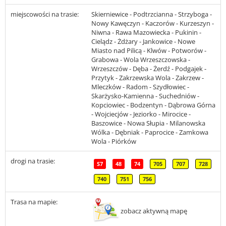
miejscowości na trasie:
Skierniewice - Podtrzcianna - Strzyboga -
Nowy Kawęczyn - Kaczorów - Kurzeszyn -
Niwna - Rawa Mazowiecka - Pukinin -
Cielądz - Żdżary - Jankowice - Nowe
Miasto nad Pilicą - Klwów - Potworów -
Grabowa - Wola Wrzeszczowska -
Wrzeszczów - Dęba - Żerdź - Podgajek -
Przytyk - Zakrzewska Wola - Zakrzew -
Mleczków - Radom - Szydłowiec -
Skarżysko-Kamienna - Suchedniów -
Kopciowiec - Bodzentyn - Dąbrowa Górna
- Wojciecjów - Jeziorko - Mirocice -
Baszowice - Nowa Słupia - Milanowska
Wólka - Dębniak - Paprocice - Zamkowa
Wola - Piórków
drogi na trasie:
S7
48
74
705
707
728
740
751
756
Trasa na mapie:
zobacz aktywną mapę