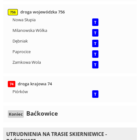
droga wojewódzka 756
756
Nowa Słupia
T
Milanowska Wólka
T
Dębniak
T
Paprocice
T
Zamkowa Wola
T
droga krajowa 74
74
Piórków
T
Baćkowice
Koniec
UTRUDNIENIA NA TRASIE SKIERNIEWICE -