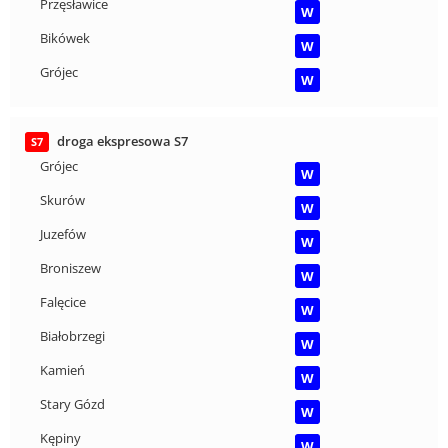
Przęsławice
W
Bikówek
W
Grójec
W
droga ekspresowa S7
S7
Grójec
W
Skurów
W
Juzefów
W
Broniszew
W
Falęcice
W
Białobrzegi
W
Kamień
W
Stary Gózd
W
Kępiny
W