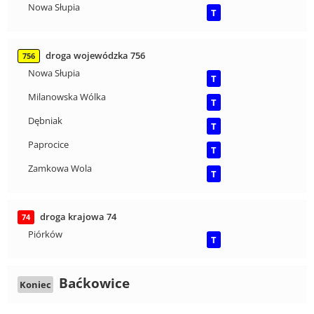
Nowa Słupia
T
droga wojewódzka 756
756
Nowa Słupia
T
Milanowska Wólka
T
Dębniak
T
Paprocice
T
Zamkowa Wola
T
droga krajowa 74
74
Piórków
T
Baćkowice
Koniec