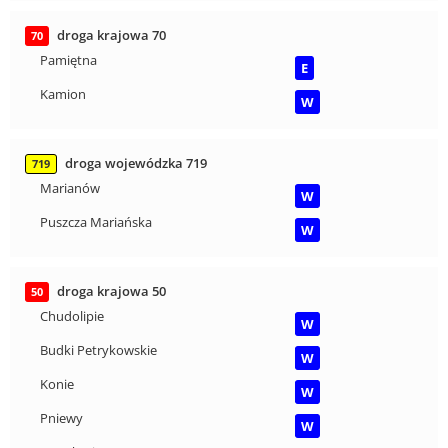
droga krajowa 70
70
Pamiętna
E
Kamion
W
droga wojewódzka 719
719
Marianów
W
Puszcza Mariańska
W
droga krajowa 50
50
Chudolipie
W
Budki Petrykowskie
W
Konie
W
Pniewy
W