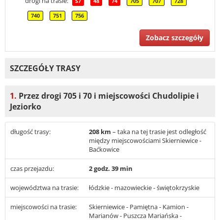
drogi na trasie:
S7
48
74
705
707
728
740
751
756
Zobacz szczegóły
SZCZEGÓŁY TRASY
1.
Przez drogi 705 i 70 i miejscowości Chudolipie i
Jeziorko
długość trasy:
208 km
– taka na tej trasie jest odległość
między miejscowościami Skierniewice -
Baćkowice
czas przejazdu:
2 godz. 39 min
województwa na trasie:
łódzkie - mazowieckie - świętokrzyskie
miejscowości na trasie:
Skierniewice - Pamiętna - Kamion -
Marianów - Puszcza Mariańska -