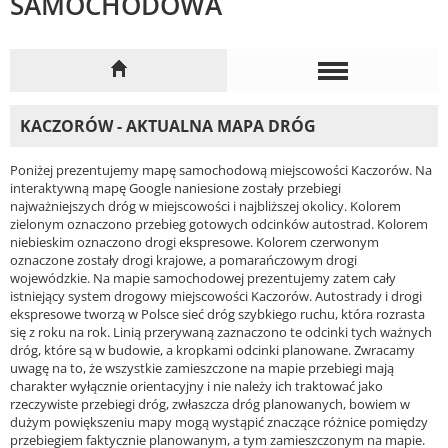
SAMOCHODOWA
KACZORÓW - AKTUALNA MAPA DRÓG
Poniżej prezentujemy mapę samochodową miejscowości Kaczorów. Na
interaktywną mapę Google naniesione zostały przebiegi
najważniejszych dróg w miejscowości i najbliższej okolicy. Kolorem
zielonym oznaczono przebieg gotowych odcinków autostrad. Kolorem
niebieskim oznaczono drogi ekspresowe. Kolorem czerwonym
oznaczone zostały drogi krajowe, a pomarańczowym drogi
wojewódzkie. Na mapie samochodowej prezentujemy zatem cały
istniejący system drogowy miejscowości Kaczorów. Autostrady i drogi
ekspresowe tworzą w Polsce sieć dróg szybkiego ruchu, która rozrasta
się z roku na rok. Linią przerywaną zaznaczono te odcinki tych ważnych
dróg, które są w budowie, a kropkami odcinki planowane. Zwracamy
uwagę na to, że wszystkie zamieszczone na mapie przebiegi mają
charakter wyłącznie orientacyjny i nie należy ich traktować jako
rzeczywiste przebiegi dróg, zwłaszcza dróg planowanych, bowiem w
dużym powiększeniu mapy mogą wystąpić znaczące różnice pomiędzy
przebiegiem faktycznie planowanym, a tym zamieszczonym na mapie.