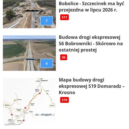
Bobolice - Szczecinek ma być
przejezdna w lipcu 2026 r.
S11
7
Budowa drogi ekspresowej
S6 Bobrowniki - Skórowo na
ostatniej prostej
S6
4
Mapa budowy drogi
ekspresowej S19 Domaradz –
Krosno
S19