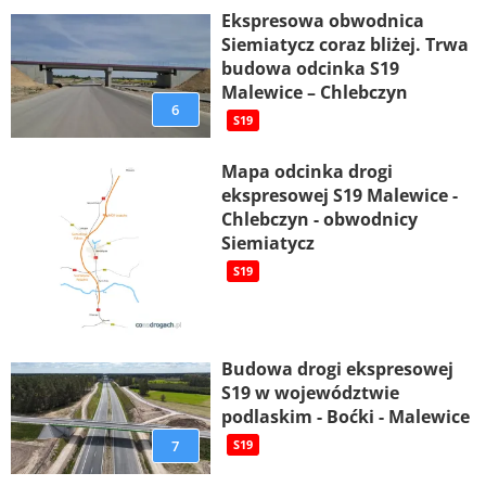
Ekspresowa obwodnica
Siemiatycz coraz bliżej. Trwa
budowa odcinka S19
Malewice – Chlebczyn
6
S19
Mapa odcinka drogi
ekspresowej S19 Malewice -
Chlebczyn - obwodnicy
Siemiatycz
S19
Budowa drogi ekspresowej
S19 w województwie
podlaskim - Boćki - Malewice
7
S19