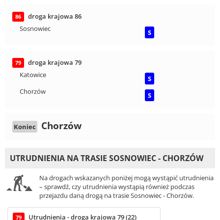
droga krajowa 86
86
Sosnowiec
S
droga krajowa 79
79
Katowice
S
Chorzów
S
Chorzów
Koniec
UTRUDNIENIA NA TRASIE SOSNOWIEC - CHORZÓW
Na drogach wskazanych poniżej mogą wystąpić utrudnienia
– sprawdź, czy utrudnienia wystąpią również podczas
przejazdu daną drogą na trasie Sosnowiec - Chorzów.
Utrudnienia - droga krajowa 79 (22)
79