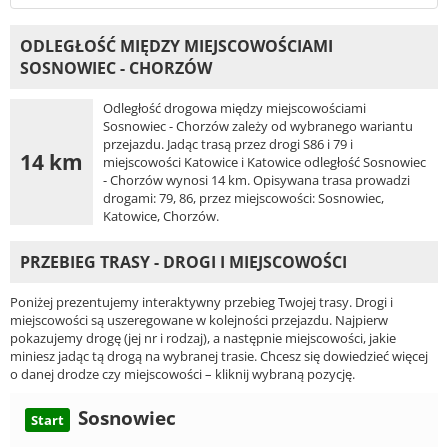
ODLEGŁOŚĆ MIĘDZY MIEJSCOWOŚCIAMI
SOSNOWIEC - CHORZÓW
Odległość drogowa między miejscowościami
Sosnowiec - Chorzów zależy od wybranego wariantu
przejazdu. Jadąc trasą przez drogi S86 i 79 i
14 km
miejscowości Katowice i Katowice odległość Sosnowiec
- Chorzów wynosi 14 km. Opisywana trasa prowadzi
drogami: 79, 86, przez miejscowości: Sosnowiec,
Katowice, Chorzów.
PRZEBIEG TRASY - DROGI I MIEJSCOWOŚCI
Poniżej prezentujemy interaktywny przebieg Twojej trasy. Drogi i
miejscowości są uszeregowane w kolejności przejazdu. Najpierw
pokazujemy drogę (jej nr i rodzaj), a następnie miejscowości, jakie
miniesz jadąc tą drogą na wybranej trasie. Chcesz się dowiedzieć więcej
o danej drodze czy miejscowości – kliknij wybraną pozycję.
Sosnowiec
Start