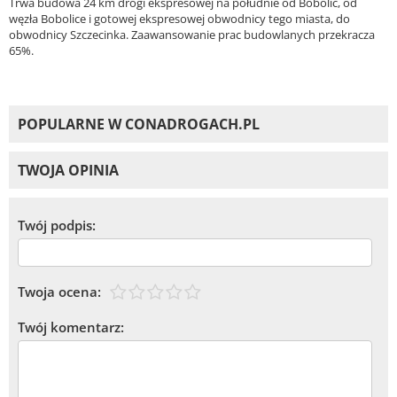
Trwa budowa 24 km drogi ekspresowej na południe od Bobolic, od
węzła Bobolice i gotowej ekspresowej obwodnicy tego miasta, do
obwodnicy Szczecinka. Zaawansowanie prac budowlanych przekracza
65%.
POPULARNE W CONADROGACH.PL
TWOJA OPINIA
Twój podpis:
Twoja ocena:
Twój komentarz: