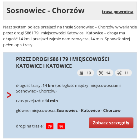
Sosnowiec - Chorzów
trasa powrotna
Nasz system poleca przejazd na trasie Sosnowiec – Chorzów w wariancie
przez drogi S86 i 79 i miejscowości Katowice i Katowice – droga ma
długość 14 km i przejazd zajmie nam zazwyczaj 14 min. Sprawdź niżej
pełen opis trasy.
PRZEZ DROGI S86 I 79 I MIEJSCOWOŚCI
KATOWICE I KATOWICE
19
14
11
długość trasy:
14 km
(odległość między miejscowościami
Sosnowiec - Chorzów)
czas przejazdu:
14 min
główne miejscowości:
Sosnowiec
-
Katowice
-
Chorzów
Zobacz szczegóły
drogi na trasie:
79
86