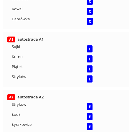
C
Kowal
C
Dąbrówka
C
autostrada A1
A1
Sójki
E
Kutno
E
Piątek
E
Stryków
E
autostrada A2
A2
Stryków
E
Łódź
E
Łyszkowice
E