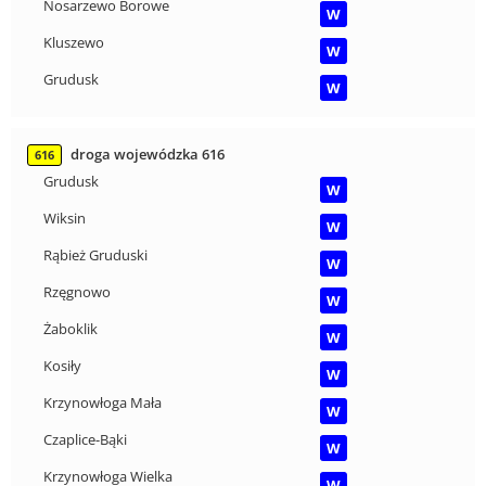
Nosarzewo Borowe
W
Kluszewo
W
Grudusk
W
droga wojewódzka 616
616
Grudusk
W
Wiksin
W
Rąbież Gruduski
W
Rzęgnowo
W
Żaboklik
W
Kosiły
W
Krzynowłoga Mała
W
Czaplice-Bąki
W
Krzynowłoga Wielka
W