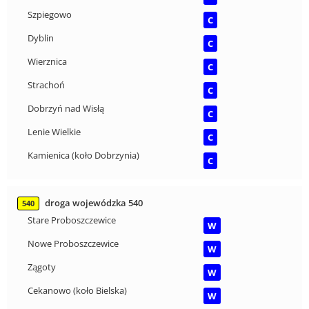
Szpiegowo
C
Dyblin
C
Wierznica
C
Strachoń
C
Dobrzyń nad Wisłą
C
Lenie Wielkie
C
Kamienica (koło Dobrzynia)
C
droga wojewódzka 540
540
Stare Proboszczewice
W
Nowe Proboszczewice
W
Zągoty
W
Cekanowo (koło Bielska)
W