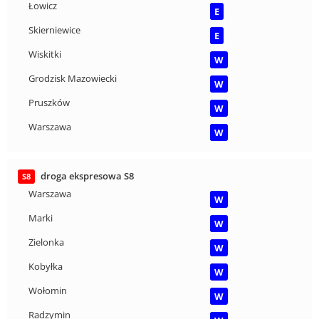
Łowicz
E
Skierniewice
E
Wiskitki
W
Grodzisk Mazowiecki
W
Pruszków
W
Warszawa
W
droga ekspresowa S8
S8
Warszawa
W
Marki
W
Zielonka
W
Kobyłka
W
Wołomin
W
Radzymin