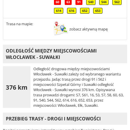
60
63
91
540
544
562
614
616
652
653
Trasa na mapie:
zobacz aktywną mapę
ODLEGŁOŚĆ MIĘDZY MIEJSCOWOŚCIAMI
WŁOCŁAWEK - SUWAŁKI
Odległość drogowa między miejscowościami
Włocławek - Suwałki zależy od wybranego wariantu
przejazdu. Jadąc trasą przez drogi 91 i 562 i
miejscowości Szpetal Górny i Suwałki odległość
376 km
Włocławek - Suwałki wynosi 376 km. Opisywana
trasa prowadzi drogami: S7, S61, 16, 53, 57, 58, 60, 63,
91, 540, 544, 562, 614, 616, 652, 653, przez
miejscowości: Włocławek, Ełk, Suwałki.
PRZEBIEG TRASY - DROGI I MIEJSCOWOŚCI