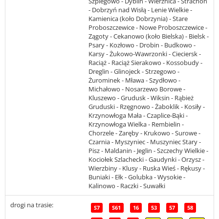
Szpiegowo - Dyblin - Wierznica - Strachoń
- Dobrzyń nad Wisłą - Lenie Wielkie -
Kamienica (koło Dobrzynia) - Stare
Proboszczewice - Nowe Proboszczewice -
Zągoty - Cekanowo (koło Bielska) - Bielsk -
Psary - Kozłowo - Drobin - Budkowo -
Karsy - Żukowo-Wawrzonki - Cieciersk -
Raciąż - Raciąż Sierakowo - Kossobudy -
Dreglin - Glinojeck - Strzegowo -
Żurominek - Mława - Szydłowo -
Michałowo - Nosarzewo Borowe -
Kluszewo - Grudusk - Wiksin - Rąbież
Gruduski - Rzęgnowo - Żaboklik - Kosiły -
Krzynowłoga Mała - Czaplice-Bąki -
Krzynowłoga Wielka - Rembielin -
Chorzele - Zaręby - Krukowo - Surowe -
Czarnia - Myszyniec - Muszyniec Stary -
Pisz - Maldanin - Jeglin - Szczechy Wielkie -
Kociołek Szlachecki - Gaudynki - Orzysz -
Wierzbiny - Klusy - Ruska Wieś - Rękusy -
Buniaki - Ełk - Golubka - Wysokie -
Kalinowo - Raczki - Suwałki
drogi na trasie:
S7
S61
16
53
57
58