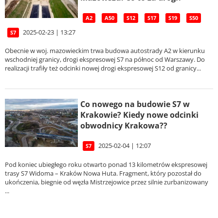
A2
A50
S12
S17
S19
S50
2025-02-23 | 13:27
S7
Obecnie w woj. mazowieckim trwa budowa autostrady A2 w kierunku
wschodniej granicy, drogi ekspresowej S7 na północ od Warszawy. Do
realizacji trafiły też odcinki nowej drogi ekspresowej S12 od granicy...
Co nowego na budowie S7 w
Krakowie? Kiedy nowe odcinki
obwodnicy Krakowa??
2025-02-04 | 12:07
S7
Pod koniec ubiegłego roku otwarto ponad 13 kilometrów ekspresowej
trasy S7 Widoma – Kraków Nowa Huta. Fragment, który pozostał do
ukończenia, biegnie od węzła Mistrzejowice przez silnie zurbanizowany
...