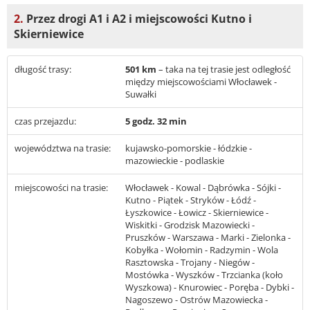
2.
Przez drogi A1 i A2 i miejscowości Kutno i
Skierniewice
długość trasy:
501 km
– taka na tej trasie jest odległość
między miejscowościami Włocławek -
Suwałki
czas przejazdu:
5 godz. 32 min
województwa na trasie:
kujawsko-pomorskie - łódzkie -
mazowieckie - podlaskie
miejscowości na trasie:
Włocławek - Kowal - Dąbrówka - Sójki -
Kutno - Piątek - Stryków - Łódź -
Łyszkowice - Łowicz - Skierniewice -
Wiskitki - Grodzisk Mazowiecki -
Pruszków - Warszawa - Marki - Zielonka -
Kobyłka - Wołomin - Radzymin - Wola
Rasztowska - Trojany - Niegów -
Mostówka - Wyszków - Trzcianka (koło
Wyszkowa) - Knurowiec - Poręba - Dybki -
Nagoszewo - Ostrów Mazowiecka -