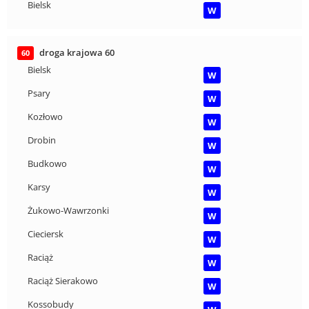
Bielsk
W
droga krajowa 60
60
Bielsk
W
Psary
W
Kozłowo
W
Drobin
W
Budkowo
W
Karsy
W
Żukowo-Wawrzonki
W
Cieciersk
W
Raciąż
W
Raciąż Sierakowo
W
Kossobudy