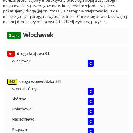
Poniżej prezentujemy interaktywny przebieg Twojej trasy. Drogi i
miejscowości są uszeregowane w kolejności przejazdu. Najpierw
pokazujemy drogę (jej nr i rodzaj), a następnie miejscowości, jakie
miniesz jadąc tą drogą na wybranej trasie. Chcesz się dowiedzieć więcej
o danej drodze czy miejscowości – kliknij wybraną pozycję.
Włocławek
Start
droga krajowa 91
91
Włocławek
C
droga wojewódzka 562
562
Szpetal Górny
C
Skórzno
C
Uniechowo
C
Nasiegniewo
C
Krojczyn
C