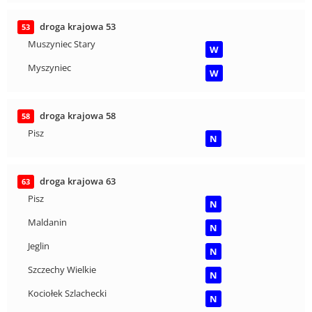
droga krajowa 53
53
Muszyniec Stary
W
Myszyniec
W
droga krajowa 58
58
Pisz
N
droga krajowa 63
63
Pisz
N
Maldanin
N
Jeglin
N
Szczechy Wielkie
N
Kociołek Szlachecki
N