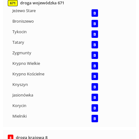
droga wojewódzka 671
671
Jeżewo Stare
B
Broniszewo
B
Tykocin
B
Tatary
B
Zygmunty
B
Krypno Wielkie
B
Krypno Kościelne
B
Knyszyn
B
Jasionówka
B
Korycin
B
Mielniki
B
droga krajowa 8
8