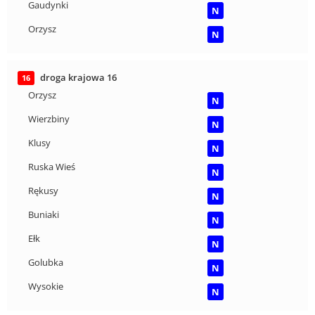
Gaudynki
N
Orzysz
N
droga krajowa 16
16
Orzysz
N
Wierzbiny
N
Klusy
N
Ruska Wieś
N
Rękusy
N
Buniaki
N
Ełk
N
Golubka
N
Wysokie
N