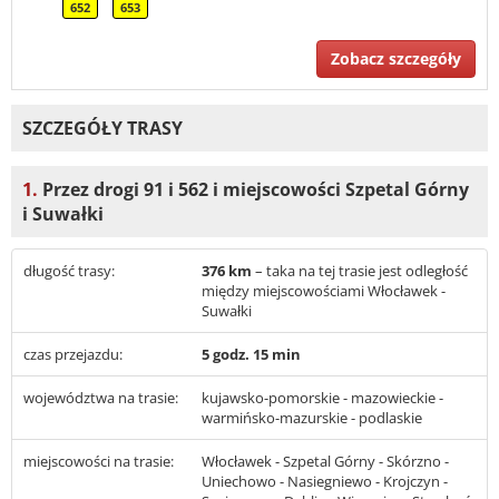
652
653
Zobacz szczegóły
SZCZEGÓŁY TRASY
1.
Przez drogi 91 i 562 i miejscowości Szpetal Górny
i Suwałki
długość trasy:
376 km
– taka na tej trasie jest odległość
między miejscowościami Włocławek -
Suwałki
czas przejazdu:
5 godz. 15 min
województwa na trasie:
kujawsko-pomorskie - mazowieckie -
warmińsko-mazurskie - podlaskie
miejscowości na trasie:
Włocławek - Szpetal Górny - Skórzno -
Uniechowo - Nasiegniewo - Krojczyn -