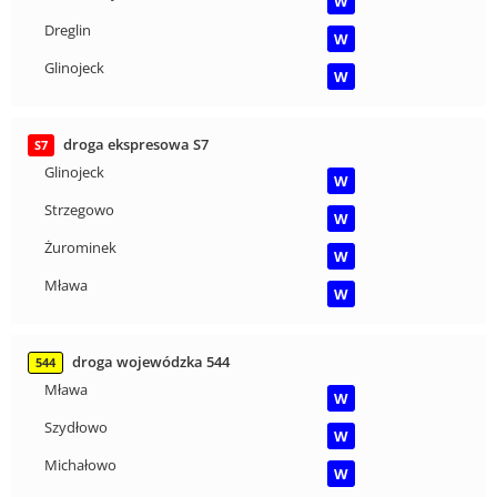
W
Dreglin
W
Glinojeck
W
droga ekspresowa S7
S7
Glinojeck
W
Strzegowo
W
Żurominek
W
Mława
W
droga wojewódzka 544
544
Mława
W
Szydłowo
W
Michałowo
W