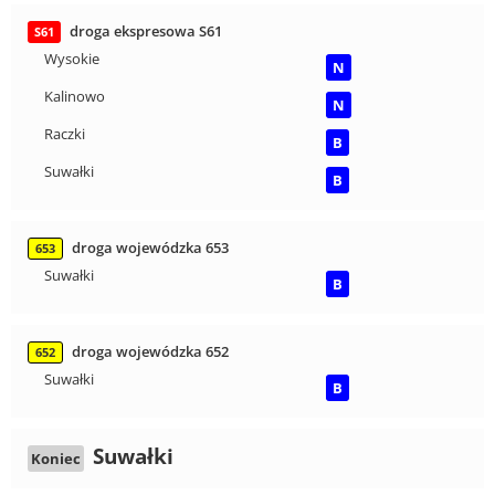
droga ekspresowa S61
S61
Wysokie
N
Kalinowo
N
Raczki
B
Suwałki
B
droga wojewódzka 653
653
Suwałki
B
droga wojewódzka 652
652
Suwałki
B
Suwałki
Koniec