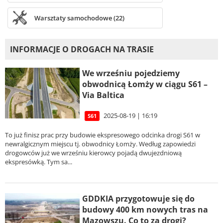
Warsztaty samochodowe (22)
INFORMACJE O DROGACH NA TRASIE
We wrześniu pojedziemy
obwodnicą Łomży w ciągu S61 –
Via Baltica
2025-08-19 | 16:19
S61
To już finisz prac przy budowie ekspresowego odcinka drogi S61 w
newralgicznym miejscu tj. obwodnicy Łomży. Według zapowiedzi
drogowców już we wrześniu kierowcy pojadą dwujezdniową
ekspresówką. Tym sa...
GDDKIA przygotowuje się do
budowy 400 km nowych tras na
Mazowszu. Co to za drogi?