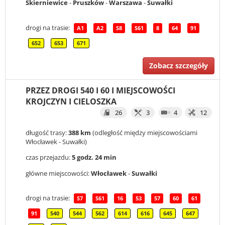
Skierniewice
-
Pruszków
-
Warszawa
-
Suwałki
drogi na trasie:
A1
A2
S8
S61
8
64
91
652
653
671
Zobacz szczegóły
PRZEZ DROGI 540 I 60 I MIEJSCOWOŚCI
KROJCZYN I CIELOSZKA
26
3
4
12
długość trasy:
388 km
(odległość między miejscowościami
Włocławek - Suwałki)
czas przejazdu:
5 godz. 24 min
główne miejscowości:
Włocławek
-
Suwałki
drogi na trasie:
S7
S61
16
53
57
60
61
91
540
544
562
614
616
645
647