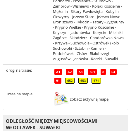
Podborze - Prosienica - Szumowo -
Zambrów - Wiśniewo - Kołaki Kościelne -
Mężenin - Sikory-Pawłowięta - Kobylin-
Cieszymy - Jeżewo Stare - Jeżewo Nowe -
Broniszewo - Tykocin - Tatary - Zygmunty
- Krypno Wielkie - Krypno Kościelne -
Knyszyn - Jasionówka - Korycin - Mielniki -
Zagórze - Skindzierz - Chodorówka Nowa
- Krzywa - Suchowola - Ostrówek (koło
Suchowoli) - Sztabin - Kamień -
Podcisówek - Cisów - Białobrzegi -
Augustów - Janówka - Raczki - Suwałki
drogi na trasie:
A1
A2
S8
S61
8
64
91
652
653
671
Trasa na mapie:
zobacz aktywną mapę
ODLEGŁOŚĆ MIĘDZY MIEJSCOWOŚCIAMI
WŁOCŁAWEK - SUWAŁKI