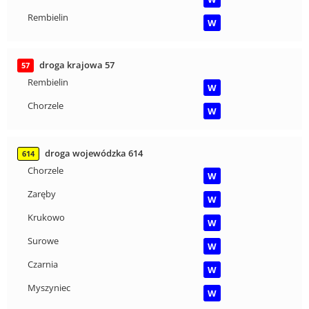
Rembielin
W
droga krajowa 57
57
Rembielin
W
Chorzele
W
droga wojewódzka 614
614
Chorzele
W
Zaręby
W
Krukowo
W
Surowe
W
Czarnia
W
Myszyniec
W