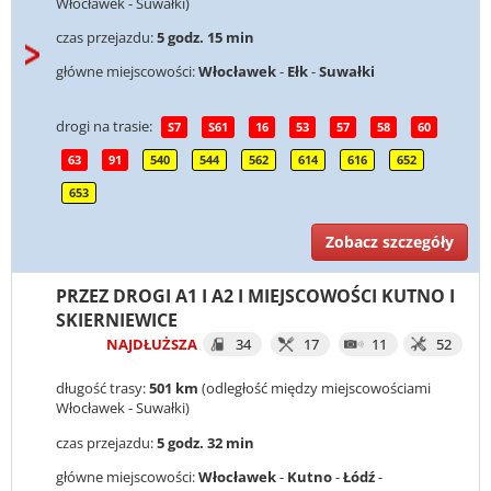
Włocławek - Suwałki)
czas przejazdu:
5 godz. 15 min
główne miejscowości:
Włocławek
-
Ełk
-
Suwałki
drogi na trasie:
S7
S61
16
53
57
58
60
63
91
540
544
562
614
616
652
653
Zobacz szczegóły
PRZEZ DROGI A1 I A2 I MIEJSCOWOŚCI KUTNO I
SKIERNIEWICE
NAJDŁUŻSZA
34
17
11
52
długość trasy:
501 km
(odległość między miejscowościami
Włocławek - Suwałki)
czas przejazdu:
5 godz. 32 min
główne miejscowości:
Włocławek
-
Kutno
-
Łódź
-