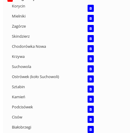
Korycin
B
Mielniki
B
Zagórze
B
Skindzierz
B
Chodorówka Nowa
B
Krzywa
B
Suchowola
B
Ostrówek (koło Suchowoli)
B
Sztabin
B
Kamień
B
Podcisówek
B
Cisów
B
Białobrzegi
B