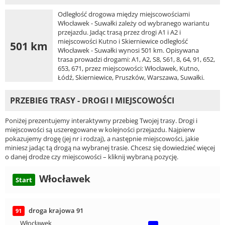
Odległość drogowa między miejscowościami
Włocławek - Suwałki zależy od wybranego wariantu
przejazdu. Jadąc trasą przez drogi A1 i A2 i
miejscowości Kutno i Skierniewice odległość
501 km
Włocławek - Suwałki wynosi 501 km. Opisywana
trasa prowadzi drogami: A1, A2, S8, S61, 8, 64, 91, 652,
653, 671, przez miejscowości: Włocławek, Kutno,
Łódź, Skierniewice, Pruszków, Warszawa, Suwałki.
PRZEBIEG TRASY - DROGI I MIEJSCOWOŚCI
Poniżej prezentujemy interaktywny przebieg Twojej trasy. Drogi i
miejscowości są uszeregowane w kolejności przejazdu. Najpierw
pokazujemy drogę (jej nr i rodzaj), a następnie miejscowości, jakie
miniesz jadąc tą drogą na wybranej trasie. Chcesz się dowiedzieć więcej
o danej drodze czy miejscowości – kliknij wybraną pozycję.
Włocławek
Start
droga krajowa 91
91
Włocławek