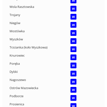
W
Wola Rasztowska
W
Trojany
W
Niegów
W
Mostówka
W
Wyszków
W
Trzcianka (koło Wyszkowa)
W
Knurowiec
W
Poręba
W
Dybki
W
Nagoszewo
W
Ostrów Mazowiecka
W
Podborze
W
Prosienica
W