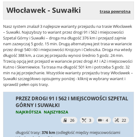
Włocławek - Suwałki
trasa powrotna
Nasz system znalazł 3 najlepsze warianty przejazdu na trasie Włocławek
– Suwałki. Najszybszy to wariant przez drogi 91 i 562 i miejscowości
Szpetal Górny i Suwałki – droga ma długość 376 km i przejazd zajmie
nam zazwyczaj 5 godz. 15 min. Drugą alternatywą jest trasa w wariancie
przez drogi 540 i 60 i miejscowości Krojczyn i Cieloszka. Droga ma wtedy
długość 388 km, a czas jej przejazdu wynosi średnio 5 godz. 24 min.
Trzecią opcją jest przejazd w wariancie przez drogi A1 i A2 i miejscowości
Kutno i Skierniewice. Ta trasa ma długość 501 km i potrzeba 5 godz. 32
min na jej przejechanie. Wszystkie warianty przejazdu trasy Włocławek –
Suwałki szczegółowo opisujemy poniżej - kliknij w wybrany wariant i
sprawdź pełen opis trasy.
PRZEZ DROGI 91 I 562 I MIEJSCOWOŚCI SZPETAL
GÓRNY I SUWAŁKI
NAJKRÓTSZA
NAJSZYBSZA
26
3
4
22
długość trasy:
376 km
(odległość między miejscowościami