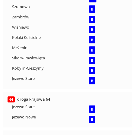
Szumowo
B
Zambrów
B
Wiśniewo
B
Kołaki Kościelne
B
Mężenin
B
Sikory-Pawłowięta
B
Kobylin-Cieszymy
B
Jeżewo Stare
B
droga krajowa 64
64
Jeżewo Stare
B
Jeżewo Nowe
B