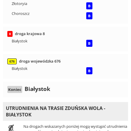
Złotoryia
B
Choroszcz
B
droga krajowa 8
8
Białystok
B
droga wojewódzka 676
676
Białystok
B
Białystok
Koniec
UTRUDNIENIA NA TRASIE ZDUŃSKA WOLA -
BIAŁYSTOK
Na drogach wskazanych poniżej mogą wystąpić utrudnienia