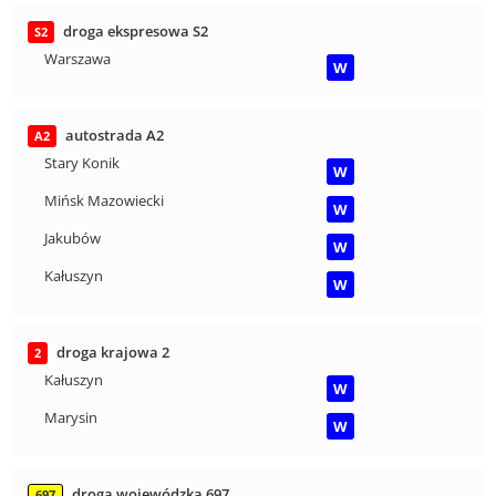
droga ekspresowa S2
S2
Warszawa
W
autostrada A2
A2
Stary Konik
W
Mińsk Mazowiecki
W
Jakubów
W
Kałuszyn
W
droga krajowa 2
2
Kałuszyn
W
Marysin
W
droga wojewódzka 697
697