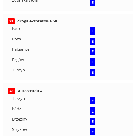
E
droga ekspresowa S8
S8
Łask
E
Róża
E
Pabianice
E
Rzgów
E
Tuszyn
E
autostrada A1
A1
Tuszyn
E
Łódź
E
Brzeziny
E
Stryków
E