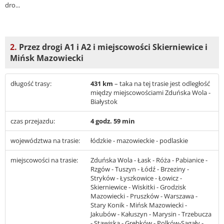
dro...
2.
Przez drogi A1 i A2 i miejscowości Skierniewice i
Mińsk Mazowiecki
długość trasy:
431 km
– taka na tej trasie jest odległość
między miejscowościami Zduńska Wola -
Białystok
czas przejazdu:
4 godz. 59 min
województwa na trasie:
łódzkie - mazowieckie - podlaskie
miejscowości na trasie:
Zduńska Wola - Łask - Róża - Pabianice -
Rzgów - Tuszyn - Łódź - Brzeziny -
Stryków - Łyszkowice - Łowicz -
Skierniewice - Wiskitki - Grodzisk
Mazowiecki - Pruszków - Warszawa -
Stary Konik - Mińsk Mazowiecki -
Jakubów - Kałuszyn - Marysin - Trzebucza
- Stawiska - Grębków - Polków-Sagały -