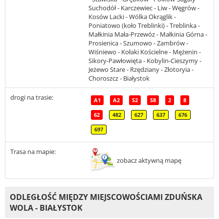
Suchodół - Karczewiec - Liw - Węgrów -
Kosów Lacki - Wólka Okrąglik -
Poniatowo (koło Treblinki) - Treblinka -
Małkinia Mała-Przewóz - Małkinia Górna -
Prosienica - Szumowo - Zambrów -
Wiśniewo - Kołaki Kościelne - Mężenin -
Sikory-Pawłowięta - Kobylin-Cieszymy -
Jeżewo Stare - Rzędziany - Złotoryia -
Choroszcz - Białystok
drogi na trasie:
A1
A2
S2
S8
2
8
62
482
627
637
676
697
Trasa na mapie:
zobacz aktywną mapę
ODLEGŁOŚĆ MIĘDZY MIEJSCOWOŚCIAMI ZDUŃSKA
WOLA - BIAŁYSTOK