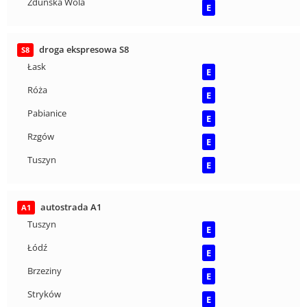
Zduńska Wola
E
droga ekspresowa S8
S8
Łask
E
Róża
E
Pabianice
E
Rzgów
E
Tuszyn
E
autostrada A1
A1
Tuszyn
E
Łódź
E
Brzeziny
E
Stryków
E