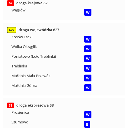
droga krajowa 62
62
Węgrów
W
droga wojewódzka 627
627
Kosów Lacki
W
Wólka Okrąglik
W
Poniatowo (koło Treblinki)
W
Treblinka
W
Małkinia Mała-Przewóz
W
Małkinia Górna
W
droga ekspresowa S8
S8
Prosienica
W
Szumowo
B