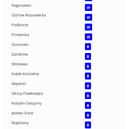
Nagoszewo
W
Ostrów Mazowiecka
W
Podborze
W
Prosienica
W
Szumowo
B
Zambrów
B
Wiśniewo
B
Kołaki Kościelne
B
Mężenin
B
Sikory-Pawłowięta
B
Kobylin-Cieszymy
B
Jeżewo Stare
B
Rzędziany
B