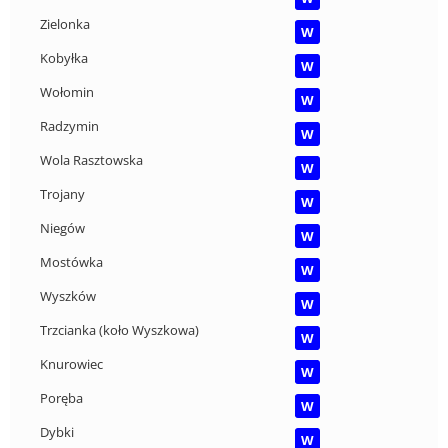
Zielonka
W
Kobyłka
W
Wołomin
W
Radzymin
W
Wola Rasztowska
W
Trojany
W
Niegów
W
Mostówka
W
Wyszków
W
Trzcianka (koło Wyszkowa)
W
Knurowiec
W
Poręba
W
Dybki
W