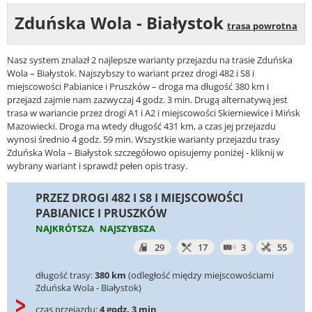
Zduńska Wola - Białystok
trasa powrotna
Nasz system znalazł 2 najlepsze warianty przejazdu na trasie Zduńska
Wola – Białystok. Najszybszy to wariant przez drogi 482 i S8 i
miejscowości Pabianice i Pruszków – droga ma długość 380 km i
przejazd zajmie nam zazwyczaj 4 godz. 3 min. Drugą alternatywą jest
trasa w wariancie przez drogi A1 i A2 i miejscowości Skierniewice i Mińsk
Mazowiecki. Droga ma wtedy długość 431 km, a czas jej przejazdu
wynosi średnio 4 godz. 59 min. Wszystkie warianty przejazdu trasy
Zduńska Wola – Białystok szczegółowo opisujemy poniżej - kliknij w
wybrany wariant i sprawdź pełen opis trasy.
PRZEZ DROGI 482 I S8 I MIEJSCOWOŚCI
PABIANICE I PRUSZKÓW
NAJKRÓTSZA
NAJSZYBSZA
29
17
3
55
długość trasy:
380 km
(odległość między miejscowościami
Zduńska Wola - Białystok)
czas przejazdu:
4 godz. 3 min