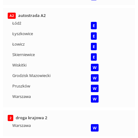
autostrada A2
A2
Łódź
E
Łyszkowice
E
Łowicz
E
Skierniewice
E
Wiskitki
W
Grodzisk Mazowiecki
W
Pruszków
W
Warszawa
W
droga krajowa 2
2
Warszawa
W