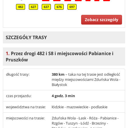
482
627
637
676
697
Zobacz szczegóły
SZCZEGÓŁY TRASY
1.
Przez drogi 482 i S8 i miejscowości Pabianice i
Pruszków
długość trasy:
380 km
– taka na tej trasie jest odległość
między miejscowościami Zduńska Wola -
Białystok
czas przejazdu:
4 godz. 3 min
województwa na trasie:
łódzkie - mazowieckie - podlaskie
miejscowości na trasie:
Zduńska Wola - Łask - Róża - Pabianice -
Rzgów - Tuszyn - Łódź - Brzeziny -