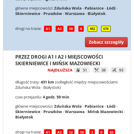
główne miejscowości:
Zduńska Wola
-
Pabianice
-
Łódź
-
Skierniewice
-
Pruszków
-
Warszawa
-
Białystok
drogi na trasie:
A1
A2
S8
8
482
676
Zobacz szczegóły
PRZEZ DROGI A1 I A2 I MIEJSCOWOŚCI
SKIERNIEWICE I MIŃSK MAZOWIECKI
NAJDŁUŻSZA
51
38
93
długość trasy:
431 km
(odległość między miejscowościami
Zduńska Wola - Białystok)
czas przejazdu:
4 godz. 59 min
główne miejscowości:
Zduńska Wola
-
Pabianice
-
Łódź
-
Skierniewice
-
Pruszków
-
Warszawa
-
Mińsk Mazowiecki
-
Białystok
drogi na trasie:
A1
A2
S2
S8
2
8
62