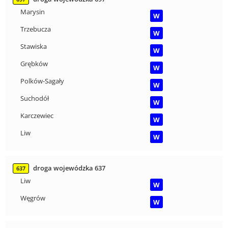
Marysin
W
Trzebucza
W
Stawiska
W
Grębków
W
Polków-Sagały
W
Suchodół
W
Karczewiec
W
Liw
W
droga wojewódzka 637
637
Liw
W
Węgrów
W