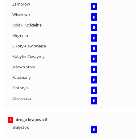
Zambrów
B
Wiśniewo
B
Kołaki Kościelne
B
Mężenin
B
Sikory-Pawłowięta
B
Kobylin-Cieszymy
B
Jeżewo Stare
B
Rzędziany
B
Złotoryia
B
Choroszcz
B
droga krajowa 8
8
Białystok
B