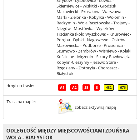
Stryków - Łyszkowice - Łowicz -
Skierniewice - Wiskitki - Grodzisk
Mazowiecki - Pruszków - Warszawa -
Marki - Zielonka - Kobyłka - Wołomin -
Radzymin - Wola Rasztowska - Trojany -
Niegów - Mostówka - Wyszków -
Trzcianka (koło Wyszkowa) - Knurowiec -
Poręba - Dybki - Nagoszewo - Ostrów
Mazowiecka - Podborze - Prosienica -
Szumowo - Zambrów - Wiśniewo - Kołaki
Kościelne - Mężenin - Sikory-Pawłowięta -
Kobylin-Cieszymy - Jeżewo Stare -
Rzędziany - Złotoryia - Choroszcz -
Białystok
drogi na trasie:
A1
A2
S8
8
482
676
Trasa na mapie:
zobacz aktywną mapę
ODLEGŁOŚĆ MIĘDZY MIEJSCOWOŚCIAMI ZDUŃSKA
WOLA - BIAŁYSTOK