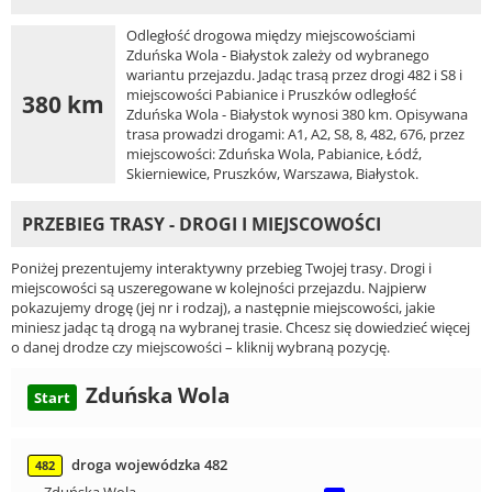
Odległość drogowa między miejscowościami
Zduńska Wola - Białystok zależy od wybranego
wariantu przejazdu. Jadąc trasą przez drogi 482 i S8 i
miejscowości Pabianice i Pruszków odległość
380 km
Zduńska Wola - Białystok wynosi 380 km. Opisywana
trasa prowadzi drogami: A1, A2, S8, 8, 482, 676, przez
miejscowości: Zduńska Wola, Pabianice, Łódź,
Skierniewice, Pruszków, Warszawa, Białystok.
PRZEBIEG TRASY - DROGI I MIEJSCOWOŚCI
Poniżej prezentujemy interaktywny przebieg Twojej trasy. Drogi i
miejscowości są uszeregowane w kolejności przejazdu. Najpierw
pokazujemy drogę (jej nr i rodzaj), a następnie miejscowości, jakie
miniesz jadąc tą drogą na wybranej trasie. Chcesz się dowiedzieć więcej
o danej drodze czy miejscowości – kliknij wybraną pozycję.
Zduńska Wola
Start
droga wojewódzka 482
482
Zduńska Wola