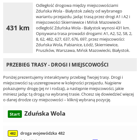
Odległość drogowa między miejscowościami
Zduńska Wola - Białystok zależy od wybranego
wariantu przejazdu. Jadąc trasą przez drogi A1 i A2 i
miejscowości Skierniewice i Mińsk Mazowiecki
431 km
odległość Zduńska Wola - Białystok wynosi 431 km.
Opisywana trasa prowadzi drogami: A1, A2, S2, S8, 2,
8, 62, 482, 627, 637, 676, 697, przez miejscowości:
Zduńska Wola, Pabianice, Łódź, Skierniewice,
Pruszków, Warszawa, Mińsk Mazowiecki, Białystok.
PRZEBIEG TRASY - DROGI I MIEJSCOWOŚCI
Poniżej prezentujemy interaktywny przebieg Twojej trasy. Drogi i
miejscowości są uszeregowane w kolejności przejazdu. Najpierw
pokazujemy drogę (jej nr i rodzaj), a następnie miejscowości, jakie
miniesz jadąc tą drogą na wybranej trasie. Chcesz się dowiedzieć więcej
o danej drodze czy miejscowości – kliknij wybraną pozycję.
Zduńska Wola
Start
droga wojewódzka 482
482