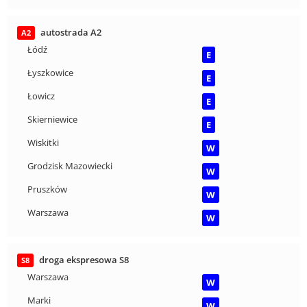
autostrada A2
A2
Łódź
E
Łyszkowice
E
Łowicz
E
Skierniewice
E
Wiskitki
W
Grodzisk Mazowiecki
W
Pruszków
W
Warszawa
W
droga ekspresowa S8
S8
Warszawa
W
Marki
W