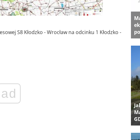
Ma
ek
po
sowej S8 Kłodzko - Wrocław na odcinku 1 Kłodzko -
ad
Ja
Ma
G