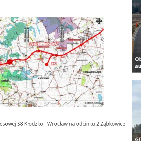
Ob
au
esowej S8 Kłodzko - Wrocław na odcinku 2 Ząbkowice
GD