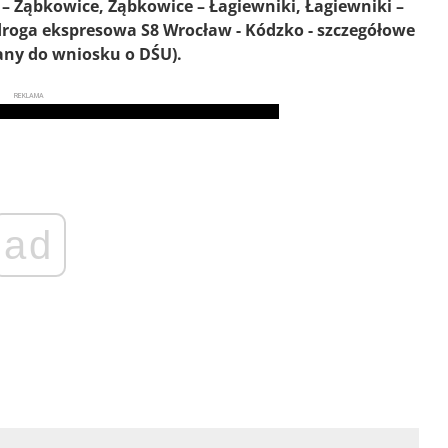
o – Ząbkowice, Ząbkowice – Łagiewniki, Łagiewniki –
droga ekspresowa S8 Wrocław - Kódzko - szczegółowe
ny do wniosku o DŚU).
REKLAMA
ad