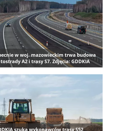
ecnie w woj. mazowieckim trwa budowa
tostrady A2 i trasy S7. Zdjęcia: GDDKIA
DKIA szuka wykonawców trasy S52