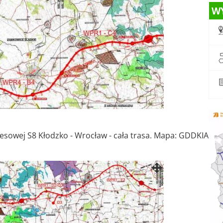
W
sowej S8 Kłodzko - Wrocław - cała trasa. Mapa: GDDKIA