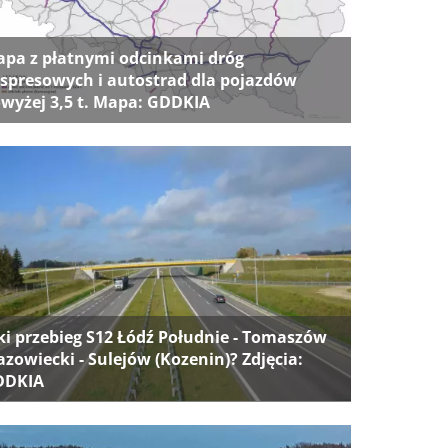
pa z płatnymi odcinkami dróg
spresowych i autostrad dla pojazdów
wyżej 3,5 t. Mapa: GDDKIA
ki przebieg S12 Łódź Południe - Tomaszów
zowiecki - Sulejów (Kozenin)? Zdjęcia:
DDKIA