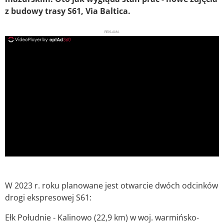
z budowy trasy S61, Via Baltica.
REKLAMA
ad
W 2023 r. roku planowane jest otwarcie dwóch odcinków
drogi ekspresowej S61:
Ełk Południe - Kalinowo (22,9 km) w woj. warmińsko-