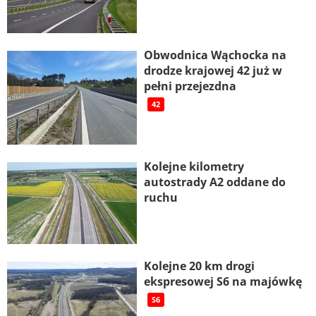
Obwodnica Wąchocka na
drodze krajowej 42 już w
pełni przejezdna
42
Kolejne kilometry
autostrady A2 oddane do
ruchu
Kolejne 20 km drogi
ekspresowej S6 na majówkę
S6