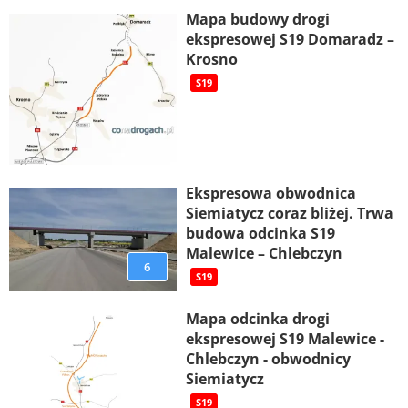
Mapa budowy drogi
ekspresowej S19 Domaradz –
Krosno
S19
Ekspresowa obwodnica
Siemiatycz coraz bliżej. Trwa
budowa odcinka S19
Malewice – Chlebczyn
6
S19
Mapa odcinka drogi
ekspresowej S19 Malewice -
Chlebczyn - obwodnicy
Siemiatycz
S19