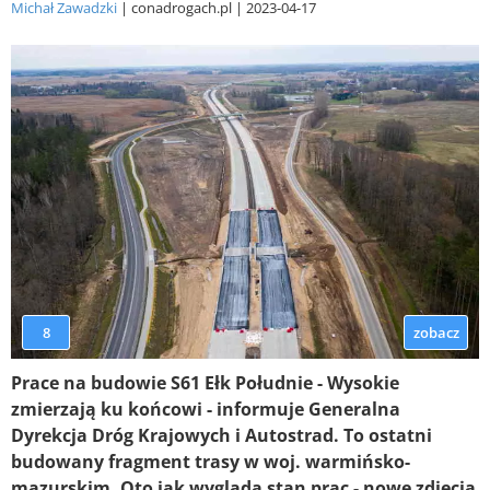
Michał Zawadzki
conadrogach.pl
2023-04-17
8
zobacz
Prace na budowie S61 Ełk Południe - Wysokie
zmierzają ku końcowi - informuje Generalna
Dyrekcja Dróg Krajowych i Autostrad. To ostatni
budowany fragment trasy w woj. warmińsko-
mazurskim. Oto jak wygląda stan prac - nowe zdjęcia