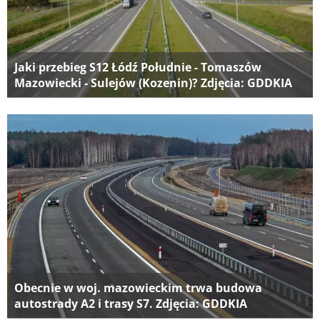
Jaki przebieg S12 Łódź Południe - Tomaszów
Mazowiecki - Sulejów (Kozenin)? Zdjęcia: GDDKIA
Obecnie w woj. mazowieckim trwa budowa
autostrady A2 i trasy S7. Zdjęcia: GDDKIA