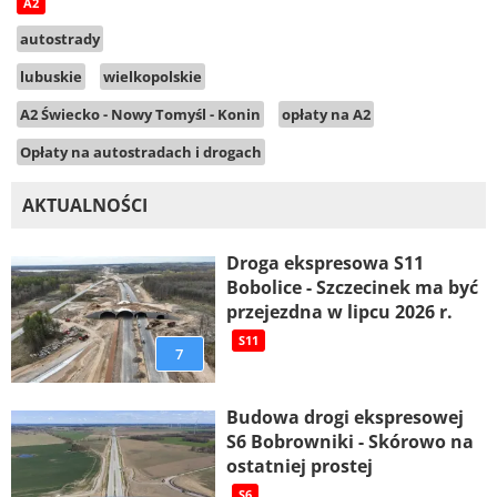
A2
autostrady
lubuskie
wielkopolskie
A2 Świecko - Nowy Tomyśl - Konin
opłaty na A2
Opłaty na autostradach i drogach
AKTUALNOŚCI
Droga ekspresowa S11
Bobolice - Szczecinek ma być
przejezdna w lipcu 2026 r.
S11
7
Budowa drogi ekspresowej
S6 Bobrowniki - Skórowo na
ostatniej prostej
S6