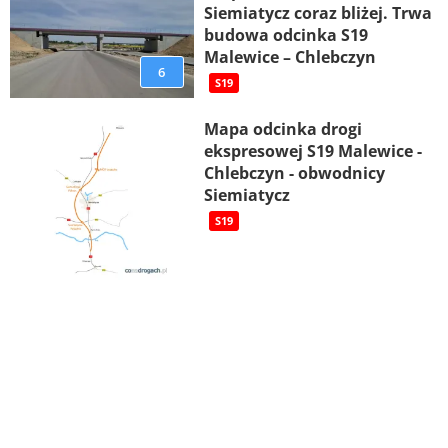
Siemiatycz coraz bliżej. Trwa
budowa odcinka S19
Malewice – Chlebczyn
6
S19
Mapa odcinka drogi
ekspresowej S19 Malewice -
Chlebczyn - obwodnicy
Siemiatycz
S19