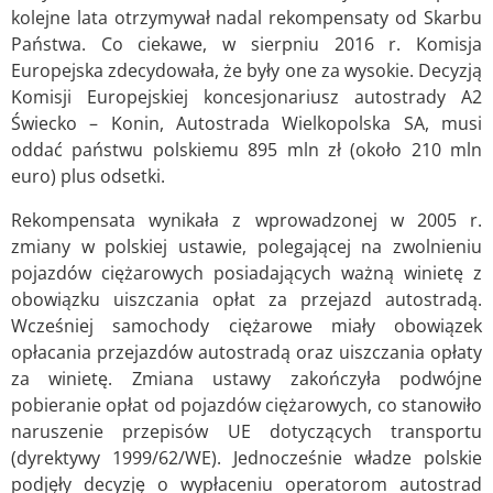
kolejne lata otrzymywał nadal rekompensaty od Skarbu
Państwa. Co ciekawe, w sierpniu 2016 r. Komisja
Europejska zdecydowała, że były one za wysokie. Decyzją
Komisji Europejskiej koncesjonariusz autostrady A2
Świecko – Konin, Autostrada Wielkopolska SA, musi
oddać państwu polskiemu 895 mln zł (około 210 mln
euro) plus odsetki.
Rekompensata wynikała z wprowadzonej w 2005 r.
zmiany w polskiej ustawie, polegającej na zwolnieniu
pojazdów ciężarowych posiadających ważną winietę z
obowiązku uiszczania opłat za przejazd autostradą.
Wcześniej samochody ciężarowe miały obowiązek
opłacania przejazdów autostradą oraz uiszczania opłaty
za winietę. Zmiana ustawy zakończyła podwójne
pobieranie opłat od pojazdów ciężarowych, co stanowiło
naruszenie przepisów UE dotyczących transportu
(dyrektywy 1999/62/WE). Jednocześnie władze polskie
podjęły decyzję o wypłaceniu operatorom autostrad