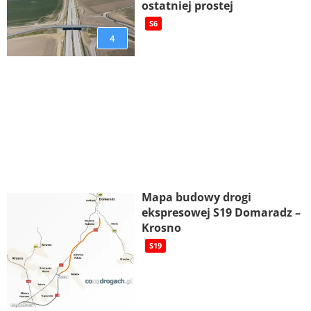
ostatniej prostej
S6
4
Mapa budowy drogi
ekspresowej S19 Domaradz –
Krosno
S19