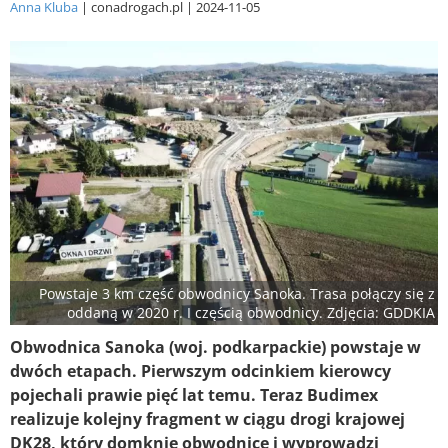
Anna Kluba
conadrogach.pl
2024-11-05
Powstaje 3 km część obwodnicy Sanoka. Trasa połączy się z
oddaną w 2020 r. I częścią obwodnicy. Zdjęcia: GDDKIA
Obwodnica Sanoka (woj. podkarpackie) powstaje w
dwóch etapach. Pierwszym odcinkiem kierowcy
pojechali prawie pięć lat temu. Teraz Budimex
realizuje kolejny fragment w ciągu drogi krajowej
DK28, który domknie obwodnicę i wyprowadzi