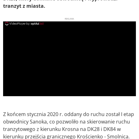
tranzyt z miasta.
REKLAMA
ad
Z końcem stycznia 2020 r. oddany do ruchu został I etap
obwodnicy Sanoka, co pozwoliło na skierowanie ruchu
tranzytowego z kierunku Krosna na DK28 i DK84 w
kierunku przejścia granicznego Krościenko - Smolnica.