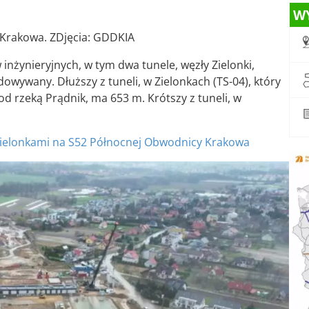
W
 Krakowa. ZDjęcia: GDDKIA
nżynieryjnych, w tym dwa tunele, węzły Zielonki,
owywany. Dłuższy z tuneli, w Zielonkach (TS-04), który
rzeką Prądnik, ma 653 m. Krótszy z tuneli, w
 Zielonkami na S52 Północnej Obwodnicy Krakowa