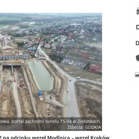
wa, portal zachodni tunelu TS-04 w Zielonkach.
Zdjęcia: GDDKIA
2 na odcinku węzeł Modlnica – węzeł Kraków