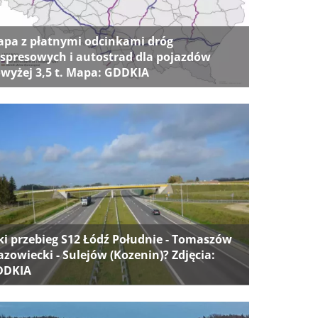
pa z płatnymi odcinkami dróg
spresowych i autostrad dla pojazdów
wyżej 3,5 t. Mapa: GDDKIA
ki przebieg S12 Łódź Południe - Tomaszów
zowiecki - Sulejów (Kozenin)? Zdjęcia:
DDKIA