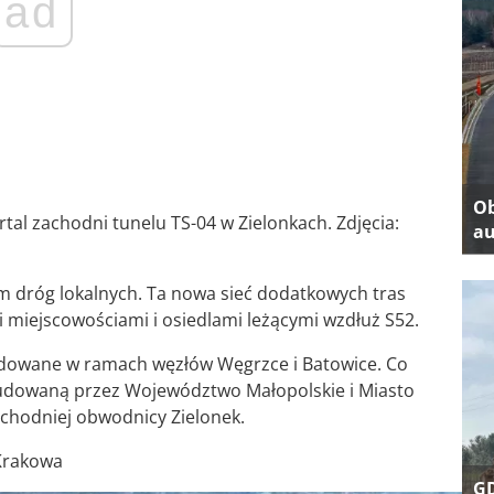
ad
Ob
al zachodni tunelu TS-04 w Zielonkach. Zdjęcia:
au
 dróg lokalnych. Ta nowa sieć dodatkowych tras
miejscowościami i osiedlami leżącymi wzdłuż S52.
dowane w ramach węzłów Węgrzce i Batowice. Co
budowaną przez Województwo Małopolskie i Miasto
chodniej obwodnicy Zielonek.
Krakowa
GD