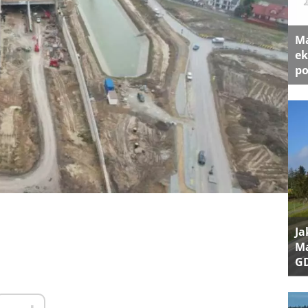
Ma
ek
po
Ja
Ma
G