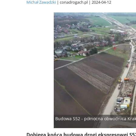
Michał Zawadzki
conadrogach.pl
2024-04-12
Budowa S52 - północna obwodnica Krako
Dobiega końca budowa drogi ekspresowej S5