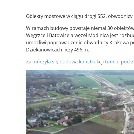
Obiekty mostowe w ciągu drogi S52, obwodnicy
W ramach budowy powstaje niemal 30 obiektów i
Węgrzce i Batowice a węzeł Modlnica jest rozbud
umożliwi poprowadzenie obwodnicy Krakowa pod 
Dziekanowicach liczy 496 m.
Zakończyła się budowa konstrukcji tunelu pod