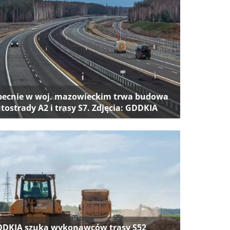
ecnie w woj. mazowieckim trwa budowa
tostrady A2 i trasy S7. Zdjęcia: GDDKIA
DKIA szuka wykonawców trasy S52