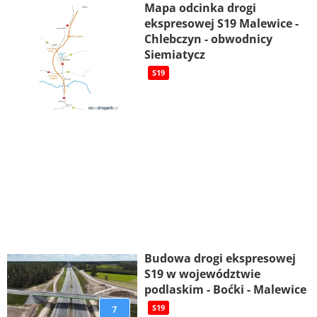
Mapa odcinka drogi
ekspresowej S19 Malewice -
Chlebczyn - obwodnicy
Siemiatycz
S19
Budowa drogi ekspresowej
S19 w województwie
podlaskim - Boćki - Malewice
7
S19