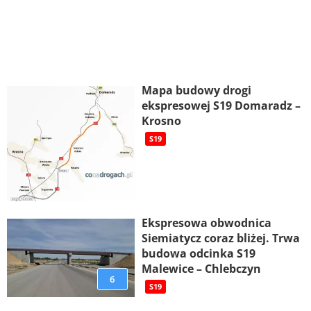
Mapa budowy drogi
ekspresowej S19 Domaradz –
Krosno
S19
Ekspresowa obwodnica
Siemiatycz coraz bliżej. Trwa
budowa odcinka S19
Malewice – Chlebczyn
6
S19