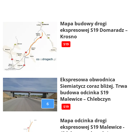
Mapa budowy drogi
ekspresowej S19 Domaradz –
Krosno
S19
Ekspresowa obwodnica
Siemiatycz coraz bliżej. Trwa
budowa odcinka S19
Malewice – Chlebczyn
6
S19
Mapa odcinka drogi
ekspresowej S19 Malewice -