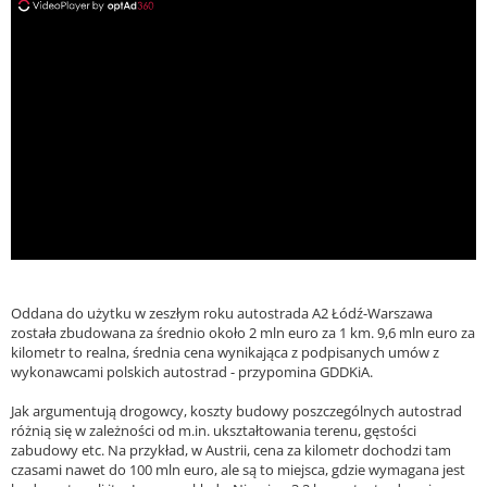
ad
Oddana do użytku w zeszłym roku autostrada A2 Łódź-Warszawa
została zbudowana za średnio około 2 mln euro za 1 km. 9,6 mln euro za
kilometr to realna, średnia cena wynikająca z podpisanych umów z
wykonawcami polskich autostrad - przypomina GDDKiA.
Jak argumentują drogowcy, koszty budowy poszczególnych autostrad
różnią się w zależności od m.in. ukształtowania terenu, gęstości
zabudowy etc. Na przykład, w Austrii, cena za kilometr dochodzi tam
czasami nawet do 100 mln euro, ale są to miejsca, gdzie wymagana jest