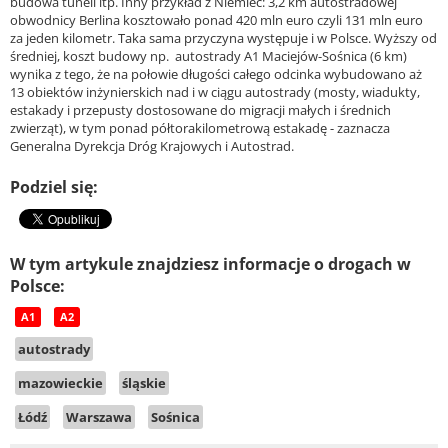
budowa tuneli itp. Inny przykład z Niemiec: 3,2 km autostradowej
obwodnicy Berlina kosztowało ponad 420 mln euro czyli 131 mln euro
za jeden kilometr. Taka sama przyczyna występuje i w Polsce. Wyższy od
średniej, koszt budowy np. autostrady A1 Maciejów-Sośnica (6 km)
wynika z tego, że na połowie długości całego odcinka wybudowano aż
13 obiektów inżynierskich nad i w ciągu autostrady (mosty, wiadukty,
estakady i przepusty dostosowane do migracji małych i średnich
zwierząt), w tym ponad półtorakilometrową estakadę - zaznacza
Generalna Dyrekcja Dróg Krajowych i Autostrad.
Podziel się:
W tym artykule znajdziesz informacje o drogach w
Polsce:
A1
A2
autostrady
mazowieckie
śląskie
Łódź
Warszawa
Sośnica