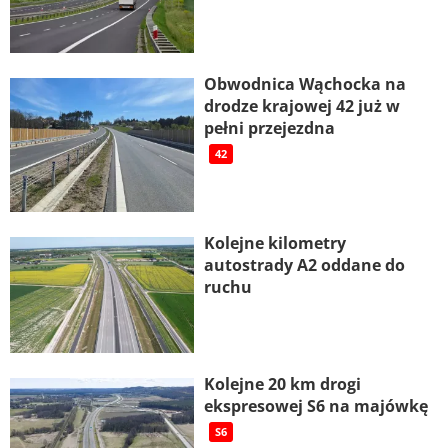
Obwodnica Wąchocka na
drodze krajowej 42 już w
pełni przejezdna
42
Kolejne kilometry
autostrady A2 oddane do
ruchu
Kolejne 20 km drogi
ekspresowej S6 na majówkę
S6