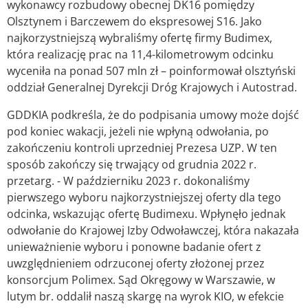
wykonawcy rozbudowy obecnej DK16 pomiędzy
Olsztynem i Barczewem do ekspresowej S16. Jako
najkorzystniejszą wybraliśmy ofertę firmy Budimex,
która realizację prac na 11,4-kilometrowym odcinku
wyceniła na ponad 507 mln zł – poinformował olsztyński
oddział Generalnej Dyrekcji Dróg Krajowych i Autostrad.
GDDKIA podkreśla, że do podpisania umowy może dojść
pod koniec wakacji, jeżeli nie wpłyną odwołania, po
zakończeniu kontroli uprzedniej Prezesa UZP. W ten
sposób zakończy się trwający od grudnia 2022 r.
przetarg. - W październiku 2023 r. dokonaliśmy
pierwszego wyboru najkorzystniejszej oferty dla tego
odcinka, wskazując ofertę Budimexu. Wpłynęło jednak
odwołanie do Krajowej Izby Odwoławczej, która nakazała
unieważnienie wyboru i ponowne badanie ofert z
uwzględnieniem odrzuconej oferty złożonej przez
konsorcjum Polimex. Sąd Okręgowy w Warszawie, w
lutym br. oddalił naszą skargę na wyrok KIO, w efekcie