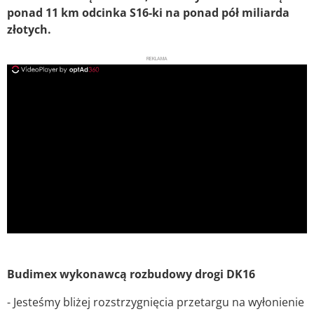
ponad 11 km odcinka S16-ki na ponad pół miliarda
złotych.
REKLAMA
ad
Budimex wykonawcą rozbudowy drogi DK16
- Jesteśmy bliżej rozstrzygnięcia przetargu na wyłonienie