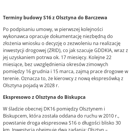
Terminy budowy S16 z Olsztyna do Barczewa
Po podpisaniu umowy, w pierwszej kolejności
wykonawca opracuje dokumentację niezbędną do
złożenia wniosku o decyzję o zezwoleniu na realizację
inwestycji drogowej (ZRID), co jak szacuje GDDKIA, wraz z
jej uzyskaniem potrwa ok. 17 miesięcy. Kolejne 22
miesiące, bez uwzględnienia okresów zimowych
pomiędzy 16 grudnia i 15 marca, zajmą prace drogowe w
terenie. Oznacza to, że kierowcy z nową ekspresówką z
Olsztyna pojadą w 2028 r.
Ekspresowo z Olsztyna do Biskupca
W śladzie obecnej DK16 pomiędzy Olsztynem i
Biskupcem, która została oddana do ruchu w 2010 r.,
powstanie droga ekspresowa S16 o długości blisko 30
km. Inwestycja obejmuje dwa zadania: Olsztyn –