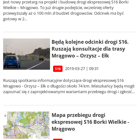
Jest nowy przetarg na projekt i budowę drogi ekspresowej S16 Borki
Wielkie – Mrągowo. To już drugie podejście, wcześniej oferty
przewyższały aż o 100 mln zł budżet drogowców. Odcinek ma być
gotowy w 2...
Będą kolejne odcinki drogi S16.
Ruszają konsultacje dla trasy
Mrągowo – Orzysz – Ełk
2019-03-27 | 09:31
S16
Ruszają spotkania informacyjne dotyczące drogi ekspresowej S16
Mrągowo - Orzysz – Ełk o długości około 74 km. Mieszkańcy będą mogli
zapoznać się z zaprojektowanymi wariantami przebiegu drogi i zgłosić...
Mapa przebiegu drogi
ekspresowej S16 Borki Wielkie -
Mrągowo