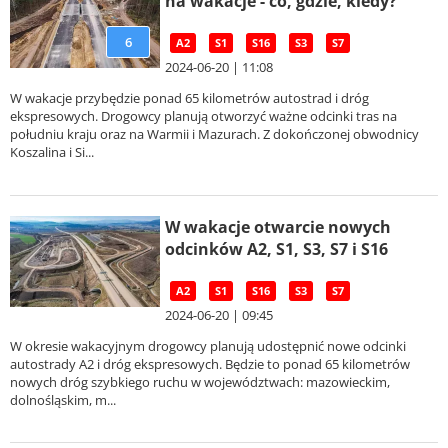
na wakacje - co, gdzie, kiedy?
6
A2
S1
S16
S3
S7
2024-06-20 | 11:08
W wakacje przybędzie ponad 65 kilometrów autostrad i dróg
ekspresowych. Drogowcy planują otworzyć ważne odcinki tras na
południu kraju oraz na Warmii i Mazurach. Z dokończonej obwodnicy
Koszalina i Si...
W wakacje otwarcie nowych
odcinków A2, S1, S3, S7 i S16
A2
S1
S16
S3
S7
2024-06-20 | 09:45
W okresie wakacyjnym drogowcy planują udostępnić nowe odcinki
autostrady A2 i dróg ekspresowych. Będzie to ponad 65 kilometrów
nowych dróg szybkiego ruchu w województwach: mazowieckim,
dolnośląskim, m...