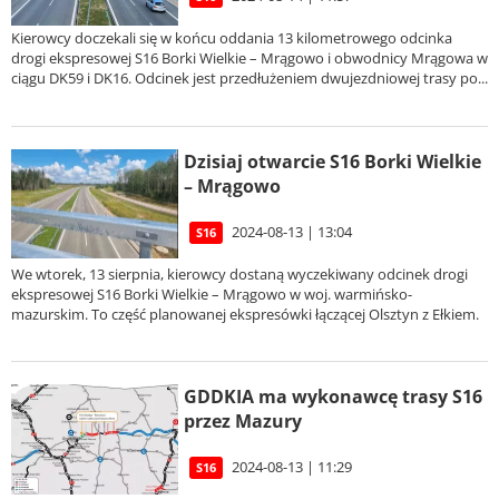
Kierowcy doczekali się w końcu oddania 13 kilometrowego odcinka
drogi ekspresowej S16 Borki Wielkie – Mrągowo i obwodnicy Mrągowa w
ciągu DK59 i DK16. Odcinek jest przedłużeniem dwujezdniowej trasy po...
Dzisiaj otwarcie S16 Borki Wielkie
– Mrągowo
2024-08-13 | 13:04
S16
We wtorek, 13 sierpnia, kierowcy dostaną wyczekiwany odcinek drogi
ekspresowej S16 Borki Wielkie – Mrągowo w woj. warmińsko-
mazurskim. To część planowanej ekspresówki łączącej Olsztyn z Ełkiem.
GDDKIA ma wykonawcę trasy S16
przez Mazury
2024-08-13 | 11:29
S16