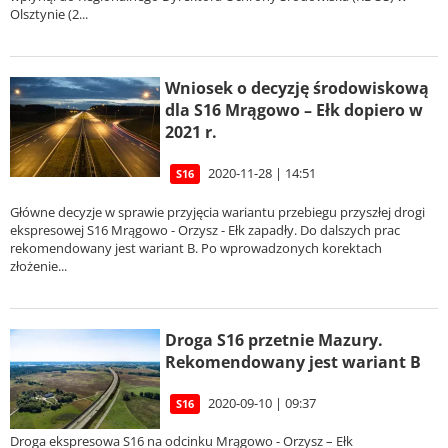
Olsztynie (2...
Wniosek o decyzję środowiskową
dla S16 Mrągowo – Ełk dopiero w
2021 r.
2020-11-28 | 14:51
S16
Główne decyzje w sprawie przyjęcia wariantu przebiegu przyszłej drogi
ekspresowej S16 Mrągowo - Orzysz - Ełk zapadły. Do dalszych prac
rekomendowany jest wariant B. Po wprowadzonych korektach
złożenie...
Droga S16 przetnie Mazury.
Rekomendowany jest wariant B
2020-09-10 | 09:37
S16
Droga ekspresowa S16 na odcinku Mrągowo - Orzysz – Ełk