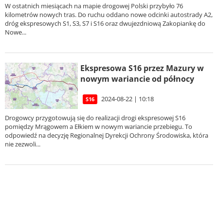
W ostatnich miesiącach na mapie drogowej Polski przybyło 76
kilometrów nowych tras. Do ruchu oddano nowe odcinki autostrady A2,
dróg ekspresowych S1, S3, S7 i S16 oraz dwujezdniową Zakopiankę do
Nowe...
Ekspresowa S16 przez Mazury w
nowym wariancie od północy
2024-08-22 | 10:18
S16
Drogowcy przygotowują się do realizacji drogi ekspresowej S16
pomiędzy Mrągowem a Ełkiem w nowym wariancie przebiegu. To
odpowiedź na decyzję Regionalnej Dyrekcji Ochrony Środowiska, która
nie zezwoli...