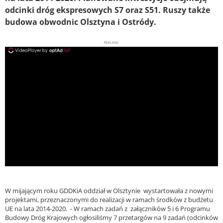
odcinki dróg ekspresowych S7 oraz S51. Ruszy także
budowa obwodnic Olsztyna i Ostródy.
REKLAMA
ad
W mijającym roku GDDKiA oddział w Olsztynie wystartowała z nowymi
projektami, przeznaczonymi do realizacji w ramach środków z budżetu
UE na lata 2014-2020. - W ramach zadań z załączników 5 i 6 Programu
Budowy Dróg Krajowych ogłosiliśmy 7 przetargów na 9 zadań (odcinków