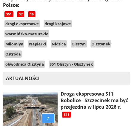
Polsce:
S51
S7
16
drogi ekspresowe
drogi krajowe
warmińsko-mazurskie
Miłomłyn
Napierki
Nidzica
Olsztyn
Olsztynek
Ostróda
obwodnica Olsztyna
S51 Olsztyn - Olsztynek
AKTUALNOŚCI
Droga ekspresowa S11
Bobolice - Szczecinek ma być
przejezdna w lipcu 2026 r.
S11
7