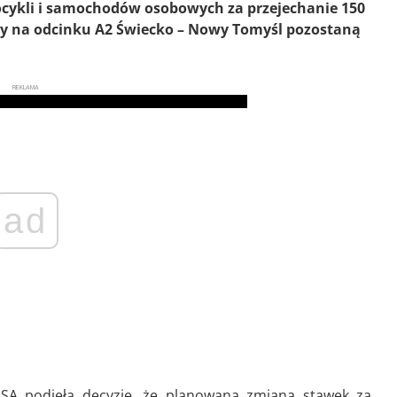
cykli i samochodów osobowych za przejechanie 150
aty na odcinku A2 Świecko – Nowy Tomyśl pozostaną
REKLAMA
ad
 SA podjęła decyzję, że planowana zmiana stawek za