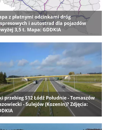
pa z płatnymi odcinkami dróg
spresowych i autostrad dla pojazdów
wyżej 3,5 t. Mapa: GDDKIA
ki przebieg S12 Łódź Południe - Tomaszów
zowiecki - Sulejów (Kozenin)? Zdjęcia:
DDKIA