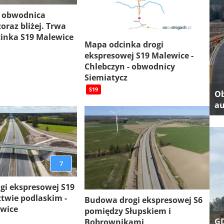
 obwodnica
oraz bliżej. Trwa
inka S19 Malewice
Mapa odcinka drogi
ekspresowej S19 Malewice -
Chlebczyn - obwodnicy
Siemiatycz
S19
Ob
au
7
gi ekspresowej S19
twie podlaskim -
Budowa drogi ekspresowej S6
ewice
pomiędzy Słupskiem i
GD
Bobrownikami