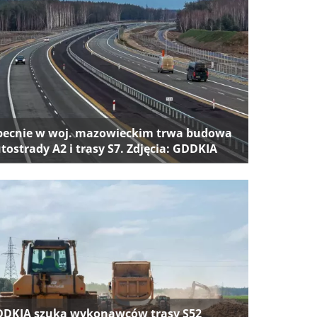
ecnie w woj. mazowieckim trwa budowa
tostrady A2 i trasy S7. Zdjęcia: GDDKIA
DKIA szuka wykonawców trasy S52