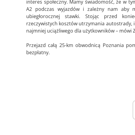
interes społeczny. Mamy świadomość, że w tym 
A2 podczas wyjazdów i zależny nam aby mog
ubiegłorocznej stawki. Stojąc przed kon
rzeczywistych kosztów utrzymania autostrady, in
najmniej uciążliwego dla użytkowników – mówi 
Przejazd całą 25-km obwodnicą Poznania po
bezpłatny.