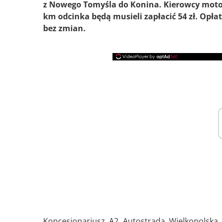
z Nowego Tomyśla do Konina. Kierowcy moto
km odcinka będą musieli zapłacić 54 zł. Opł
bez zmian.
Koncesjonariusz A2 Autostrada Wielkopolska