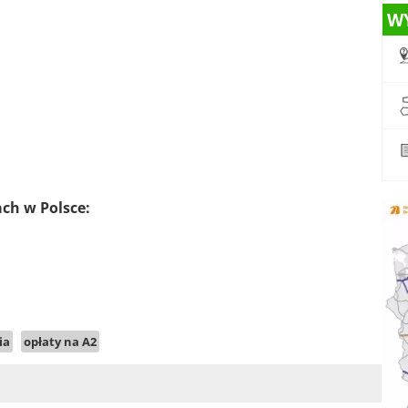
W
ach w Polsce:
ia
opłaty na A2