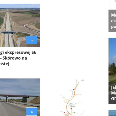
Ma
ek
po
4
gi ekspresowej S6
 - Skórowo na
ostej
Ja
Ma
G
6