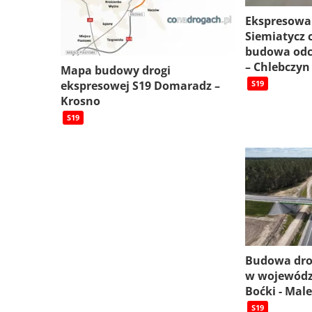
Ekspresowa
Siemiatycz c
budowa odc
– Chlebczyn
Mapa budowy drogi
ekspresowej S19 Domaradz –
S19
Krosno
S19
Budowa dro
w wojewódz
Boćki - Mal
S19