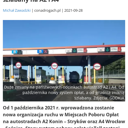
Michał Zawadzki
conadrogach.pl
2021-09-28
Duże zmiany na państwowych odcinkach autostrad A2 i A4. Od
października nowy system opłat, a od grudnia znikną
szlabany. Zdjęcia: GDDKIA
Od 1 października 2021 r. wprowadzona zostanie
nowa organizacja ruchu w Miejscach Poboru Opłat
na autostradach A2 Konin – Stryków oraz A4 Wrocław