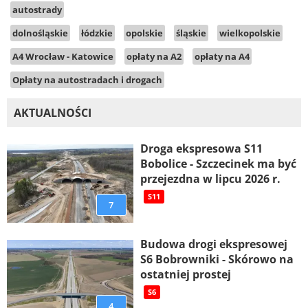
autostrady
dolnośląskie
łódzkie
opolskie
śląskie
wielkopolskie
A4 Wrocław - Katowice
opłaty na A2
opłaty na A4
Opłaty na autostradach i drogach
AKTUALNOŚCI
Droga ekspresowa S11
Bobolice - Szczecinek ma być
przejezdna w lipcu 2026 r.
S11
7
Budowa drogi ekspresowej
S6 Bobrowniki - Skórowo na
ostatniej prostej
S6
4