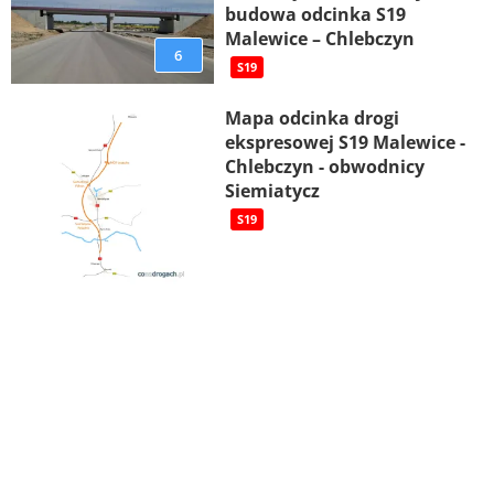
budowa odcinka S19
Malewice – Chlebczyn
6
S19
Mapa odcinka drogi
ekspresowej S19 Malewice -
Chlebczyn - obwodnicy
Siemiatycz
S19