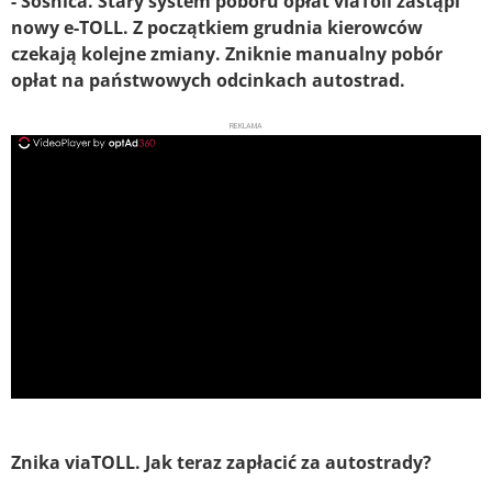
- Sośnica. Stary system poboru opłat viaToll zastąpi
nowy e-TOLL. Z początkiem grudnia kierowców
czekają kolejne zmiany. Zniknie manualny pobór
opłat na państwowych odcinkach autostrad.
REKLAMA
ad
Znika viaTOLL. Jak teraz zapłacić za autostrady?