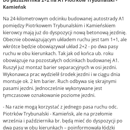
Do października 2+2 na A1 Piotrków Trybunalski -
Kamieńsk
Na 24-kilometrowym odcinku budowanej autostrady A1
pomiędzy Piotrkowem Trybunalskim i Kamieńskiem
kierowcy mają już do dyspozycji nową betonową jezdnię.
Obecnie obowiązującym układem ruchu jest tam 1+1, ale
wkrótce będzie obowiązywał układ 2+2 - po dwa pasy
ruchu w obu kierunkach. Tak jak od końca ub. roku
obowiązuje na pozostałych odcinkach budowanej A1.
Ruszył już montaż barier separacyjnych w osi jezdni.
Wykonawca prac wydzielił środek jezdni i w ciągu dnia
montuje ok. 2 km barier. Ruch odbywa się skrajnymi
pasami jezdni. Jednocześnie wykonywane jest
tymczasowe oznakowanie poziome jezdni.
- Na razie mogą korzystać z jednego pasa ruchu odc.
Piotrków Trybunalski - Kamieńsk, ale na przełomie
września i października br. będą mieć do dyspozycji po
dwa pasy w obu kierunkach – poinformowała łódzki