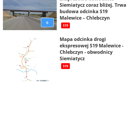
Siemiatycz coraz bliżej. Trwa
budowa odcinka S19
Malewice – Chlebczyn
6
S19
Mapa odcinka drogi
ekspresowej S19 Malewice -
Chlebczyn - obwodnicy
Siemiatycz
S19