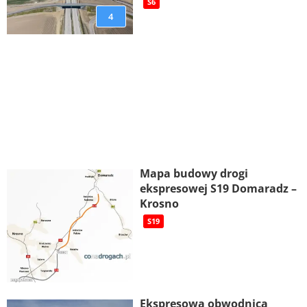
S6
4
Mapa budowy drogi
ekspresowej S19 Domaradz –
Krosno
S19
Ekspresowa obwodnica