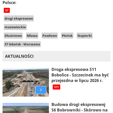
Polsce:
S7
drogi ekspresowe
mazowieckie
Dłużniewo
Mława
Pawłowo
Płońsk
Napierki
S7 Gdańsk - Warszawa
AKTUALNOŚCI
Droga ekspresowa S11
Bobolice - Szczecinek ma być
przejezdna w lipcu 2026 r.
S11
7
Budowa drogi ekspresowej
S6 Bobrowniki - Skórowo na