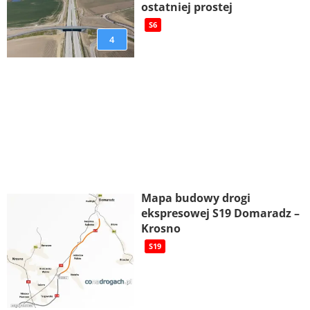
ostatniej prostej
S6
4
Mapa budowy drogi
ekspresowej S19 Domaradz –
Krosno
S19