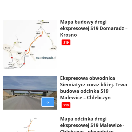
Mapa budowy drogi
ekspresowej S19 Domaradz –
Krosno
S19
Ekspresowa obwodnica
Siemiatycz coraz bliżej. Trwa
budowa odcinka S19
Malewice – Chlebczyn
6
S19
Mapa odcinka drogi
ekspresowej S19 Malewice -
Chlebczyn - obwodnicy