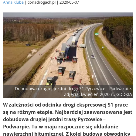
Anna Kluba
conadrogach.pl
2020-05-07
Dobudowa drugiej jezdni drogi S1 Pyrzowice - Podwarpie.
Zdjęcia: kwiecień 2020 r., GDDKIA
W zależności od odcinka drogi ekspresowej S1 prace
są na różnym etapie. Najbardziej zaawansowana jest
dobudowa drugiej jezdni trasy Pyrzowice –
Podwarpie. Tu w maju rozpocznie się układanie
nawierzchni bitumicznej. Z kolei budowa obwodnicy