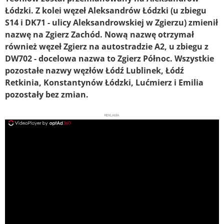
Łódzki. Z kolei węzeł Aleksandrów Łódzki (u zbiegu
S14 i DK71 - ulicy Aleksandrowskiej w Zgierzu) zmienił
nazwę na Zgierz Zachód. Nową nazwę otrzymał
również węzeł Zgierz na autostradzie A2, u zbiegu z
DW702 - docelowa nazwa to Zgierz Północ. Wszystkie
pozostałe nazwy węzłów Łódź Lublinek, Łódź
Retkinia, Konstantynów Łódzki, Lućmierz i Emilia
pozostały bez zmian.
REKLAMA
ad