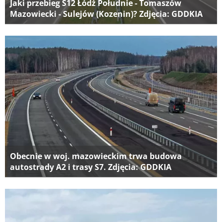
Jaki przebieg S12 Łódź Południe - Tomaszów
Mazowiecki - Sulejów (Kozenin)? Zdjęcia: GDDKIA
Obecnie w woj. mazowieckim trwa budowa
autostrady A2 i trasy S7. Zdjęcia: GDDKIA