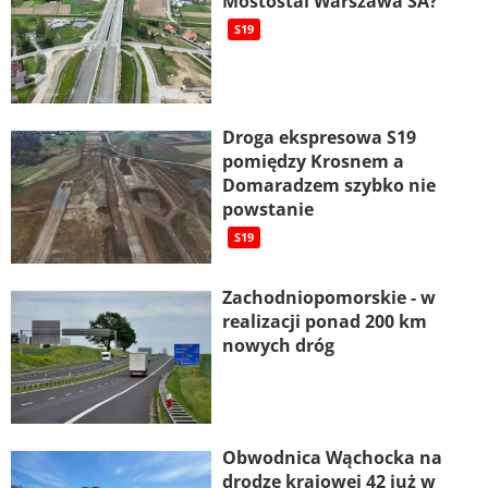
Mostostal Warszawa SA?
S19
Droga ekspresowa S19
pomiędzy Krosnem a
Domaradzem szybko nie
powstanie
S19
Zachodniopomorskie - w
realizacji ponad 200 km
nowych dróg
Obwodnica Wąchocka na
drodze krajowej 42 już w