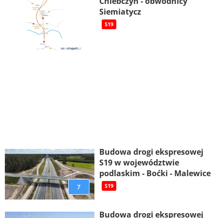
Chlebczyn - obwodnicy
Siemiatycz
S19
Budowa drogi ekspresowej
S19 w województwie
podlaskim - Boćki - Malewice
7
S19
Budowa drogi ekspresowej