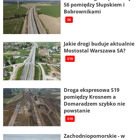
S6 pomiędzy Słupskiem i
Bobrownikami
S6
Jakie drogi buduje aktualnie
Mostostal Warszawa SA?
S19
Droga ekspresowa S19
pomiędzy Krosnem a
Domaradzem szybko nie
powstanie
S19
Zachodniopomorskie - w