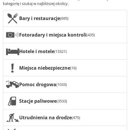
kategorię i szukaj w najbliższej okolicy.
Bary i restauracje
(695)
Fotoradary i miejsca kontroli
(435)
Hotele i motele
(13321)
Miejsca niebezpieczne
(16)
Pomoc drogowa
(1033)
Stacje paliwowe
(3533)
Utrudnienia na drodze
(475)