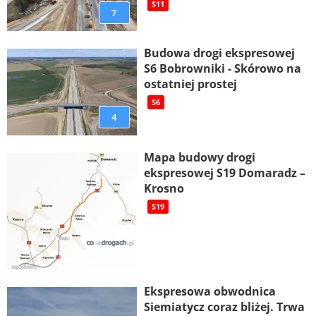
S11
7
Budowa drogi ekspresowej
S6 Bobrowniki - Skórowo na
ostatniej prostej
S6
4
Mapa budowy drogi
ekspresowej S19 Domaradz –
Krosno
S19
Ekspresowa obwodnica
Siemiatycz coraz bliżej. Trwa