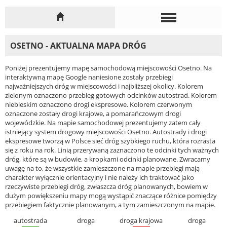
OSETNO - AKTUALNA MAPA DRÓG
Poniżej prezentujemy mapę samochodową miejscowości Osetno. Na
interaktywną mapę Google naniesione zostały przebiegi
najważniejszych dróg w miejscowości i najbliższej okolicy. Kolorem
zielonym oznaczono przebieg gotowych odcinków autostrad. Kolorem
niebieskim oznaczono drogi ekspresowe. Kolorem czerwonym
oznaczone zostały drogi krajowe, a pomarańczowym drogi
wojewódzkie. Na mapie samochodowej prezentujemy zatem cały
istniejący system drogowy miejscowości Osetno. Autostrady i drogi
ekspresowe tworzą w Polsce sieć dróg szybkiego ruchu, która rozrasta
się z roku na rok. Linią przerywaną zaznaczono te odcinki tych ważnych
dróg, które są w budowie, a kropkami odcinki planowane. Zwracamy
uwagę na to, że wszystkie zamieszczone na mapie przebiegi mają
charakter wyłącznie orientacyjny i nie należy ich traktować jako
rzeczywiste przebiegi dróg, zwłaszcza dróg planowanych, bowiem w
dużym powiększeniu mapy mogą wystąpić znaczące różnice pomiędzy
przebiegiem faktycznie planowanym, a tym zamieszczonym na mapie.
autostrada
droga
droga krajowa
droga