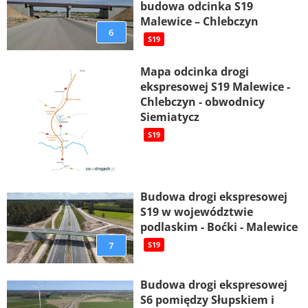
budowa odcinka S19
Malewice – Chlebczyn
6
S19
Mapa odcinka drogi
ekspresowej S19 Malewice -
Chlebczyn - obwodnicy
Siemiatycz
S19
Budowa drogi ekspresowej
S19 w województwie
podlaskim - Boćki - Malewice
7
S19
Budowa drogi ekspresowej
S6 pomiędzy Słupskiem i