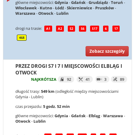
główne miejscowości:
Gdynia
-
Gdańsk
-
Grudziądz
-
Toruń
-
Włocławek
-
Kutno
-
Łódź
-
Skierniewice
-
Pruszków
-
Warszawa
-
Otwock
-
Lublin
drogi na trasie:
A1
A2
S2
S6
S17
6
17
468
Zobacz szczegóły
PRZEZ DROGI S7 I 7 I MIEJSCOWOŚCI ELBLĄG I
OTWOCK
NAJKRÓTSZA
92
41
3
89
długość trasy:
549 km
(odległość między miejscowościami
Gdynia - Lublin)
czas przejazdu:
5 godz. 52 min
główne miejscowości:
Gdynia
-
Gdańsk
-
Elbląg
-
Warszawa
-
Otwock
-
Lublin