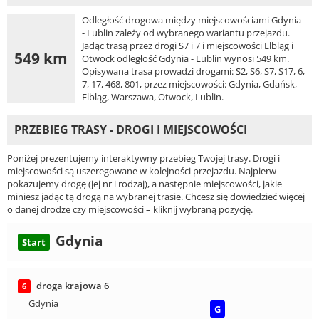
Odległość drogowa między miejscowościami Gdynia
- Lublin zależy od wybranego wariantu przejazdu.
Jadąc trasą przez drogi S7 i 7 i miejscowości Elbląg i
549 km
Otwock odległość Gdynia - Lublin wynosi 549 km.
Opisywana trasa prowadzi drogami: S2, S6, S7, S17, 6,
7, 17, 468, 801, przez miejscowości: Gdynia, Gdańsk,
Elbląg, Warszawa, Otwock, Lublin.
PRZEBIEG TRASY - DROGI I MIEJSCOWOŚCI
Poniżej prezentujemy interaktywny przebieg Twojej trasy. Drogi i
miejscowości są uszeregowane w kolejności przejazdu. Najpierw
pokazujemy drogę (jej nr i rodzaj), a następnie miejscowości, jakie
miniesz jadąc tą drogą na wybranej trasie. Chcesz się dowiedzieć więcej
o danej drodze czy miejscowości – kliknij wybraną pozycję.
Gdynia
Start
droga krajowa 6
6
Gdynia
G