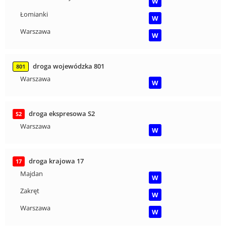
W
Łomianki
W
Warszawa
W
droga wojewódzka 801
801
Warszawa
W
droga ekspresowa S2
S2
Warszawa
W
droga krajowa 17
17
Majdan
W
Zakręt
W
Warszawa
W