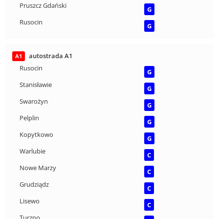
Pruszcz Gdański
G
Rusocin
G
autostrada A1
A1
Rusocin
G
Stanisławie
G
Swarożyn
G
Pelplin
G
Kopytkowo
G
Warlubie
C
Nowe Marzy
C
Grudziądz
C
Lisewo
C
Turzno