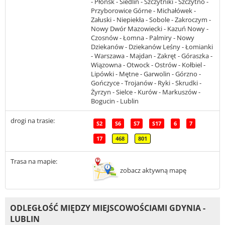
- Płońsk - Siedlin - Szczytniki - Szczytno -
Przyborowice Górne - Michałówek -
Załuski - Niepiekła - Sobole - Zakroczym -
Nowy Dwór Mazowiecki - Kazuń Nowy -
Czosnów - Łomna - Palmiry - Nowy
Dziekanów - Dziekanów Leśny - Łomianki
- Warszawa - Majdan - Zakręt - Góraszka -
Wiązowna - Otwock - Ostrów - Kołbiel -
Lipówki - Mętne - Garwolin - Górzno -
Gończyce - Trojanów - Ryki - Skrudki -
Żyrzyn - Sielce - Kurów - Markuszów -
Bogucin - Lublin
drogi na trasie:
S2
S6
S7
S17
6
7
17
468
801
Trasa na mapie:
zobacz aktywną mapę
ODLEGŁOŚĆ MIĘDZY MIEJSCOWOŚCIAMI GDYNIA -
LUBLIN