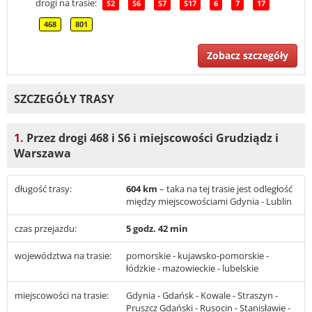
drogi na trasie:
S2
S6
S7
S17
6
7
17
468
801
Zobacz szczegóły
SZCZEGÓŁY TRASY
1.
Przez drogi 468 i S6 i miejscowości Grudziądz i
Warszawa
długość trasy:
604 km
– taka na tej trasie jest odległość
między miejscowościami Gdynia - Lublin
czas przejazdu:
5 godz. 42 min
województwa na trasie:
pomorskie - kujawsko-pomorskie -
łódzkie - mazowieckie - lubelskie
miejscowości na trasie:
Gdynia - Gdańsk - Kowale - Straszyn -
Pruszcz Gdański - Rusocin - Stanisławie -