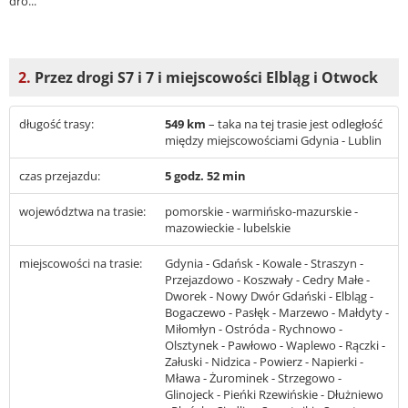
dro...
2.
Przez drogi S7 i 7 i miejscowości Elbląg i Otwock
długość trasy:
549 km
– taka na tej trasie jest odległość
między miejscowościami Gdynia - Lublin
czas przejazdu:
5 godz. 52 min
województwa na trasie:
pomorskie - warmińsko-mazurskie -
mazowieckie - lubelskie
miejscowości na trasie:
Gdynia - Gdańsk - Kowale - Straszyn -
Przejazdowo - Koszwały - Cedry Małe -
Dworek - Nowy Dwór Gdański - Elbląg -
Bogaczewo - Pasłęk - Marzewo - Małdyty -
Miłomłyn - Ostróda - Rychnowo -
Olsztynek - Pawłowo - Waplewo - Rączki -
Załuski - Nidzica - Powierz - Napierki -
Mława - Żurominek - Strzegowo -
Glinojeck - Pieńki Rzewińskie - Dłużniewo