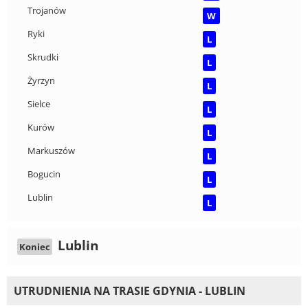
Trojanów
W
Ryki
L
Skrudki
L
Żyrzyn
L
Sielce
L
Kurów
L
Markuszów
L
Bogucin
L
Lublin
L
Lublin
Koniec
UTRUDNIENIA NA TRASIE GDYNIA - LUBLIN