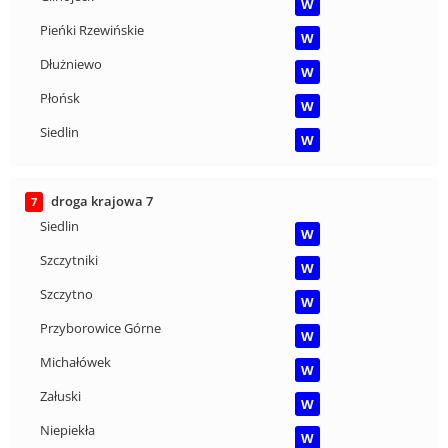
W
Pieńki Rzewińskie
W
Dłużniewo
W
Płońsk
W
Siedlin
W
droga krajowa 7
7
Siedlin
W
Szczytniki
W
Szczytno
W
Przyborowice Górne
W
Michałówek
W
Załuski
W
Niepiekła
W