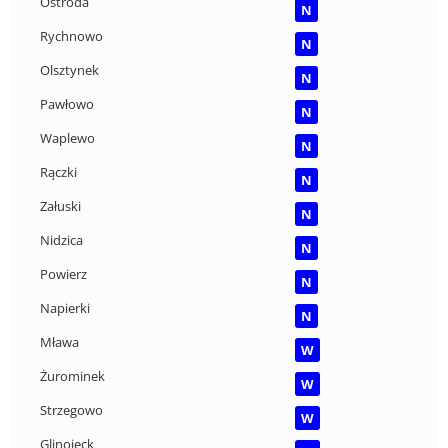
Ostróda
N
Rychnowo
N
Olsztynek
N
Pawłowo
N
Waplewo
N
Rączki
N
Załuski
N
Nidzica
N
Powierz
N
Napierki
N
Mława
W
Żurominek
W
Strzegowo
W
Glinojeck