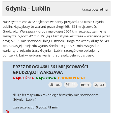
Gdynia - Lublin
trasa powrotna
Nasz system znalazł 2 najlepsze warianty przejazdu na trasie Gdynia –
Lublin. Najszybszy to wariant przez drogi 468 i S6 i miejscowości
Grudziądz i Warszawa – droga ma długość 604 km i przejazd zajmie nam
zazwyczaj 5 godz. 42 min. Drugą alternatywą jest trasa w wariancie przez
drogi S7 i 7 i miejscowości Elbląg i Otwock. Droga ma wtedy długość 549
km, a czas jej przejazdu wynosi średnio 5 godz. 52 min. Wszystkie
warianty przejazdu trasy Gdynia – Lublin szczegółowo opisujemy
poniżej - kliknij w wybrany wariant i sprawdź pełen opis trasy.
PRZEZ DROGI 468 I S6 I MIEJSCOWOŚCI
GRUDZIĄDZ I WARSZAWA
NAJDŁUŻSZA
NAJSZYBSZA
ODCINKI PŁATNE
44
32
1
43
długość trasy:
604 km
(odległość między miejscowościami
Gdynia - Lublin)
czas przejazdu:
5 godz. 42 min