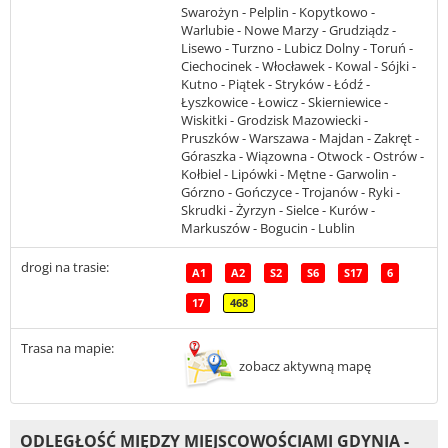
Swarożyn - Pelplin - Kopytkowo -
Warlubie - Nowe Marzy - Grudziądz -
Lisewo - Turzno - Lubicz Dolny - Toruń -
Ciechocinek - Włocławek - Kowal - Sójki -
Kutno - Piątek - Stryków - Łódź -
Łyszkowice - Łowicz - Skierniewice -
Wiskitki - Grodzisk Mazowiecki -
Pruszków - Warszawa - Majdan - Zakręt -
Góraszka - Wiązowna - Otwock - Ostrów -
Kołbiel - Lipówki - Mętne - Garwolin -
Górzno - Gończyce - Trojanów - Ryki -
Skrudki - Żyrzyn - Sielce - Kurów -
Markuszów - Bogucin - Lublin
drogi na trasie:
A1
A2
S2
S6
S17
6
17
468
Trasa na mapie:
zobacz aktywną mapę
ODLEGŁOŚĆ MIĘDZY MIEJSCOWOŚCIAMI GDYNIA -