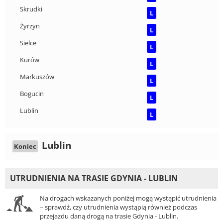
Skrudki
L
Żyrzyn
L
Sielce
L
Kurów
L
Markuszów
L
Bogucin
L
Lublin
L
Lublin
Koniec
UTRUDNIENIA NA TRASIE GDYNIA - LUBLIN
Na drogach wskazanych poniżej mogą wystąpić utrudnienia
– sprawdź, czy utrudnienia wystąpią również podczas
przejazdu daną drogą na trasie Gdynia - Lublin.