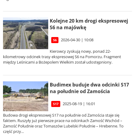
Kolejne 20 km drogi ekspresowej
S6 na majówkę
2026-04-30 | 10:08
S6
Kierowcy zyskują nowy, ponad 22-
kilometrowy odcinek trasy ekspresowej S6 na Pomorzu. Fragment
między Leśnicami a Bożepolem Wielkim został udostępniony.
Budimex buduje dwa odcinki S17
na południe od Zamościa
2025-08-19 | 16:01
S17
Budowa drogi ekspresowej S17 na południe od Zamościa staje się
faktem. Ruszyły już pierwsze prace na odcinkach Zamość Wschód –
Zamość Południe oraz Tomaszów Lubelski Południe – Hrebenne. To
część przy...