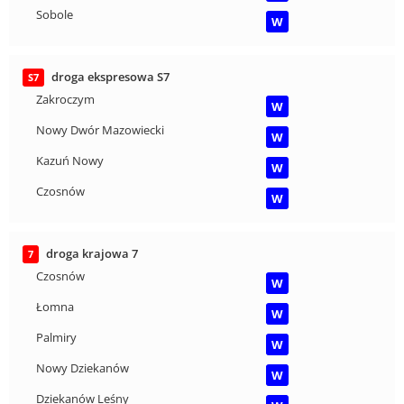
Sobole
W
droga ekspresowa S7
S7
Zakroczym
W
Nowy Dwór Mazowiecki
W
Kazuń Nowy
W
Czosnów
W
droga krajowa 7
7
Czosnów
W
Łomna
W
Palmiry
W
Nowy Dziekanów
W
Dziekanów Leśny