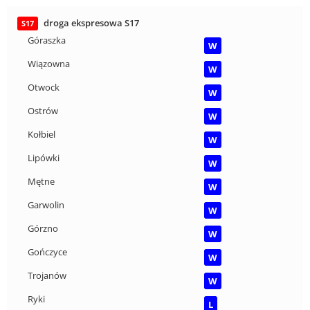
droga ekspresowa S17
S17
Góraszka
W
Wiązowna
W
Otwock
W
Ostrów
W
Kołbiel
W
Lipówki
W
Mętne
W
Garwolin
W
Górzno
W
Gończyce
W
Trojanów
W
Ryki
L