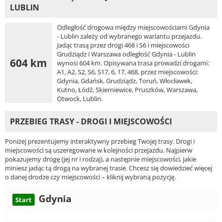
LUBLIN
Odległość drogowa między miejscowościami Gdynia
- Lublin zależy od wybranego wariantu przejazdu.
Jadąc trasą przez drogi 468 i S6 i miejscowości
Grudziądz i Warszawa odległość Gdynia - Lublin
604 km
wynosi 604 km. Opisywana trasa prowadzi drogami:
A1, A2, S2, S6, S17, 6, 17, 468, przez miejscowości:
Gdynia, Gdańsk, Grudziądz, Toruń, Włocławek,
Kutno, Łódź, Skierniewice, Pruszków, Warszawa,
Otwock, Lublin.
PRZEBIEG TRASY - DROGI I MIEJSCOWOŚCI
Poniżej prezentujemy interaktywny przebieg Twojej trasy. Drogi i
miejscowości są uszeregowane w kolejności przejazdu. Najpierw
pokazujemy drogę (jej nr i rodzaj), a następnie miejscowości, jakie
miniesz jadąc tą drogą na wybranej trasie. Chcesz się dowiedzieć więcej
o danej drodze czy miejscowości – kliknij wybraną pozycję.
Gdynia
Start