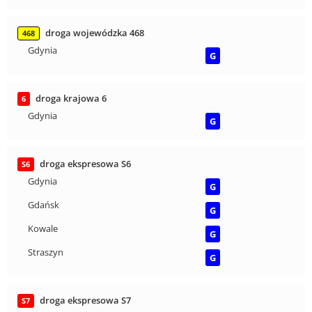
droga wojewódzka 468
468
Gdynia
G
droga krajowa 6
6
Gdynia
G
droga ekspresowa S6
S6
Gdynia
G
Gdańsk
G
Kowale
G
Straszyn
G
droga ekspresowa S7
S7