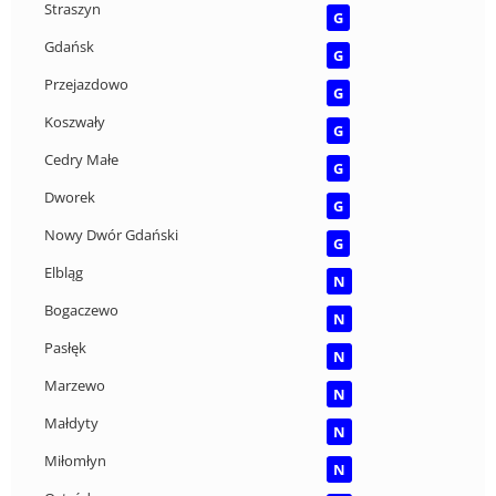
Straszyn
G
Gdańsk
G
Przejazdowo
G
Koszwały
G
Cedry Małe
G
Dworek
G
Nowy Dwór Gdański
G
Elbląg
N
Bogaczewo
N
Pasłęk
N
Marzewo
N
Małdyty
N
Miłomłyn
N