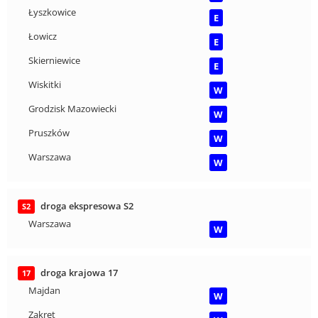
Łyszkowice
E
Łowicz
E
Skierniewice
E
Wiskitki
W
Grodzisk Mazowiecki
W
Pruszków
W
Warszawa
W
droga ekspresowa S2
S2
Warszawa
W
droga krajowa 17
17
Majdan
W
Zakręt