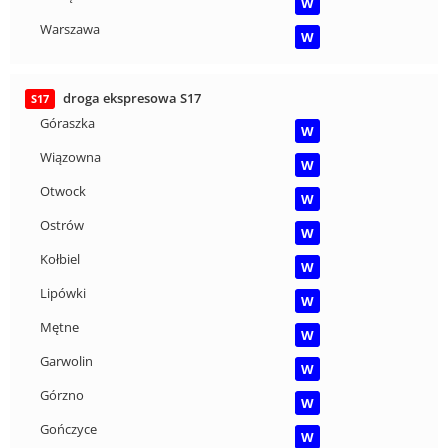
W
Warszawa
W
droga ekspresowa S17
S17
Góraszka
W
Wiązowna
W
Otwock
W
Ostrów
W
Kołbiel
W
Lipówki
W
Mętne
W
Garwolin
W
Górzno
W
Gończyce
W