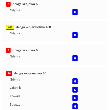
droga krajowa 6
6
Gdynia
G
droga wojewódzka 468
468
Gdynia
G
droga krajowa 6
6
Gdynia
G
droga ekspresowa S6
S6
Gdynia
G
Gdańsk
G
Kowale
G
Straszyn
G