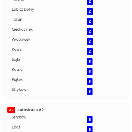
C
Lubicz Dolny
C
Toruń
C
Ciechocinek
C
Włocławek
C
Kowal
C
Sójki
E
Kutno
E
Piątek
E
Stryków
E
autostrada A2
A2
Stryków
E
Łódź
E