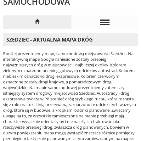
SAMOCHODOWA
SZEDZIEC - AKTUALNA MAPA DRÓG
Poniżej prezentujemy mapę samochodową miejscowości Szedziec. Na
interaktywną mapę Google naniesione zostały przebiegi
najważniejszych dróg w miejscowości i najbliższej okolicy. Kolorem
zielonym oznaczono przebieg gotowych odcinków autostrad. Kolorem
niebieskim oznaczono drogi ekspresowe. Kolorem czerwonym
oznaczone zostały drogi krajowe, a pomarańczowym drogi
wojewódzkie. Na mapie samochodowej prezentujemy zatem cały
istniejący system drogowy miejscowości Szedziec. Autostrady i drogi
ekspresowe tworzą w Polsce sieć dróg szybkiego ruchu, która rozrasta
się z roku na rok. Linią przerywaną zaznaczono te odcinki tych ważnych
dróg, które są w budowie, a kropkami odcinki planowane. Zwracamy
uwagę na to, że wszystkie zamieszczone na mapie przebiegi mają
charakter wyłącznie orientacyjny i nie należy ich traktować jako
rzeczywiste przebiegi dróg, zwłaszcza dróg planowanych, bowiem w
dużym powiększeniu mapy mogą wystąpić znaczące różnice pomiędzy
przebiegiem faktycznie planowanym, a tym zamieszczonym na mapie.