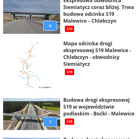
Ekspresowa obwodnica
Siemiatycz coraz bliżej. Trwa
budowa odcinka S19
Malewice – Chlebczyn
6
S19
Mapa odcinka drogi
ekspresowej S19 Malewice -
Chlebczyn - obwodnicy
Siemiatycz
S19
Budowa drogi ekspresowej
S19 w województwie
podlaskim - Boćki - Malewice
7
S19