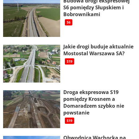
Budowa drogi ekspresowej
S6 pomiędzy Słupskiem i
Bobrownikami
S6
Jakie drogi buduje aktualnie
Mostostal Warszawa SA?
S19
Droga ekspresowa S19
pomiędzy Krosnem a
Domaradzem szybko nie
powstanie
S19
Obwodnica Wąchocka na