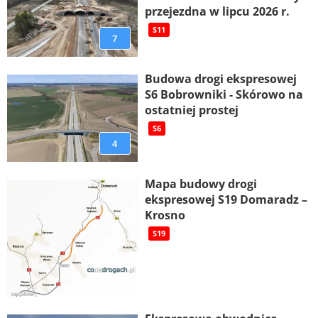
przejezdna w lipcu 2026 r.
S11
7
Budowa drogi ekspresowej
S6 Bobrowniki - Skórowo na
ostatniej prostej
S6
4
Mapa budowy drogi
ekspresowej S19 Domaradz –
Krosno
S19