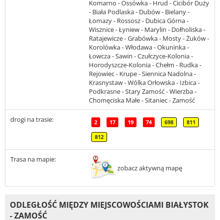
Komarno - Ossówka - Hrud - Cicibór Duży
- Biała Podlaska - Dubów - Bielany -
Łomazy - Rossosz - Dubica Górna -
Wisznice - Łyniew - Marylin - Dołholiska -
Ratajewicze - Grabówka - Mosty - Żuków -
Korolówka - Włodawa - Okuninka -
Łowcza - Sawin - Czułczyce-Kolonia -
Horodyszcze-Kolonia - Chełm - Rudka -
Rejowiec - Krupe - Siennica Nadolna -
Krasnystaw - Wólka Orłowska - Izbica -
Podkrasne - Stary Zamość - Wierzba -
Chomęciska Małe - Sitaniec - Zamość
drogi na trasie:
2
17
19
74
698
811
812
Trasa na mapie:
zobacz aktywną mapę
ODLEGŁOŚĆ MIĘDZY MIEJSCOWOŚCIAMI BIAŁYSTOK
- ZAMOŚĆ