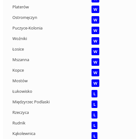
Platerów
W
Ostromęczyn
W
Puczyce-Kolonia
W
Woźniki
W
Łosice
W
Mszanna
W
Kopce
W
Mostów
W
Łukowisko
L
Międzyrzec Podlaski
L
Rzeczyca
L
Rudnik
L
Kąkolewnica
L