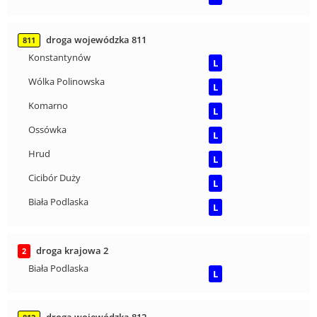
droga wojewódzka 811
811
Konstantynów
L
Wólka Polinowska
L
Komarno
L
Ossówka
L
Hrud
L
Cicibór Duży
L
Biała Podlaska
L
droga krajowa 2
2
Biała Podlaska
L