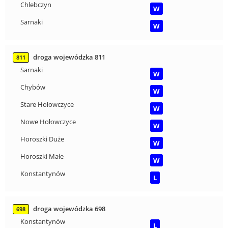
Chlebczyn
W
Sarnaki
W
droga wojewódzka 811
811
Sarnaki
W
Chybów
W
Stare Hołowczyce
W
Nowe Hołowczyce
W
Horoszki Duże
W
Horoszki Małe
W
Konstantynów
L
droga wojewódzka 698
698
Konstantynów
L