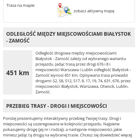
Trasa na mapie:
zobacz aktywną mapę
ODLEGŁOŚĆ MIĘDZY MIEJSCOWOŚCIAMI BIAŁYSTOK
- ZAMOŚĆ
Odległość drogowa między miejscowościami
Białystok - Zamość zależy od wybranego wariantu
przejazdu. Jadąc trasą przez drogi 676 i 8 i
miejscowości Warszawa i Lublin odległość Białystok -
451 km
Zamość wynosi 451 km. Opisywana trasa prowadzi
drogami: S2, S8, S12, S17, 8, 17, 19, 74, 631, 676, przez
miejscowości: Białystok, Warszawa, Otwock, Lublin,
Zamość.
PRZEBIEG TRASY - DROGI I MIEJSCOWOŚCI
Poniżej prezentujemy interaktywny przebieg Twojej trasy. Drogi i
miejscowości są uszeregowane w kolejności przejazdu. Najpierw
pokazujemy drogę (jej nr i rodzaj), a następnie miejscowości, jakie
miniesz jadąc tą drogą na wybranej trasie. Chcesz się dowiedzieć więcej