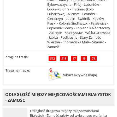
Bykowszczyzna - Firlej - Lubartów -
Łucka-Kolonia - Trzciniec (koło
Lubartowa) - Niemce - Leonów -
Ciecierzyn - Lublin - Świdnik - Kębłów -
Piaski - Kolonia Siedliszczki - Fajsławice -
Łopiennik Górny - Łopiennik Nadrzeczny
- Zakręcie - Krasnystaw - Wólka Orłowska
- Izbica - Podkrasne - Stary Zamość -
Wierzba - Chomęciska Małe - Sitaniec -
Zamość
drogi na trasie:
S12
S19
17
19
74
Trasa na mapie:
zobacz aktywną mapę
ODLEGŁOŚĆ MIĘDZY MIEJSCOWOŚCIAMI BIAŁYSTOK
- ZAMOŚĆ
Odległość drogowa między miejscowościami
Białystok - Zamość zależy od wybranego wariantu