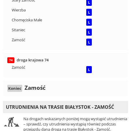
Stary Zamość
L
Wierzba
L
Chomęciska Małe
L
Sitaniec
L
Zamość
L
droga krajowa 74
74
Zamość
L
Zamość
Koniec
UTRUDNIENIA NA TRASIE BIAŁYSTOK - ZAMOŚĆ
Na drogach wskazanych poniżej mogą wystąpić utrudnienia
– sprawdź, czy utrudnienia wystąpią również podczas
przejazdu daną drogą na trasie Białystok - Zamość.