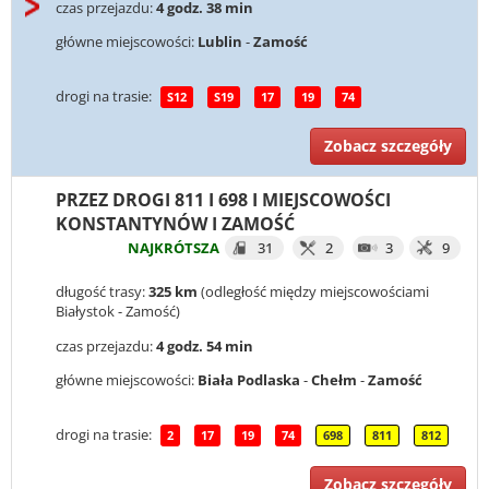
czas przejazdu:
4 godz. 38 min
główne miejscowości:
Lublin
-
Zamość
drogi na trasie:
S12
S19
17
19
74
Zobacz szczegóły
PRZEZ DROGI 811 I 698 I MIEJSCOWOŚCI
KONSTANTYNÓW I ZAMOŚĆ
NAJKRÓTSZA
31
2
3
9
długość trasy:
325 km
(odległość między miejscowościami
Białystok - Zamość)
czas przejazdu:
4 godz. 54 min
główne miejscowości:
Biała Podlaska
-
Chełm
-
Zamość
drogi na trasie:
2
17
19
74
698
811
812
Zobacz szczegóły