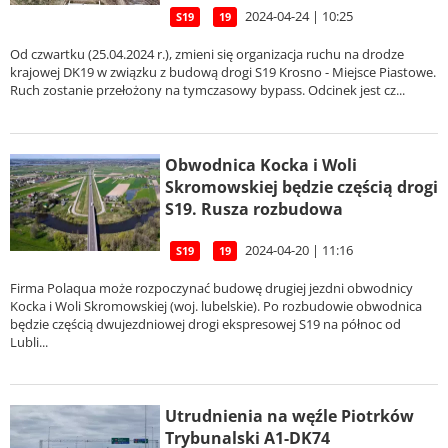
2024-04-24 | 10:25
S19
19
Od czwartku (25.04.2024 r.), zmieni się organizacja ruchu na drodze
krajowej DK19 w związku z budową drogi S19 Krosno - Miejsce Piastowe.
Ruch zostanie przełożony na tymczasowy bypass. Odcinek jest cz...
Obwodnica Kocka i Woli
Skromowskiej będzie częścią drogi
S19. Rusza rozbudowa
2024-04-20 | 11:16
S19
19
Firma Polaqua może rozpoczynać budowę drugiej jezdni obwodnicy
Kocka i Woli Skromowskiej (woj. lubelskie). Po rozbudowie obwodnica
będzie częścią dwujezdniowej drogi ekspresowej S19 na północ od
Lubli...
Utrudnienia na węźle Piotrków
Trybunalski A1-DK74