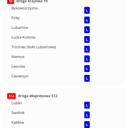
droga krajowa 19
19
Bykowszczyzna
L
Firlej
L
Lubartów
L
Łucka-Kolonia
L
Trzciniec (koło Lubartowa)
L
Niemce
L
Leonów
L
Ciecierzyn
L
droga ekspresowa S12
S12
Lublin
L
Świdnik
L
Kębłów
L