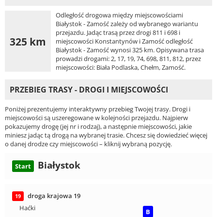
Odległość drogowa między miejscowościami
Białystok - Zamość zależy od wybranego wariantu
przejazdu. Jadąc trasą przez drogi 811 i 698 i
325 km
miejscowości Konstantynów i Zamość odległość
Białystok - Zamość wynosi 325 km. Opisywana trasa
prowadzi drogami: 2, 17, 19, 74, 698, 811, 812, przez
miejscowości: Biała Podlaska, Chełm, Zamość.
PRZEBIEG TRASY - DROGI I MIEJSCOWOŚCI
Poniżej prezentujemy interaktywny przebieg Twojej trasy. Drogi i
miejscowości są uszeregowane w kolejności przejazdu. Najpierw
pokazujemy drogę (jej nr i rodzaj), a następnie miejscowości, jakie
miniesz jadąc tą drogą na wybranej trasie. Chcesz się dowiedzieć więcej
o danej drodze czy miejscowości – kliknij wybraną pozycję.
Białystok
Start
droga krajowa 19
19
Haćki
B