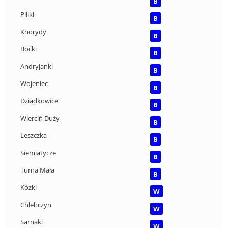
B
Piliki
B
Knorydy
B
Boćki
B
Andryjanki
B
Wojeniec
B
Dziadkowice
B
Wierciń Duży
B
Leszczka
B
Siemiatycze
B
Turna Mała
B
Kózki
W
Chlebczyn
W
Sarnaki
W