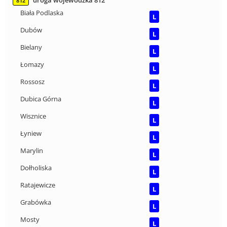
droga wojewódzka 812
812
Biała Podlaska
L
Dubów
L
Bielany
L
Łomazy
L
Rossosz
L
Dubica Górna
L
Wisznice
L
Łyniew
L
Marylin
L
Dołholiska
L
Ratajewicze
L
Grabówka
L
Mosty
L