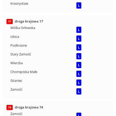
Krasnystaw
L
droga krajowa 17
17
Wólka Orłowska
L
Izbica
L
Podkrasne
L
Stary Zamość
L
Wierzba
L
Chomęciska Małe
L
Sitaniec
L
Zamość
L
droga krajowa 74
74
Zamość
L