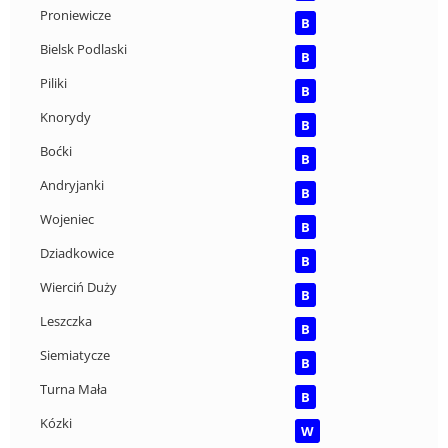
Proniewicze
B
Bielsk Podlaski
B
Piliki
B
Knorydy
B
Boćki
B
Andryjanki
B
Wojeniec
B
Dziadkowice
B
Wierciń Duży
B
Leszczka
B
Siemiatycze
B
Turna Mała
B
Kózki
W