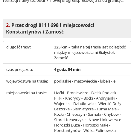
realizacji trafiły też odcinki nowej drogi ekspresowej S12 od granicy...
2.
Przez drogi 811 i 698 i miejscowości
Konstantynów i Zamość
długość trasy:
325 km
– taka na tej trasie jest odległość
między miejscowościami Białystok -
Zamość
czas przejazdu:
4 godz. 54 min
województwa na trasie:
podlaskie - mazowieckie - lubelskie
miejscowości na trasie:
Haćki - Proniewicze - Bielsk Podlaski -
Piliki - Knorydy - Boćki - Andryjanki -
Wojeniec - Dziadkowice - Wierciń Duży -
Leszczka - Siemiatycze - Turna Mała -
Kózki - Chlebczyn - Sarnaki - Chybów -
Stare Hołowczyce - Nowe Hołowczyce -
Horoszki Duże - Horoszki Małe -
Konstantynów - Wólka Polinowska -