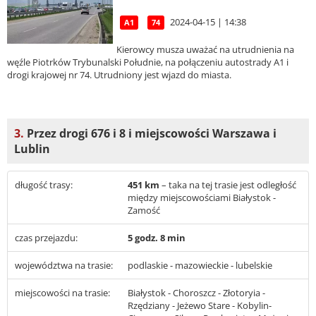
2024-04-15 | 14:38
A1
74
Kierowcy musza uważać na utrudnienia na
węźle Piotrków Trybunalski Południe, na połączeniu autostrady A1 i
drogi krajowej nr 74. Utrudniony jest wjazd do miasta.
3.
Przez drogi 676 i 8 i miejscowości Warszawa i
Lublin
długość trasy:
451 km
– taka na tej trasie jest odległość
między miejscowościami Białystok -
Zamość
czas przejazdu:
5 godz. 8 min
województwa na trasie:
podlaskie - mazowieckie - lubelskie
miejscowości na trasie:
Białystok - Choroszcz - Złotoryia -
Rzędziany - Jeżewo Stare - Kobylin-