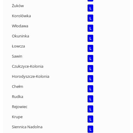
Żuków
L
Korolówka
L
Włodawa
L
Okuninka
L
Łowcza
L
Sawin
L
Czułczyce-Kolonia
L
Horodyszcze-Kolonia
L
Chełm
L
Rudka
L
Rejowiec
L
Krupe
L
Siennica Nadolna
L