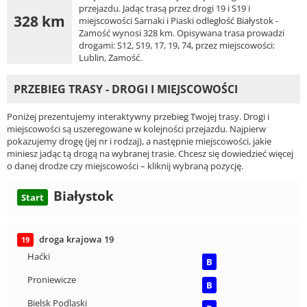
przejazdu. Jadąc trasą przez drogi 19 i S19 i
328 km
miejscowości Sarnaki i Piaski odległość Białystok -
Zamość wynosi 328 km. Opisywana trasa prowadzi
drogami: S12, S19, 17, 19, 74, przez miejscowości:
Lublin, Zamość.
PRZEBIEG TRASY - DROGI I MIEJSCOWOŚCI
Poniżej prezentujemy interaktywny przebieg Twojej trasy. Drogi i
miejscowości są uszeregowane w kolejności przejazdu. Najpierw
pokazujemy drogę (jej nr i rodzaj), a następnie miejscowości, jakie
miniesz jadąc tą drogą na wybranej trasie. Chcesz się dowiedzieć więcej
o danej drodze czy miejscowości – kliknij wybraną pozycję.
Białystok
Start
droga krajowa 19
19
Haćki
B
Proniewicze
B
Bielsk Podlaski