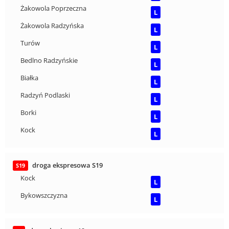
Żakowola Poprzeczna
L
Żakowola Radzyńska
L
Turów
L
Bedlno Radzyńskie
L
Białka
L
Radzyń Podlaski
L
Borki
L
Kock
L
droga ekspresowa S19
S19
Kock
L
Bykowszczyzna
L