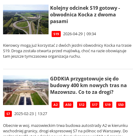
Kolejny odcinek S19 gotowy -
obwodnica Kocka z dwoma
pasami
2026-04-29 | 09:34
S19
Kierowcy mogą już korzystać z dwóch jezdni obwodnicy Kocka na trasie
S19. Droga została otwarta przed majówką, choć na razie obowiązuje
tam jeszcze tymczasowa organizacja ruchu.
GDDKIA przygotowuje się do
budowy 400 km nowych tras na
Mazowszu. Co to za drogi?
A2
A50
S12
S17
S19
S50
2025-02-23 | 13:27
S7
Obecnie w woj. mazowieckim trwa budowa autostrady A2 w kierunku
wschodniej granicy, drogi ekspresowej S7 na północ od Warszawy. Do