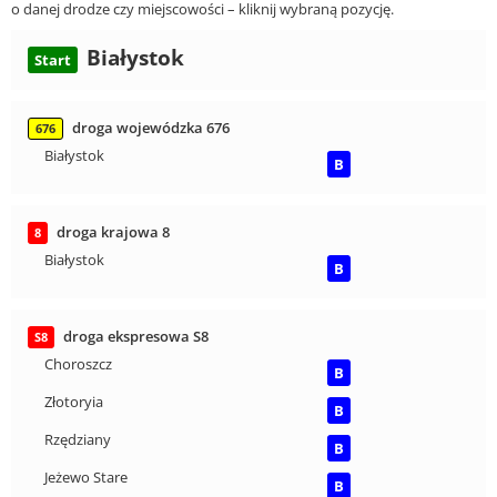
o danej drodze czy miejscowości – kliknij wybraną pozycję.
Białystok
Start
droga wojewódzka 676
676
Białystok
B
droga krajowa 8
8
Białystok
B
droga ekspresowa S8
S8
Choroszcz
B
Złotoryia
B
Rzędziany
B
Jeżewo Stare
B