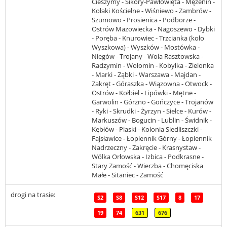
Cieszymy - Sikory-Pawłowięta - Mężenin -
Kołaki Kościelne - Wiśniewo - Zambrów -
Szumowo - Prosienica - Podborze -
Ostrów Mazowiecka - Nagoszewo - Dybki
- Poręba - Knurowiec - Trzcianka (koło
Wyszkowa) - Wyszków - Mostówka -
Niegów - Trojany - Wola Rasztowska -
Radzymin - Wołomin - Kobyłka - Zielonka
- Marki - Ząbki - Warszawa - Majdan -
Zakręt - Góraszka - Wiązowna - Otwock -
Ostrów - Kołbiel - Lipówki - Mętne -
Garwolin - Górzno - Gończyce - Trojanów
- Ryki - Skrudki - Żyrzyn - Sielce - Kurów -
Markuszów - Bogucin - Lublin - Świdnik -
Kębłów - Piaski - Kolonia Siedliszczki -
Fajsławice - Łopiennik Górny - Łopiennik
Nadrzeczny - Zakręcie - Krasnystaw -
Wólka Orłowska - Izbica - Podkrasne -
Stary Zamość - Wierzba - Chomęciska
Małe - Sitaniec - Zamość
drogi na trasie:
S2
S8
S12
S17
8
17
19
74
631
676