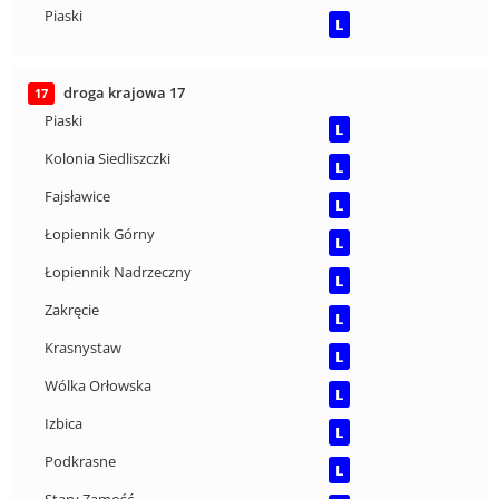
Piaski
L
droga krajowa 17
17
Piaski
L
Kolonia Siedliszczki
L
Fajsławice
L
Łopiennik Górny
L
Łopiennik Nadrzeczny
L
Zakręcie
L
Krasnystaw
L
Wólka Orłowska
L
Izbica
L
Podkrasne
L