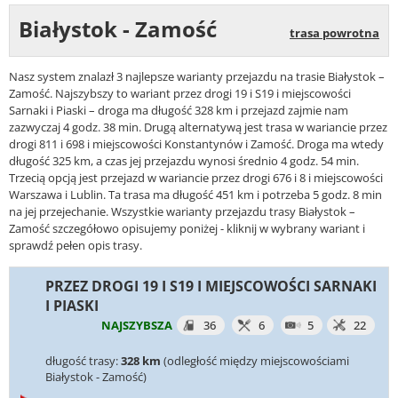
Białystok - Zamość
trasa powrotna
Nasz system znalazł 3 najlepsze warianty przejazdu na trasie Białystok –
Zamość. Najszybszy to wariant przez drogi 19 i S19 i miejscowości
Sarnaki i Piaski – droga ma długość 328 km i przejazd zajmie nam
zazwyczaj 4 godz. 38 min. Drugą alternatywą jest trasa w wariancie przez
drogi 811 i 698 i miejscowości Konstantynów i Zamość. Droga ma wtedy
długość 325 km, a czas jej przejazdu wynosi średnio 4 godz. 54 min.
Trzecią opcją jest przejazd w wariancie przez drogi 676 i 8 i miejscowości
Warszawa i Lublin. Ta trasa ma długość 451 km i potrzeba 5 godz. 8 min
na jej przejechanie. Wszystkie warianty przejazdu trasy Białystok –
Zamość szczegółowo opisujemy poniżej - kliknij w wybrany wariant i
sprawdź pełen opis trasy.
PRZEZ DROGI 19 I S19 I MIEJSCOWOŚCI SARNAKI
I PIASKI
NAJSZYBSZA
36
6
5
22
długość trasy:
328 km
(odległość między miejscowościami
Białystok - Zamość)