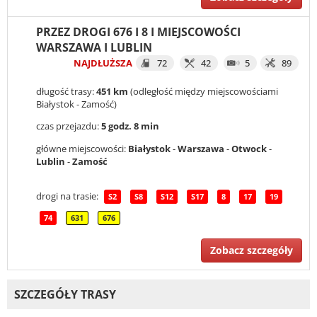
PRZEZ DROGI 676 I 8 I MIEJSCOWOŚCI
WARSZAWA I LUBLIN
NAJDŁUŻSZA
72
42
5
89
długość trasy:
451 km
(odległość między miejscowościami
Białystok - Zamość)
czas przejazdu:
5 godz. 8 min
główne miejscowości:
Białystok
-
Warszawa
-
Otwock
-
Lublin
-
Zamość
drogi na trasie:
S2
S8
S12
S17
8
17
19
74
631
676
Zobacz szczegóły
SZCZEGÓŁY TRASY