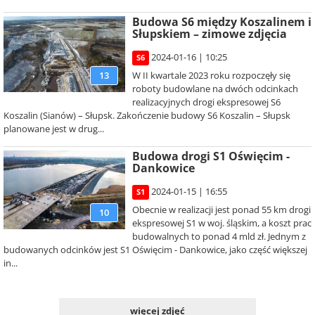
Budowa S6 między Koszalinem i
Słupskiem – zimowe zdjęcia
2024-01-16 | 10:25
S6
W II kwartale 2023 roku rozpoczęły się
13
roboty budowlane na dwóch odcinkach
realizacyjnych drogi ekspresowej S6
Koszalin (Sianów) – Słupsk. Zakończenie budowy S6 Koszalin – Słupsk
planowane jest w drug...
Budowa drogi S1 Oświęcim -
Dankowice
2024-01-15 | 16:55
S1
Obecnie w realizacji jest ponad 55 km drogi
10
ekspresowej S1 w woj. śląskim, a koszt prac
budowalnych to ponad 4 mld zł. Jednym z
budowanych odcinków jest S1 Oświęcim - Dankowice, jako część większej
in...
więcej zdjęć