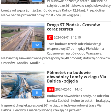
W budowie pozostaje ostatni odcinek na
całej drodze S61. Mowa o części obwodnicy
Łomży od węzła Łomża Zachód do węzła Kolno (12,9 km). Przez dolinę
Narwi będzie prowadził nowy most - oto jak wygląda j...
Droga S7 Płońsk - Czosnów
coraz szersza
2024-03-01 | 12:10
S7
Trwa budowa trzech odcinków drogi
12
ekspresowej S7 pomiędzy Płońskiem a
Czosnowem na północ od Warszawy.
Najbardziej zaawansowane prace (powyżej 40 procent) dotyczą odcinków
Czosnów - Modlin i Modlin - ...
Półmetek na budowie
obwodnicy Łomży w ciągu Via
Baltica - zdjęcia
2024-02-10 | 14:46
S61
5
Budowana obwodnica Łomży, na odcinku
Łomża Zachód - Kolno to ostatni brakujący
fragment drogi ekspresowej S61 w ciągu międzynarodowej trasy Via
Baltica. Kierowcy z niecierpliwością czekają na przejezd...