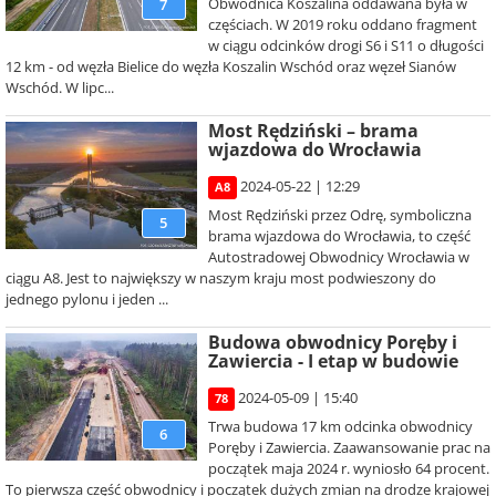
Obwodnica Koszalina oddawana była w
7
częściach. W 2019 roku oddano fragment
w ciągu odcinków drogi S6 i S11 o długości
12 km - od węzła Bielice do węzła Koszalin Wschód oraz węzeł Sianów
Wschód. W lipc...
Most Rędziński – brama
wjazdowa do Wrocławia
2024-05-22 | 12:29
A8
Most Rędziński przez Odrę, symboliczna
5
brama wjazdowa do Wrocławia, to część
Autostradowej Obwodnicy Wrocławia w
ciągu A8. Jest to największy w naszym kraju most podwieszony do
jednego pylonu i jeden ...
Budowa obwodnicy Poręby i
Zawiercia - I etap w budowie
2024-05-09 | 15:40
78
Trwa budowa 17 km odcinka obwodnicy
6
Poręby i Zawiercia. Zaawansowanie prac na
początek maja 2024 r. wyniosło 64 procent.
To pierwsza część obwodnicy i początek dużych zmian na drodze krajowej