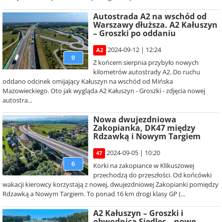
Autostrada A2 na wschód od
Warszawy dłuższa. A2 Kałuszyn
– Groszki po oddaniu
2024-09-12 | 12:24
A2
9
Z końcem sierpnia przybyło nowych
kilometrów autostrady A2. Do ruchu
oddano odcinek omijający Kałuszyn na wschód od Mińska
Mazowieckiego. Oto jak wygląda A2 Kałuszyn - Groszki - zdjęcia nowej
autostra...
Nowa dwujezdniowa
Zakopianka, DK47 między
Rdzawką i Nowym Targiem
2024-09-05 | 10:20
47
6
Korki na zakopiance w Klikuszowej
przechodzą do przeszłości. Od końcówki
wakacji kierowcy korzystają z nowej, dwujezdniowej Zakopianki pomiędzy
Rdzawką a Nowym Targiem. To ponad 16 km drogi klasy GP (...
A2 Kałuszyn – Groszki i
obwodnica Siedlec – nowe