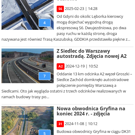
2025-02-23 | 14:28
S6
Od Gdyni do okolic Lęborka kierowcy
mogą dojechać wygodną drogą
4
ekspresową S6. Dwujezdniowa, po dwa
pasy ruchu w każdą stronę, droga
nazywana jest również Trasą Kaszubską. GDDKIA przedstawiła piękne z...
Z Siedlec do Warszawy
autostradą. Zdjęcia nowej A2
2024-12-19 | 10:52
A2
Oddanie 13 km odcinka A2 węzeł Groszki –
7
Siedlce Zachód domknęło autostradowe
połączenie pomiędzy Warszawą a
Siedlcami. Oto jak wygląda ostatni z trzech odcinków realizowanych w
ramach budowy trasy po...
Nowa obwodnica Gryfina na
koniec 2024 r. - zdjęcia
2024-11-08 | 10:12
31
Budowa obwodnicy Gryfina w ciągu DK31
5