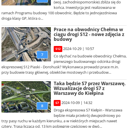
(woj. zachodniopomorskie) zbliża się do
końca. Inwestycja jest realizowana w
ramach Programu budowy 100 obwodnic. Będzie to jednojezdniowa
droga klasy GP, która o...
Prace na obwodnicy Chełma w
ciągu drogi S12 - nowe zdjęcia z
budowy
2024-10-29 | 10:57
S12
7
Co słychać na budowie obwodnicy Chełma,
pierwszego budowanego odcinka drogi
ekspresowej S12 Piaski - Dorohusk? Wykonawca prowadzi prace m.in.
przy budowie trasy głównej, obiektów mostowych i przebudow...
Taka będzie S7 przez Warszawę.
Wizualizacje drogi S7 z
Warszawy do Kiełpina
2024-10-09 | 14:32
S7
8
Droga ekspresowa S7 Kiełpin - Warszawa
będzie miała przekrój dwujezdniowy po
trzy pasy ruchu w każdym kierunku, a w niektórych miejscach nawet
cztery. Trasa licząca od. 13 km pobiegnie częściowo w dwó...