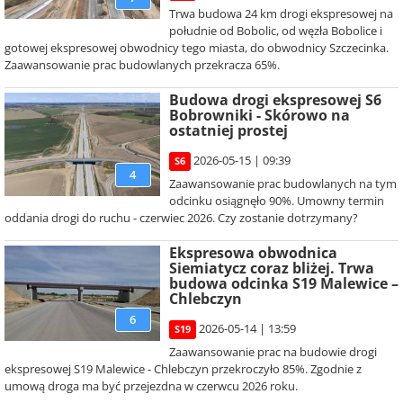
Trwa budowa 24 km drogi ekspresowej na
południe od Bobolic, od węzła Bobolice i
gotowej ekspresowej obwodnicy tego miasta, do obwodnicy Szczecinka.
Zaawansowanie prac budowlanych przekracza 65%.
Budowa drogi ekspresowej S6
Bobrowniki - Skórowo na
ostatniej prostej
2026-05-15 | 09:39
S6
4
Zaawansowanie prac budowlanych na tym
odcinku osiągnęło 90%. Umowny termin
oddania drogi do ruchu - czerwiec 2026. Czy zostanie dotrzymany?
Ekspresowa obwodnica
Siemiatycz coraz bliżej. Trwa
budowa odcinka S19 Malewice –
Chlebczyn
6
2026-05-14 | 13:59
S19
Zaawansowanie prac na budowie drogi
ekspresowej S19 Malewice - Chlebczyn przekroczyło 85%. Zgodnie z
umową droga ma być przejezdna w czerwcu 2026 roku.