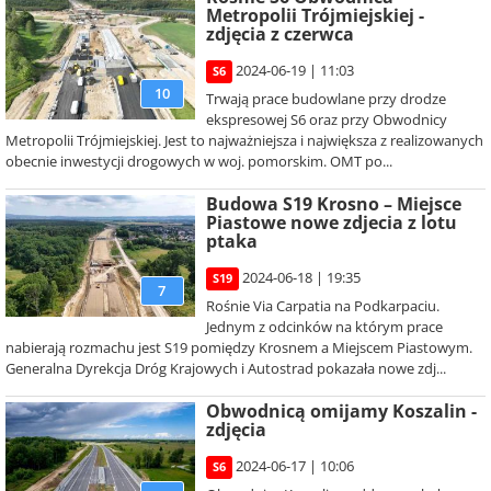
Metropolii Trójmiejskiej -
zdjęcia z czerwca
2024-06-19 | 11:03
S6
10
Trwają prace budowlane przy drodze
ekspresowej S6 oraz przy Obwodnicy
Metropolii Trójmiejskiej. Jest to najważniejsza i największa z realizowanych
obecnie inwestycji drogowych w woj. pomorskim. OMT po...
Budowa S19 Krosno – Miejsce
Piastowe nowe zdjecia z lotu
ptaka
2024-06-18 | 19:35
S19
7
Rośnie Via Carpatia na Podkarpaciu.
Jednym z odcinków na którym prace
nabierają rozmachu jest S19 pomiędzy Krosnem a Miejscem Piastowym.
Generalna Dyrekcja Dróg Krajowych i Autostrad pokazała nowe zdj...
Obwodnicą omijamy Koszalin -
zdjęcia
2024-06-17 | 10:06
S6