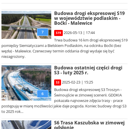
Budowa drogi ekspresowej S19
w województwie podlaskim -
Boćki - Malewice
7
2026-05-13 | 17:44
S19
Trwa budowa 16 km drogi ekspresowej S19
pomiędzy Siemiatyczami a Bielskiem Podlaskim, na odcinku Boćki (bez
węzła) - Malewice. Czerwcowy termin oddania drogi wydaje się być
niezagrożony.
Budowa ostatniej części drogi
S3 - luty 2025 r.
2025-02-23 | 15:25
S3
Budowa drogi ekspresowej S3 Troszyn -
6
Świnoujście w zimowej scenerii. GDDKIA
pokazała najnowsze zdjęcia trasy - prace
postępują w miarę możliwości jakie daje pogoda. Koniec budowy drogi S3
to 2025 rok...
S6 Trasa Kaszubska w zimowej
odsłonie