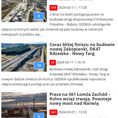
2024-03-11 | 17:28
S19
Z dnia na dzień postępują prace na
6
budowie drogi ekspresowej S19 Rzeszów
Południe – Babica. GDDKIA udostępniła
zdjęcia na których widać jak zmieniał się plac budowy w ostatnich
miesiącach w pobliżu wę...
Coraz bliżej finiszu na budowie
nowej Zakopianki, DK47
Rdzawka - Nowy Targ
2024-03-11 | 16:19
47
10
Budowa nowej Zakopianki, czyli drogi
krajowej DK47 Rdzawka - Nowy Targ w
nowym śladzie zmierza do końca. GDDKiA opublikowała najnowsze
zdjęcia pokazujące postęp prac po przerwie zimowej.
Prace na S61 Łomża Zachód –
Kolno wciąż trwają. Powstaje
nowy most nad Narwią
2024-03-01 | 13:33
S61
5