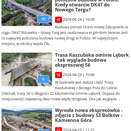
Kiedy otwarcie DK47 do
Nowego Targu?
10
2024-04-24 | 16:38
47
Budowa ponad 16 km nowej Zakopianki w
ciągu DK47 Rdzawka – Nowy Targ jest realizowana w górskim terenie. Jest
to najwyżej położona budowa nowej drogi w Polsce. W najwyższym
miejscu, w okolicy węzła Ob...
Trasa Kaszubska ominie Lębork
- tak wygląda budowa
ekspresowej S6
2024-04-23 | 10:49
S6
6
W budowie jest dalsza część Trasy
Kaszubskiej z Bożego Pola do Leśnic.
Odcinek trasy S6 o długości 22 kilometrów ominie Lębork. Dojazd do
miejscowości zapewnią dwa nowe węzły drogowe. Oto jak wygląda ...
Wyrosła nowa ekspresówka -
zdjęcia z budowy S3 Bolków -
Kamienna Góra
2024-04-19 | 11:37
S3