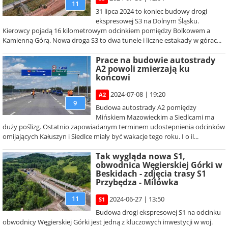
11
31 lipca 2024 to koniec budowy drogi
ekspresowej S3 na Dolnym Śląsku.
Kierowcy pojadą 16 kilometrowym odcinkiem pomiędzy Bolkowem a
Kamienną Górą. Nowa droga S3 to dwa tunele i liczne estakady w górac...
Prace na budowie autostrady
A2 powoli zmierzają ku
końcowi
2024-07-08 | 19:20
A2
9
Budowa autostrady A2 pomiędzy
Mińskiem Mazowieckim a Siedlcami ma
duży poślizg. Ostatnio zapowiadanym terminem udostepnienia odcinków
omijających Kałuszyn i Siedlce miały być wakacje tego roku. I o il...
Tak wygląda nowa S1,
obwodnica Węgierskiej Górki w
Beskidach - zdjęcia trasy S1
Przybędza - Milówka
11
2024-06-27 | 13:50
S1
Budowa drogi ekspresowej S1 na odcinku
obwodnicy Węgierskiej Górki jest jedną z kluczowych inwestycji w woj.