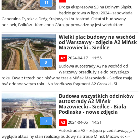
11
Droga ekspresowa S3 na Dolnym Śląsku
będzie gotowa w lipcu 2024 - zapowiada
Generalna Dyrekcja Dróg Krajowych i Autostrad. Ostatni budowany
odcinek, Bolków - Kamienna Góra, poprowadzony jest wiaduktam...
Wielki plac budowy na wschód
od Warszawy - zdjęcia A2 Mińsk
Mazowiecki - Siedlce
2024-04-17 | 11:55
A2
8
Budowa autostrady A2 na wschód od
Warszawy przedłuży się do przyszłego
roku. Dwa z trzech odcinków na trasie Mińsk Mazowiecki - Siedlce mają
być oddane w tym roku. Na środkowy fragment A2 Groszki - Si...
Budowa wszystkich odcinków
autostrady A2 Mińsk
Mazowiecki - Siedlce - Biała
Podlaska - nowe zdjęcia
7
2024-04-05 | 14:31
A2
Autostrada A2 – zdjęcia przedstawiają jak
wygląda aktualny stan realizacji budowy na trasie Mińsk Mazowiecki -