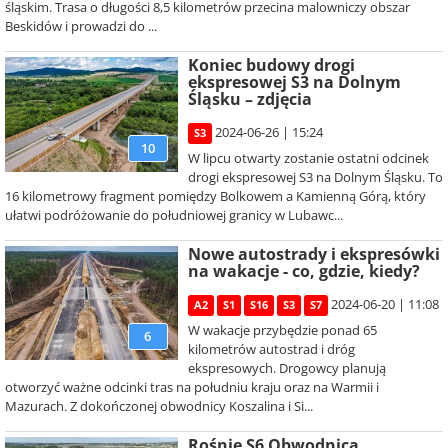
śląskim. Trasa o długości 8,5 kilometrów przecina malowniczy obszar
Beskidów i prowadzi do ...
Koniec budowy drogi
ekspresowej S3 na Dolnym
Śląsku – zdjęcia
2024-06-26 | 15:24
S3
10
W lipcu otwarty zostanie ostatni odcinek
drogi ekspresowej S3 na Dolnym Śląsku. To
16 kilometrowy fragment pomiędzy Bolkowem a Kamienną Górą, który
ułatwi podróżowanie do południowej granicy w Lubawc...
Nowe autostrady i ekspresówki
na wakacje - co, gdzie, kiedy?
2024-06-20 | 11:08
A2
S1
S16
S3
S7
W wakacje przybędzie ponad 65
6
kilometrów autostrad i dróg
ekspresowych. Drogowcy planują
otworzyć ważne odcinki tras na południu kraju oraz na Warmii i
Mazurach. Z dokończonej obwodnicy Koszalina i Si...
Rośnie S6 Obwodnica