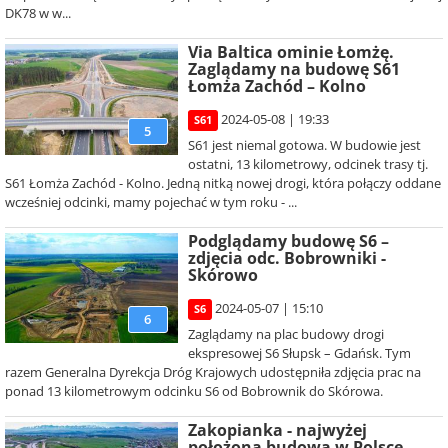
DK78 w w...
Via Baltica ominie Łomżę.
Zaglądamy na budowę S61
Łomża Zachód – Kolno
2024-05-08 | 19:33
S61
5
S61 jest niemal gotowa. W budowie jest
ostatni, 13 kilometrowy, odcinek trasy tj.
S61 Łomża Zachód - Kolno. Jedną nitką nowej drogi, która połączy oddane
wcześniej odcinki, mamy pojechać w tym roku - ...
Podglądamy budowę S6 –
zdjęcia odc. Bobrowniki -
Skórowo
2024-05-07 | 15:10
S6
6
Zaglądamy na plac budowy drogi
ekspresowej S6 Słupsk – Gdańsk. Tym
razem Generalna Dyrekcja Dróg Krajowych udostępniła zdjęcia prac na
ponad 13 kilometrowym odcinku S6 od Bobrownik do Skórowa.
Zakopianka - najwyżej
położona budowa w Polsce.