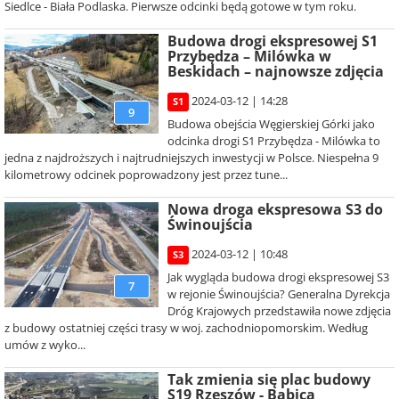
Siedlce - Biała Podlaska. Pierwsze odcinki będą gotowe w tym roku.
Budowa drogi ekspresowej S1
Przybędza – Milówka w
Beskidach – najnowsze zdjęcia
2024-03-12 | 14:28
S1
9
Budowa obejścia Węgierskiej Górki jako
odcinka drogi S1 Przybędza - Milówka to
jedna z najdroższych i najtrudniejszych inwestycji w Polsce. Niespełna 9
kilometrowy odcinek poprowadzony jest przez tune...
Nowa droga ekspresowa S3 do
Świnoujścia
2024-03-12 | 10:48
S3
Jak wygląda budowa drogi ekspresowej S3
7
w rejonie Świnoujścia? Generalna Dyrekcja
Dróg Krajowych przedstawiła nowe zdjęcia
z budowy ostatniej części trasy w woj. zachodniopomorskim. Według
umów z wyko...
Tak zmienia się plac budowy
S19 Rzeszów - Babica