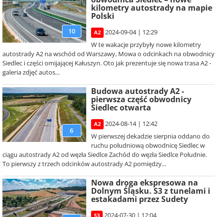
kilometry autostrady na mapie
Polski
10
2024-09-04 | 12:29
A2
W te wakacje przybyły nowe kilometry
autostrady A2 na wschód od Warszawy, Mowa o odcinkach na obwodnicy
Siedlec i części omijającej Kałuszyn. Oto jak prezentuje się nowa trasa A2 -
galeria zdjęć autos...
Budowa autostrady A2 -
pierwsza część obwodnicy
Siedlec otwarta
2024-08-14 | 12:42
A2
6
W pierwszej dekadzie sierpnia oddano do
ruchu południową obwodnicę Siedlec w
ciągu autostrady A2 od węzła Siedlce Zachód do węzła Siedlce Południe.
To pierwszy z trzech odcinków autostrady A2 pomiędzy...
Nowa droga ekspresowa na
Dolnym Śląsku. S3 z tunelami i
estakadami przez Sudety
2024-07-30 | 12:04
S3