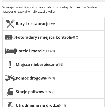
W miejscowości Łagodzin nie znaleziono żadnych obiektów. Wybierz
kategorię i szukaj w najbliższej okolicy.
Bary i restauracje
(695)
Fotoradary i miejsca kontroli
(435)
Hotele i motele
(13321)
Miejsca niebezpieczne
(16)
Pomoc drogowa
(1033)
Stacje paliwowe
(3533)
Utrudnienia na drodze
(441)