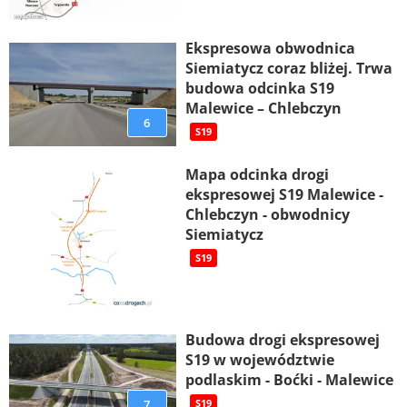
Ekspresowa obwodnica
Siemiatycz coraz bliżej. Trwa
budowa odcinka S19
Malewice – Chlebczyn
6
S19
Mapa odcinka drogi
ekspresowej S19 Malewice -
Chlebczyn - obwodnicy
Siemiatycz
S19
Budowa drogi ekspresowej
S19 w województwie
podlaskim - Boćki - Malewice
7
S19