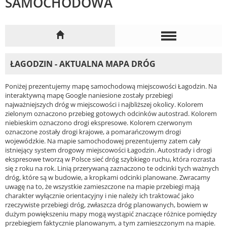
SAMOCHODOWA
ŁAGODZIN - AKTUALNA MAPA DRÓG
Poniżej prezentujemy mapę samochodową miejscowości Łagodzin. Na
interaktywną mapę Google naniesione zostały przebiegi
najważniejszych dróg w miejscowości i najbliższej okolicy. Kolorem
zielonym oznaczono przebieg gotowych odcinków autostrad. Kolorem
niebieskim oznaczono drogi ekspresowe. Kolorem czerwonym
oznaczone zostały drogi krajowe, a pomarańczowym drogi
wojewódzkie. Na mapie samochodowej prezentujemy zatem cały
istniejący system drogowy miejscowości Łagodzin. Autostrady i drogi
ekspresowe tworzą w Polsce sieć dróg szybkiego ruchu, która rozrasta
się z roku na rok. Linią przerywaną zaznaczono te odcinki tych ważnych
dróg, które są w budowie, a kropkami odcinki planowane. Zwracamy
uwagę na to, że wszystkie zamieszczone na mapie przebiegi mają
charakter wyłącznie orientacyjny i nie należy ich traktować jako
rzeczywiste przebiegi dróg, zwłaszcza dróg planowanych, bowiem w
dużym powiększeniu mapy mogą wystąpić znaczące różnice pomiędzy
przebiegiem faktycznie planowanym, a tym zamieszczonym na mapie.