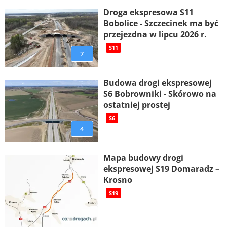
Droga ekspresowa S11
Bobolice - Szczecinek ma być
przejezdna w lipcu 2026 r.
S11
7
Budowa drogi ekspresowej
S6 Bobrowniki - Skórowo na
ostatniej prostej
S6
4
Mapa budowy drogi
ekspresowej S19 Domaradz –
Krosno
S19