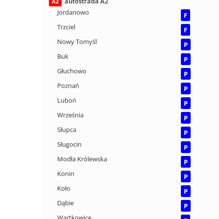
autostrada A2
A2
Jordanowo
F
Trzciel
F
Nowy Tomyśl
P
Buk
P
Głuchowo
P
Poznań
P
Luboń
P
Września
P
Słupca
P
Sługocin
P
Modła Królewska
P
Konin
P
Koło
P
Dąbie
P
Wartkowice