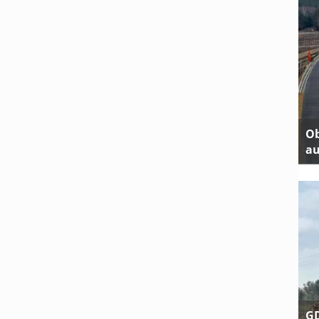
Ob
au
GD