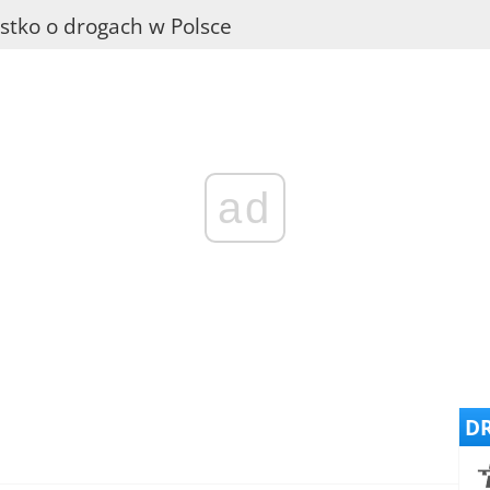
stko o drogach w Polsce
ad
DR