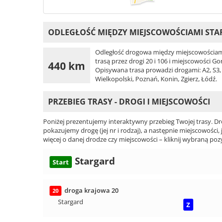
ODLEGŁOŚĆ MIĘDZY MIEJSCOWOŚCIAMI STA
Odległość drogowa między miejscowościami
trasą przez drogi 20 i 106 i miejscowości G
440 km
Opisywana trasa prowadzi drogami: A2, S3, 1
Wielkopolski, Poznań, Konin, Zgierz, Łódź.
PRZEBIEG TRASY - DROGI I MIEJSCOWOŚCI
Poniżej prezentujemy interaktywny przebieg Twojej trasy. Dr
pokazujemy drogę (jej nr i rodzaj), a następnie miejscowości, 
więcej o danej drodze czy miejscowości – kliknij wybraną pozy
Stargard
Start
droga krajowa 20
20
Stargard
Z