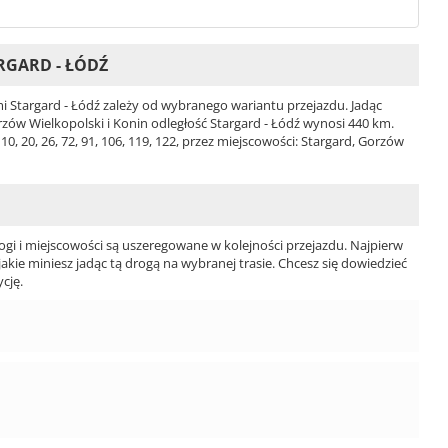
RGARD - ŁÓDŹ
 Stargard - Łódź zależy od wybranego wariantu przejazdu. Jadąc
orzów Wielkopolski i Konin odległość Stargard - Łódź wynosi 440 km.
0, 20, 26, 72, 91, 106, 119, 122, przez miejscowości: Stargard, Gorzów
ogi i miejscowości są uszeregowane w kolejności przejazdu. Najpierw
jakie miniesz jadąc tą drogą na wybranej trasie. Chcesz się dowiedzieć
cję.