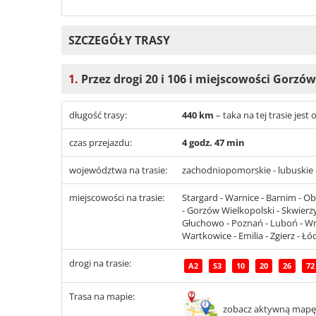
SZCZEGÓŁY TRASY
1.
Przez drogi 20 i 106 i miejscowości Gorzów
długość trasy:
440 km
– taka na tej trasie jes
czas przejazdu:
4 godz. 47 min
województwa na trasie:
zachodniopomorskie - lubuskie -
miejscowości na trasie:
Stargard - Warnice - Barnim - Obr
- Gorzów Wielkopolski - Skwierzy
Głuchowo - Poznań - Luboń - Wrze
Wartkowice - Emilia - Zgierz - Łó
drogi na trasie:
A2
S3
10
20
26
72
Trasa na mapie:
zobacz aktywną mapę