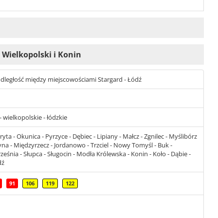
 Wielkopolski i Konin
t odległość między miejscowościami Stargard - Łódź
 wielkopolskie - łódzkie
yta - Okunica - Pyrzyce - Dębiec - Lipiany - Małcz - Zgnilec - Myślibórz
na - Międzyrzecz - Jordanowo - Trzciel - Nowy Tomyśl - Buk -
śnia - Słupca - Sługocin - Modła Królewska - Konin - Koło - Dąbie -
dź
91
106
119
122