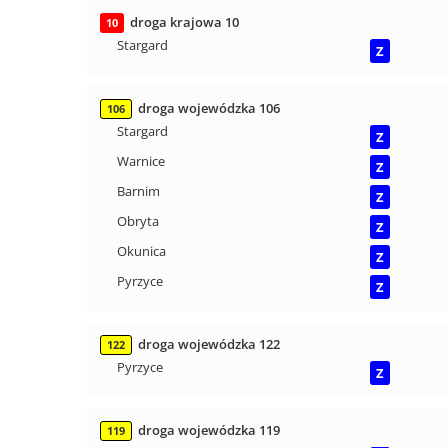
droga krajowa 10
10
Stargard
Z
droga wojewódzka 106
106
Stargard
Z
Warnice
Z
Barnim
Z
Obryta
Z
Okunica
Z
Pyrzyce
Z
droga wojewódzka 122
122
Pyrzyce
Z
droga wojewódzka 119
119