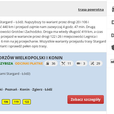
trasa powrotna
targard – Łódź. Najszybszy to wariant przez drogi 20 i 106 i
ć 440 km i przejazd zajmie nam zazwyczaj 4 godz. 47 min. Drugą
ejscowości Grotów i Zachodzko. Droga ma wtedy długość 419 km, a czas
 przejazd w wariancie przez drogi 122 i 26 i miejscowości Legnica i
6 min na jej przejechanie. Wszystkie warianty przejazdu trasy Stargard
iant i sprawdź pełen opis trasy.
 GORZÓW WIELKOPOLSKI I KONIN
SZYBSZA
ODCINKI PŁATNE
36
11
3
29
ami Stargard - Łódź)
ki
-
Poznań
-
Konin
-
Zgierz
-
Łódź
Zobacz szczegóły
106
119
122