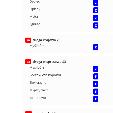
Dębiec
Z
Lipiany
Z
Małcz
Z
Zgnilec
Z
droga krajowa 26
26
Myślibórz
Z
droga ekspresowa S3
S3
Myślibórz
Z
Gorzów Wielkopolski
F
Skwierzyna
F
Międzyrzecz
F
Jordanowo
F