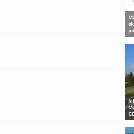
Ma
ek
po
Ja
Ma
G