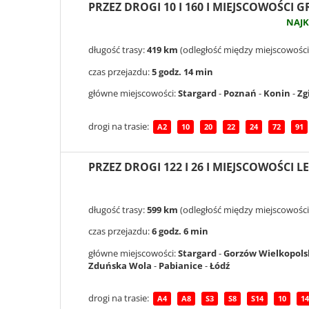
PRZEZ DROGI 10 I 160 I MIEJSCOWOŚCI
NAJ
długość trasy:
419 km
(odległość między miejscowości
czas przejazdu:
5 godz. 14 min
główne miejscowości:
Stargard
-
Poznań
-
Konin
-
Zg
drogi na trasie:
A2
10
20
22
24
72
91
PRZEZ DROGI 122 I 26 I MIEJSCOWOŚCI 
długość trasy:
599 km
(odległość między miejscowości
czas przejazdu:
6 godz. 6 min
główne miejscowości:
Stargard
-
Gorzów Wielkopols
Zduńska Wola
-
Pabianice
-
Łódź
drogi na trasie:
A4
A8
S3
S8
S14
10
14