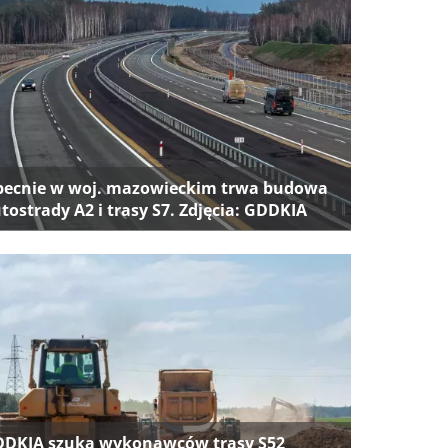
ecnie w woj. mazowieckim trwa budowa
tostrady A2 i trasy S7. Zdjęcia: GDDKIA
DKIA szuka wykonawców trasy S52