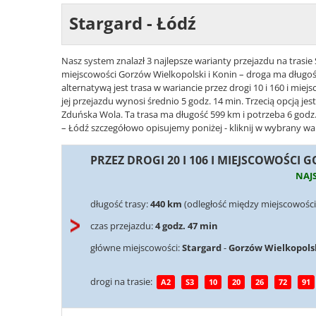
Stargard - Łódź
Nasz system znalazł 3 najlepsze warianty przejazdu na trasie S
miejscowości Gorzów Wielkopolski i Konin – droga ma długoś
alternatywą jest trasa w wariancie przez drogi 10 i 160 i mi
jej przejazdu wynosi średnio 5 godz. 14 min. Trzecią opcją jest
Zduńska Wola. Ta trasa ma długość 599 km i potrzeba 6 godz. 
– Łódź szczegółowo opisujemy poniżej - kliknij w wybrany war
PRZEZ DROGI 20 I 106 I MIEJSCOWOŚCI
NAJ
długość trasy:
440 km
(odległość między miejscowości
czas przejazdu:
4 godz. 47 min
główne miejscowości:
Stargard
-
Gorzów Wielkopols
drogi na trasie:
A2
S3
10
20
26
72
91