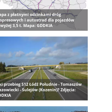
pa z płatnymi odcinkami dróg
spresowych i autostrad dla pojazdów
wyżej 3,5 t. Mapa: GDDKIA
ki przebieg S12 Łódź Południe - Tomaszów
zowiecki - Sulejów (Kozenin)? Zdjęcia:
DDKIA