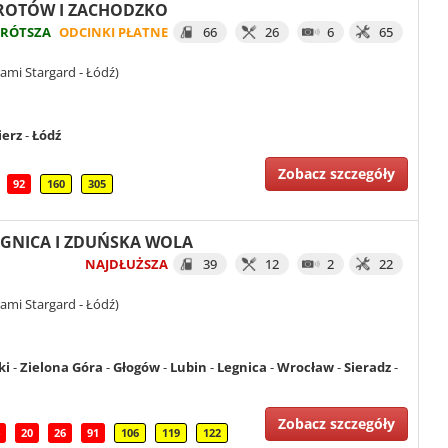
 GROTÓW I ZACHODZKO
KRÓTSZA
ODCINKI PŁATNE
66
26
6
65
ami Stargard - Łódź)
ierz
-
Łódź
Zobacz szczegóły
92
160
305
LEGNICA I ZDUŃSKA WOLA
NAJDŁUŻSZA
39
12
2
22
ami Stargard - Łódź)
ki
-
Zielona Góra
-
Głogów
-
Lubin
-
Legnica
-
Wrocław
-
Sieradz
-
Zobacz szczegóły
20
26
91
106
119
122