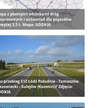
pa z płatnymi odcinkami dróg
spresowych i autostrad dla pojazdów
wyżej 3,5 t. Mapa: GDDKIA
ki przebieg S12 Łódź Południe - Tomaszów
zowiecki - Sulejów (Kozenin)? Zdjęcia:
DDKIA