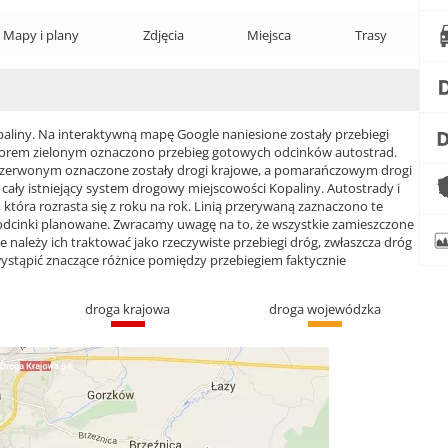
Mapy i plany
Zdjęcia
Miejsca
Trasy
iny. Na interaktywną mapę Google naniesione zostały przebiegi
 Kolorem zielonym oznaczono przebieg gotowych odcinków autostrad.
czerwonym oznaczone zostały drogi krajowe, a pomarańczowym drogi
ły istniejący system drogowy miejscowości Kopaliny. Autostrady i
która rozrasta się z roku na rok. Linią przerywaną zaznaczono te
 odcinki planowane. Zwracamy uwagę na to, że wszystkie zamieszczone
e należy ich traktować jako rzeczywiste przebiegi dróg, zwłaszcza dróg
ąpić znaczące różnice pomiędzy przebiegiem faktycznie
droga krajowa
droga wojewódzka