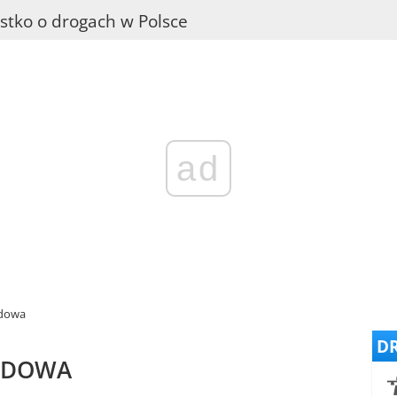
stko o drogach w Polsce
ad
odowa
DR
ODOWA