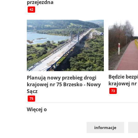
przejezdna
42
Będzie bezp
Planują nowy przebieg drogi
krajowej nr
krajowej nr 75 Brzesko - Nowy
Sącz
73
75
Więcej o
informacje