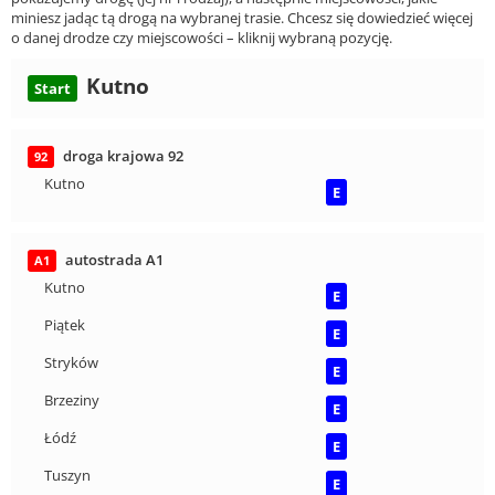
miniesz jadąc tą drogą na wybranej trasie. Chcesz się dowiedzieć więcej
o danej drodze czy miejscowości – kliknij wybraną pozycję.
Kutno
Start
droga krajowa 92
92
Kutno
E
autostrada A1
A1
Kutno
E
Piątek
E
Stryków
E
Brzeziny
E
Łódź
E
Tuszyn
E