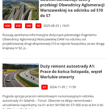
przebiegi Obwodnicy Aglomeracji
Warszawskiej na odcinku od S10
do S7
2025-08-23 | 16:01
A50
S10
S50
92
Ruszają spotkania informacyjne dotyczące pierwszego fragmentu
Obwodnicy Aglomeracji Warszawskiej OAW na odcinku od
projektowanej drogi ekspresowej S10 w rejonie Nacpolska, przez drogę
krajową nr 92, p...
Duży remont autostrady A1:
Prace do końca listopada, węzeł
Warlubie otwarty
2024-11-05 | 11:50
A1
Pogoda sprzyja pracom remontowym na koncesyjnym odcinku
autostrady A1 Gdańsk – Toruń. Obecnie na ekipy remontowe i
utrudnienia napotkamy na A1 w km 50+500 do 57+300 oraz w km 0 do