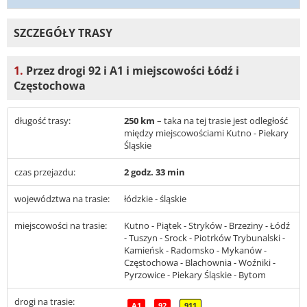
SZCZEGÓŁY TRASY
1.
Przez drogi 92 i A1 i miejscowości Łódź i
Częstochowa
długość trasy:
250 km
– taka na tej trasie jest odległość
między miejscowościami Kutno - Piekary
Śląskie
czas przejazdu:
2 godz. 33 min
województwa na trasie:
łódzkie - śląskie
miejscowości na trasie:
Kutno - Piątek - Stryków - Brzeziny - Łódź
- Tuszyn - Srock - Piotrków Trybunalski -
Kamieńsk - Radomsko - Mykanów -
Częstochowa - Blachownia - Woźniki -
Pyrzowice - Piekary Śląskie - Bytom
drogi na trasie:
A1
92
911