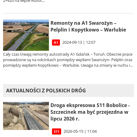
2+420 na węźle Rusoc...
Remonty na A1 Swarożyn –
Pelplin i Kopytkowo – Warlubie
2024-09-13 | 12:07
A1
Cały czas trwają remonty autostrady A1 Gdańsk – Toruń. Obecnie prace
prowadzone są na odcinkach pomiędzy węzłami Swarożyn- Pelplin oraz
pomiędzy węzłami Kopytkowo – Warlubie. Uwaga na zmiany w ruchu i...
AKTUALNOŚCI Z POLSKICH DRÓG
Droga ekspresowa S11 Bobolice -
Szczecinek ma być przejezdna w
lipcu 2026 r.
2026-05-15 | 11:04
S11