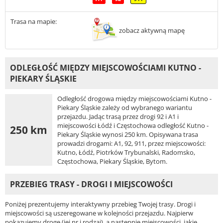
Trasa na mapie:
zobacz aktywną mapę
ODLEGŁOŚĆ MIĘDZY MIEJSCOWOŚCIAMI KUTNO -
PIEKARY ŚLĄSKIE
Odległość drogowa między miejscowościami Kutno -
Piekary Śląskie zależy od wybranego wariantu
przejazdu. Jadąc trasą przez drogi 92 i A1 i
miejscowości Łódź i Częstochowa odległość Kutno -
250 km
Piekary Śląskie wynosi 250 km. Opisywana trasa
prowadzi drogami: A1, 92, 911, przez miejscowości:
Kutno, Łódź, Piotrków Trybunalski, Radomsko,
Częstochowa, Piekary Śląskie, Bytom.
PRZEBIEG TRASY - DROGI I MIEJSCOWOŚCI
Poniżej prezentujemy interaktywny przebieg Twojej trasy. Drogi i
miejscowości są uszeregowane w kolejności przejazdu. Najpierw
pokazujemy drogę (jej nr i rodzaj), a następnie miejscowości, jakie