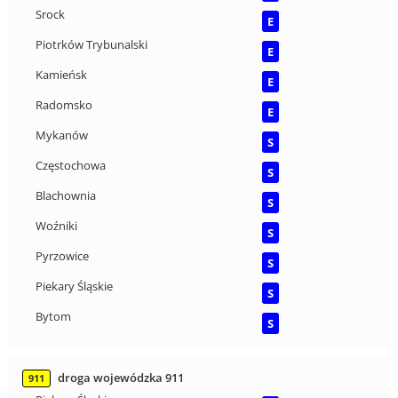
Srock
E
Piotrków Trybunalski
E
Kamieńsk
E
Radomsko
E
Mykanów
S
Częstochowa
S
Blachownia
S
Woźniki
S
Pyrzowice
S
Piekary Śląskie
S
Bytom
S
droga wojewódzka 911
911