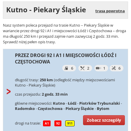
Kutno - Piekary Śląskie
trasa powrotna
Nasz system poleca przejazd na trasie Kutno – Piekary Śląskie w
wariancie przez drogi 92 i A1 i miejscowości Łódź i Częstochowa – droga
ma długość 250 km i przejazd zajmie nam zazwyczaj 2 godz. 33 min.
Sprawdź niżej pełen opis trasy.
PRZEZ DROGI 92 I A1 I MIEJSCOWOŚCI ŁÓDŹ I
CZĘSTOCHOWA
6
2
1
6
długość trasy:
250 km
(odległość między miejscowościami
Kutno - Piekary Śląskie)
czas przejazdu:
2 godz. 33 min
główne miejscowości:
Kutno
-
Łódź
-
Piotrków Trybunalski
-
Radomsko
-
Częstochowa
-
Piekary Śląskie
-
Bytom
Zobacz szczegóły
drogi na trasie:
A1
92
911