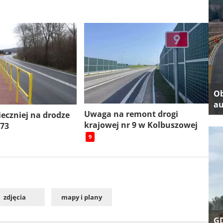
Ob
au
Uwaga na remont drogi
ieczniej na drodze
krajowej nr 9 w Kolbuszowej
 73
9
zdjęcia
mapy i plany
GD