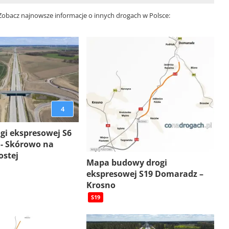
 Zobacz najnowsze informacje o innych drogach w Polsce:
4
gi ekspresowej S6
 - Skórowo na
ostej
Mapa budowy drogi
ekspresowej S19 Domaradz –
Krosno
S19