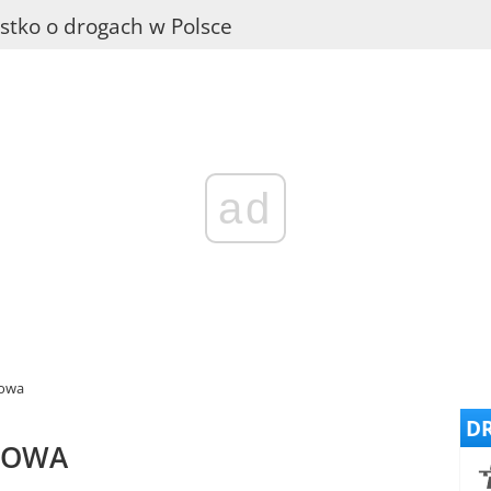
stko o drogach w Polsce
ad
dowa
DR
DOWA