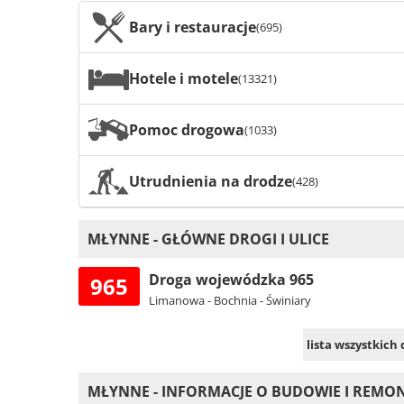
Bary i restauracje
(695)
Hotele i motele
(13321)
Pomoc drogowa
(1033)
Utrudnienia na drodze
(428)
MŁYNNE - GŁÓWNE DROGI I ULICE
Droga wojewódzka 965
965
Limanowa - Bochnia - Świniary
lista wszystkich
MŁYNNE - INFORMACJE O BUDOWIE I REM