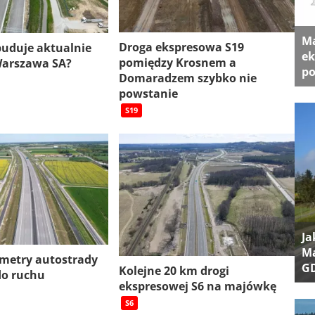
Ma
Droga ekspresowa S19
 buduje aktualnie
ek
pomiędzy Krosnem a
Warszawa SA?
po
Domaradzem szybko nie
powstanie
S19
Ja
Ma
ometry autostrady
G
Kolejne 20 km drogi
do ruchu
ekspresowej S6 na majówkę
S6