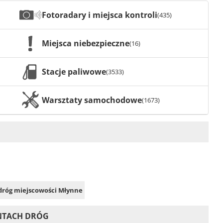
Fotoradary i miejsca kontroli
(435)
Miejsca niebezpieczne
(16)
Stacje paliwowe
(3533)
Warsztaty samochodowe
(1673)
 dróg miejscowości Młynne
ONTACH DRÓG