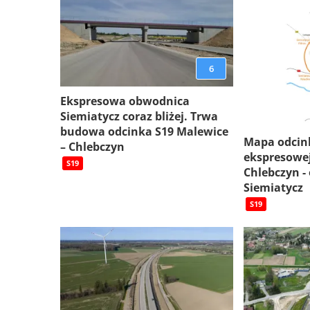
6
Ekspresowa obwodnica
Siemiatycz coraz bliżej. Trwa
budowa odcinka S19 Malewice
Mapa odcin
– Chlebczyn
ekspresowej
S19
Chlebczyn -
Siemiatycz
S19