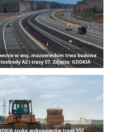
ecnie w woj. mazowieckim trwa budowa
tostrady A2 i trasy S7. Zdjęcia: GDDKIA
DKIA szuka wykonawców trasy S52