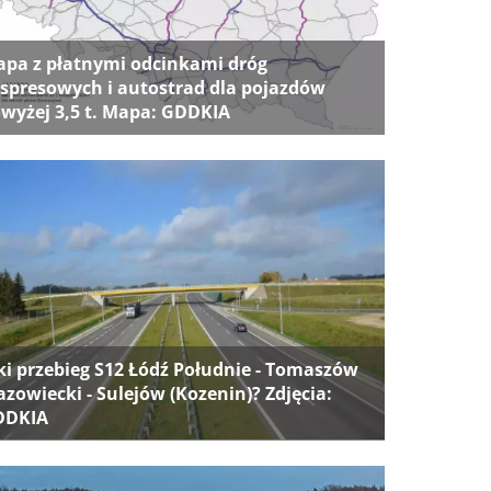
pa z płatnymi odcinkami dróg
spresowych i autostrad dla pojazdów
wyżej 3,5 t. Mapa: GDDKIA
ki przebieg S12 Łódź Południe - Tomaszów
zowiecki - Sulejów (Kozenin)? Zdjęcia:
DDKIA