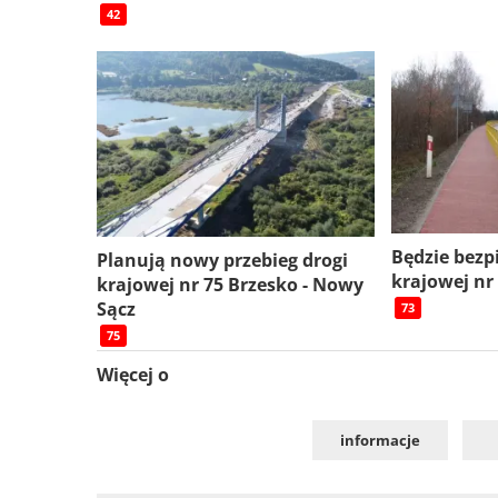
42
Będzie bezp
Planują nowy przebieg drogi
krajowej nr
krajowej nr 75 Brzesko - Nowy
Sącz
73
75
Więcej o
informacje