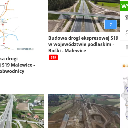
W
7
Budowa drogi ekspresowej S19
w województwie podlaskim -
Boćki - Malewice
S19
ka drogi
 S19 Malewice -
 obwodnicy