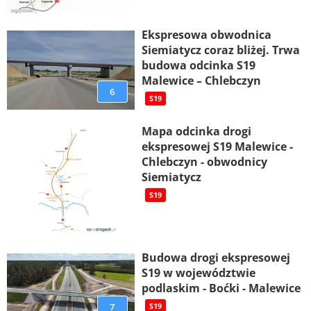
Ekspresowa obwodnica
Siemiatycz coraz bliżej. Trwa
budowa odcinka S19
Malewice – Chlebczyn
6
S19
Mapa odcinka drogi
ekspresowej S19 Malewice -
Chlebczyn - obwodnicy
Siemiatycz
S19
Budowa drogi ekspresowej
S19 w województwie
podlaskim - Boćki - Malewice
7
S19