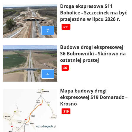
Droga ekspresowa S11
Bobolice - Szczecinek ma być
przejezdna w lipcu 2026 r.
S11
7
Budowa drogi ekspresowej
S6 Bobrowniki - Skórowo na
ostatniej prostej
S6
4
Mapa budowy drogi
ekspresowej S19 Domaradz –
Krosno
S19