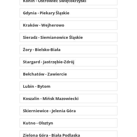
Konin - Ostrowiec Świętokrzyski
Gdynia - Piekary Śląskie
Kraków - Wejherowo
Sieradz - Siemianowice Śląskie
Żory - Bielsko-Biała
Stargard - Jastrzębie-Zdrój
Bełchatów - Zawiercie
Lubin - Bytom
Koszalin - Mińsk Mazowiecki
Skierniewice - Jelenia Góra
Kutno - Olsztyn
Zielona Góra - Biała Podlaska