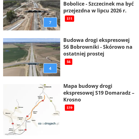
Bobolice - Szczecinek ma być
przejezdna w lipcu 2026 r.
S11
7
Budowa drogi ekspresowej
S6 Bobrowniki - Skórowo na
ostatniej prostej
S6
4
Mapa budowy drogi
ekspresowej S19 Domaradz –
Krosno
S19