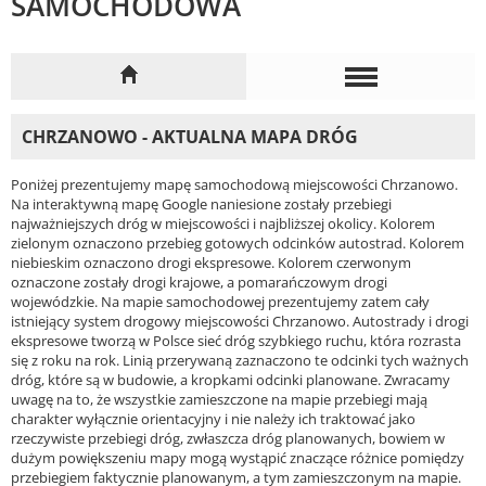
SAMOCHODOWA
CHRZANOWO - AKTUALNA MAPA DRÓG
Poniżej prezentujemy mapę samochodową miejscowości Chrzanowo.
Na interaktywną mapę Google naniesione zostały przebiegi
najważniejszych dróg w miejscowości i najbliższej okolicy. Kolorem
zielonym oznaczono przebieg gotowych odcinków autostrad. Kolorem
niebieskim oznaczono drogi ekspresowe. Kolorem czerwonym
oznaczone zostały drogi krajowe, a pomarańczowym drogi
wojewódzkie. Na mapie samochodowej prezentujemy zatem cały
istniejący system drogowy miejscowości Chrzanowo. Autostrady i drogi
ekspresowe tworzą w Polsce sieć dróg szybkiego ruchu, która rozrasta
się z roku na rok. Linią przerywaną zaznaczono te odcinki tych ważnych
dróg, które są w budowie, a kropkami odcinki planowane. Zwracamy
uwagę na to, że wszystkie zamieszczone na mapie przebiegi mają
charakter wyłącznie orientacyjny i nie należy ich traktować jako
rzeczywiste przebiegi dróg, zwłaszcza dróg planowanych, bowiem w
dużym powiększeniu mapy mogą wystąpić znaczące różnice pomiędzy
przebiegiem faktycznie planowanym, a tym zamieszczonym na mapie.