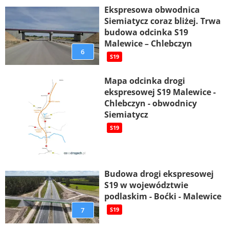
Ekspresowa obwodnica
Siemiatycz coraz bliżej. Trwa
budowa odcinka S19
Malewice – Chlebczyn
6
S19
Mapa odcinka drogi
ekspresowej S19 Malewice -
Chlebczyn - obwodnicy
Siemiatycz
S19
Budowa drogi ekspresowej
S19 w województwie
podlaskim - Boćki - Malewice
7
S19