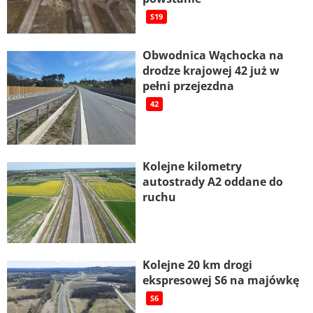
S19
Obwodnica Wąchocka na
drodze krajowej 42 już w
pełni przejezdna
42
Kolejne kilometry
autostrady A2 oddane do
ruchu
Kolejne 20 km drogi
ekspresowej S6 na majówkę
S6