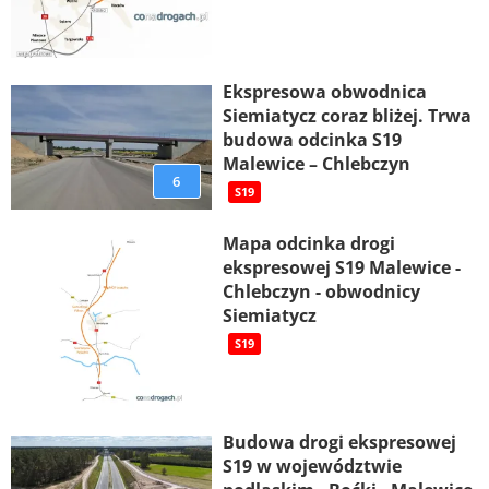
Ekspresowa obwodnica
Siemiatycz coraz bliżej. Trwa
budowa odcinka S19
Malewice – Chlebczyn
6
S19
Mapa odcinka drogi
ekspresowej S19 Malewice -
Chlebczyn - obwodnicy
Siemiatycz
S19
Budowa drogi ekspresowej
S19 w województwie