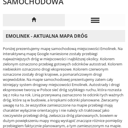
SAMOCHODOWA
EMOLINEK - AKTUALNA MAPA DRÓG
Poniżej prezentujemy mapę samochodową miejscowości Emolinek. Na
interaktywną mapę Google naniesione zostały przebiegi
najważniejszych dróg w miejscowości i najbliższej okolicy. Kolorem
zielonym oznaczono przebieg gotowych odcinków autostrad. Kolorem
niebieskim oznaczono drogi ekspresowe. Kolorem czerwonym
oznaczone zostały drogi krajowe, a pomarańczowym drogi
wojewódzkie. Na mapie samochodowej prezentujemy zatem cały
istniejący system drogowy miejscowości Emolinek. Autostrady i drogi
ekspresowe tworzą w Polsce sieć dróg szybkiego ruchu, która rozrasta
się z roku na rok. Linią przerywaną zaznaczono te odcinki tych ważnych
dróg, które są w budowie, a kropkami odcinki planowane. Zwracamy
uwagę na to, że wszystkie zamieszczone na mapie przebiegi mają
charakter wyłącznie orientacyjny i nie należy ich traktować jako
rzeczywiste przebiegi dróg, zwłaszcza dróg planowanych, bowiem w
dużym powiększeniu mapy mogą wystąpić znaczące różnice pomiędzy
przebiegiem faktycznie planowanym, a tym zamieszczonym na mapie.