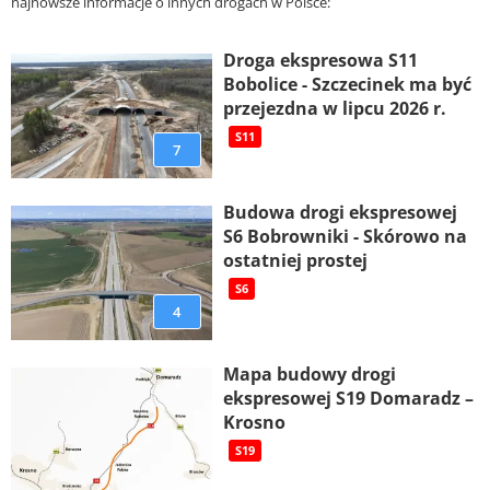
najnowsze informacje o innych drogach w Polsce:
Droga ekspresowa S11
Bobolice - Szczecinek ma być
przejezdna w lipcu 2026 r.
S11
7
Budowa drogi ekspresowej
S6 Bobrowniki - Skórowo na
ostatniej prostej
S6
4
Mapa budowy drogi
ekspresowej S19 Domaradz –
Krosno
S19