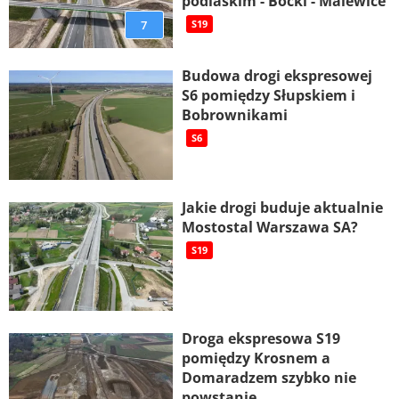
podlaskim - Boćki - Malewice
7
S19
Budowa drogi ekspresowej
S6 pomiędzy Słupskiem i
Bobrownikami
S6
Jakie drogi buduje aktualnie
Mostostal Warszawa SA?
S19
Droga ekspresowa S19
pomiędzy Krosnem a
Domaradzem szybko nie
powstanie