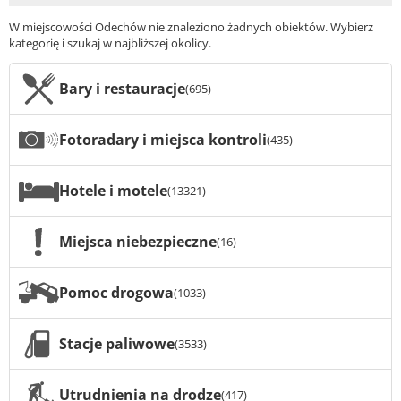
W miejscowości Odechów nie znaleziono żadnych obiektów. Wybierz
kategorię i szukaj w najbliższej okolicy.
Bary i restauracje
(695)
Fotoradary i miejsca kontroli
(435)
Hotele i motele
(13321)
Miejsca niebezpieczne
(16)
Pomoc drogowa
(1033)
Stacje paliwowe
(3533)
Utrudnienia na drodze
(417)