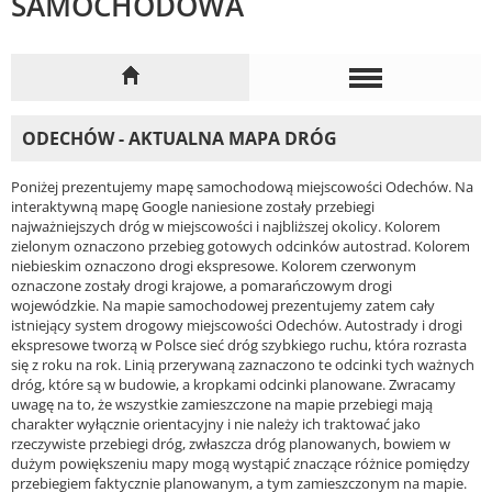
SAMOCHODOWA
ODECHÓW - AKTUALNA MAPA DRÓG
Poniżej prezentujemy mapę samochodową miejscowości Odechów. Na
interaktywną mapę Google naniesione zostały przebiegi
najważniejszych dróg w miejscowości i najbliższej okolicy. Kolorem
zielonym oznaczono przebieg gotowych odcinków autostrad. Kolorem
niebieskim oznaczono drogi ekspresowe. Kolorem czerwonym
oznaczone zostały drogi krajowe, a pomarańczowym drogi
wojewódzkie. Na mapie samochodowej prezentujemy zatem cały
istniejący system drogowy miejscowości Odechów. Autostrady i drogi
ekspresowe tworzą w Polsce sieć dróg szybkiego ruchu, która rozrasta
się z roku na rok. Linią przerywaną zaznaczono te odcinki tych ważnych
dróg, które są w budowie, a kropkami odcinki planowane. Zwracamy
uwagę na to, że wszystkie zamieszczone na mapie przebiegi mają
charakter wyłącznie orientacyjny i nie należy ich traktować jako
rzeczywiste przebiegi dróg, zwłaszcza dróg planowanych, bowiem w
dużym powiększeniu mapy mogą wystąpić znaczące różnice pomiędzy
przebiegiem faktycznie planowanym, a tym zamieszczonym na mapie.