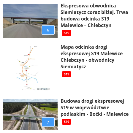
Ekspresowa obwodnica
Siemiatycz coraz bliżej. Trwa
budowa odcinka S19
Malewice – Chlebczyn
6
S19
Mapa odcinka drogi
ekspresowej S19 Malewice -
Chlebczyn - obwodnicy
Siemiatycz
S19
Budowa drogi ekspresowej
S19 w województwie
podlaskim - Boćki - Malewice
7
S19