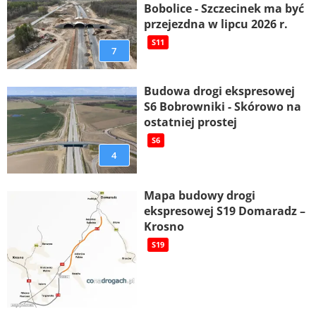
Bobolice - Szczecinek ma być
przejezdna w lipcu 2026 r.
S11
7
Budowa drogi ekspresowej
S6 Bobrowniki - Skórowo na
ostatniej prostej
S6
4
Mapa budowy drogi
ekspresowej S19 Domaradz –
Krosno
S19