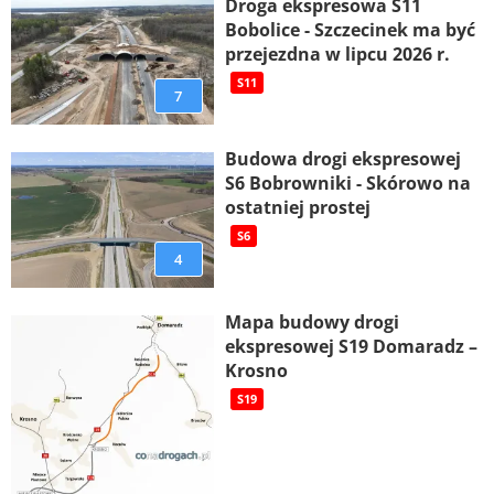
Droga ekspresowa S11
Bobolice - Szczecinek ma być
przejezdna w lipcu 2026 r.
S11
7
Budowa drogi ekspresowej
S6 Bobrowniki - Skórowo na
ostatniej prostej
S6
4
Mapa budowy drogi
ekspresowej S19 Domaradz –
Krosno
S19