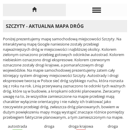
SZCZYTY - AKTUALNA MAPA DRÓG
Poniżej prezentujemy mapę samochodową miejscowości Szczyty. Na
interaktywną mapę Google naniesione zostały przebiegi
najważniejszych dróg w miejscowości i najbliższej okolicy. Kolorem
zielonym oznaczono przebieg gotowych odcinków autostrad. Kolorem
niebieskim oznaczono drogi ekspresowe. Kolorem czerwonym
oznaczone zostały drogi krajowe, a pomarańczowym drogi
wojewódzkie. Na mapie samochodowej prezentujemy zatem cały
istniejący system drogowy miejscowości Szczyty. Autostrady i drogi
ekspresowe tworzą w Polsce sieć dróg szybkiego ruchu, która rozrasta
się z roku na rok. Linią przerywaną zaznaczono te odcinki tych ważnych
dróg, które są w budowie, a kropkami odcinki planowane. Zwracamy
uwagę na to, że wszystkie zamieszczone na mapie przebiegi mają
charakter wyłącznie orientacyjny i nie należy ich traktować jako
rzeczywiste przebiegi dróg, zwłaszcza dróg planowanych, bowiem w
dużym powiększeniu mapy mogą wystąpić znaczące różnice pomiędzy
przebiegiem faktycznie planowanym, a tym zamieszczonym na mapie.
autostrada
droga
droga krajowa
droga