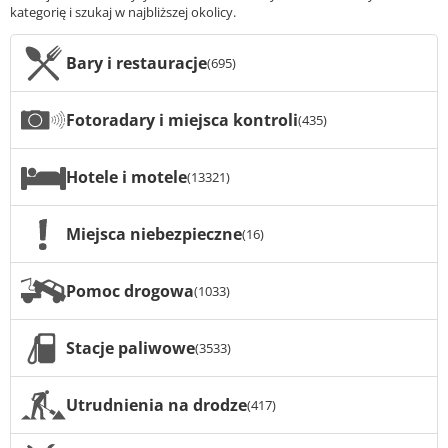
kategorię i szukaj w najbliższej okolicy.
Bary i restauracje
(695)
Fotoradary i miejsca kontroli
(435)
Hotele i motele
(13321)
Miejsca niebezpieczne
(16)
Pomoc drogowa
(1033)
Stacje paliwowe
(3533)
Utrudnienia na drodze
(417)