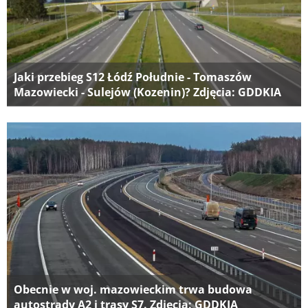
Jaki przebieg S12 Łódź Południe - Tomaszów
Mazowiecki - Sulejów (Kozenin)? Zdjęcia: GDDKIA
Obecnie w woj. mazowieckim trwa budowa
autostrady A2 i trasy S7. Zdjęcia: GDDKIA