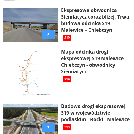
Ekspresowa obwodnica
Siemiatycz coraz bliżej. Trwa
budowa odcinka S19
Malewice – Chlebczyn
6
S19
Mapa odcinka drogi
ekspresowej S19 Malewice -
Chlebczyn - obwodnicy
Siemiatycz
S19
Budowa drogi ekspresowej
S19 w województwie
podlaskim - Boćki - Malewice
7
S19