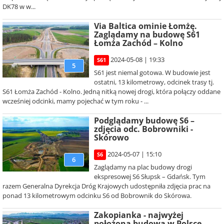
DK78 w w...
Via Baltica ominie Łomżę.
Zaglądamy na budowę S61
Łomża Zachód – Kolno
2024-05-08 | 19:33
S61
5
S61 jest niemal gotowa. W budowie jest
ostatni, 13 kilometrowy, odcinek trasy tj.
S61 Łomża Zachód - Kolno. Jedną nitką nowej drogi, która połączy oddane
wcześniej odcinki, mamy pojechać w tym roku - ...
Podglądamy budowę S6 –
zdjęcia odc. Bobrowniki -
Skórowo
2024-05-07 | 15:10
S6
6
Zaglądamy na plac budowy drogi
ekspresowej S6 Słupsk – Gdańsk. Tym
razem Generalna Dyrekcja Dróg Krajowych udostępniła zdjęcia prac na
ponad 13 kilometrowym odcinku S6 od Bobrownik do Skórowa.
Zakopianka - najwyżej
położona budowa w Polsce.