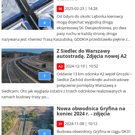
2025-02-23 | 14:28
S6
Od Gdyni do okolic Lęborka kierowcy
mogą dojechać wygodną drogą
4
ekspresową S6. Dwujezdniowa, po dwa
pasy ruchu w każdą stronę, droga
nazywana jest również Trasą Kaszubską. GDDKIA przedstawiła piękne z...
Z Siedlec do Warszawy
autostradą. Zdjęcia nowej A2
2024-12-19 | 10:52
A2
Oddanie 13 km odcinka A2 węzeł Groszki –
7
Siedlce Zachód domknęło autostradowe
połączenie pomiędzy Warszawą a
Siedlcami. Oto jak wygląda ostatni z trzech odcinków realizowanych w
ramach budowy trasy po...
Nowa obwodnica Gryfina na
koniec 2024 r. - zdjęcia
2024-11-08 | 10:12
31
Budowa obwodnicy Gryfina w ciągu DK31
5