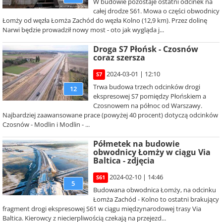
W budowie pozostaje ostatni odcinek na
całej drodze S61. Mowa o części obwodnicy
Łomży od węzła Łomża Zachód do węzła Kolno (12,9 km). Przez dolinę
Narwi będzie prowadził nowy most - oto jak wygląda j...
Droga S7 Płońsk - Czosnów
coraz szersza
2024-03-01 | 12:10
S7
Trwa budowa trzech odcinków drogi
12
ekspresowej S7 pomiędzy Płońskiem a
Czosnowem na północ od Warszawy.
Najbardziej zaawansowane prace (powyżej 40 procent) dotyczą odcinków
Czosnów - Modlin i Modlin - ...
Półmetek na budowie
obwodnicy Łomży w ciągu Via
Baltica - zdjęcia
2024-02-10 | 14:46
S61
5
Budowana obwodnica Łomży, na odcinku
Łomża Zachód - Kolno to ostatni brakujący
fragment drogi ekspresowej S61 w ciągu międzynarodowej trasy Via
Baltica. Kierowcy z niecierpliwością czekają na przejezd...