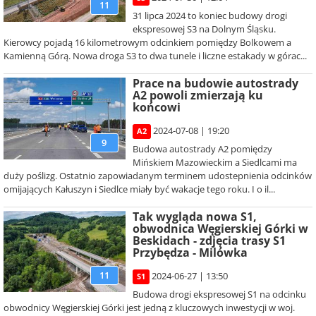
11
31 lipca 2024 to koniec budowy drogi
ekspresowej S3 na Dolnym Śląsku.
Kierowcy pojadą 16 kilometrowym odcinkiem pomiędzy Bolkowem a
Kamienną Górą. Nowa droga S3 to dwa tunele i liczne estakady w górac...
Prace na budowie autostrady
A2 powoli zmierzają ku
końcowi
2024-07-08 | 19:20
A2
9
Budowa autostrady A2 pomiędzy
Mińskiem Mazowieckim a Siedlcami ma
duży poślizg. Ostatnio zapowiadanym terminem udostepnienia odcinków
omijających Kałuszyn i Siedlce miały być wakacje tego roku. I o il...
Tak wygląda nowa S1,
obwodnica Węgierskiej Górki w
Beskidach - zdjęcia trasy S1
Przybędza - Milówka
11
2024-06-27 | 13:50
S1
Budowa drogi ekspresowej S1 na odcinku
obwodnicy Węgierskiej Górki jest jedną z kluczowych inwestycji w woj.