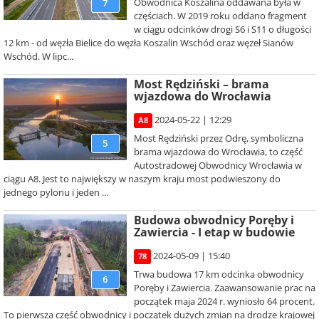
Obwodnica Koszalina oddawana była w
7
częściach. W 2019 roku oddano fragment
w ciągu odcinków drogi S6 i S11 o długości
12 km - od węzła Bielice do węzła Koszalin Wschód oraz węzeł Sianów
Wschód. W lipc...
Most Rędziński – brama
wjazdowa do Wrocławia
2024-05-22 | 12:29
A8
Most Rędziński przez Odrę, symboliczna
5
brama wjazdowa do Wrocławia, to część
Autostradowej Obwodnicy Wrocławia w
ciągu A8. Jest to największy w naszym kraju most podwieszony do
jednego pylonu i jeden ...
Budowa obwodnicy Poręby i
Zawiercia - I etap w budowie
2024-05-09 | 15:40
78
Trwa budowa 17 km odcinka obwodnicy
6
Poręby i Zawiercia. Zaawansowanie prac na
początek maja 2024 r. wyniosło 64 procent.
To pierwsza część obwodnicy i początek dużych zmian na drodze krajowej