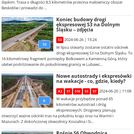
śląskim. Trasa o długości 8,5 kilometrów przecina malowniczy obszar
Beskidów i prowadzi do ...
Koniec budowy drogi
ekspresowej S3 na Dolnym
Śląsku – zdjęcia
2024-06-26 | 15:24
S3
10
W lipcu otwarty zostanie ostatni odcinek
drogi ekspresowej S3 na Dolnym Śląsku. To
16 kilometrowy fragment pomiędzy Bolkowem a Kamienną Górą, który
ułatwi podróżowanie do południowej granicy w Lubawc...
Nowe autostrady i ekspresówki
na wakacje - co, gdzie, kiedy?
2024-06-20 | 11:08
A2
S1
S16
S3
S7
W wakacje przybędzie ponad 65
6
kilometrów autostrad i dróg
ekspresowych. Drogowcy planują
otworzyć ważne odcinki tras na południu kraju oraz na Warmii i
Mazurach. Z dokończonej obwodnicy Koszalina i Si...
Rośnie S6 Obwodnica