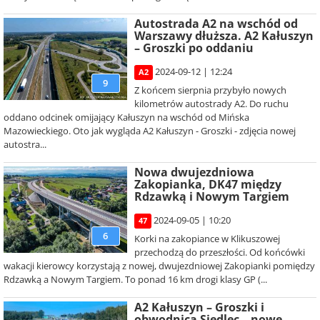
Autostrada A2 na wschód od
Warszawy dłuższa. A2 Kałuszyn
– Groszki po oddaniu
2024-09-12 | 12:24
A2
9
Z końcem sierpnia przybyło nowych
kilometrów autostrady A2. Do ruchu
oddano odcinek omijający Kałuszyn na wschód od Mińska
Mazowieckiego. Oto jak wygląda A2 Kałuszyn - Groszki - zdjęcia nowej
autostra...
Nowa dwujezdniowa
Zakopianka, DK47 między
Rdzawką i Nowym Targiem
2024-09-05 | 10:20
47
6
Korki na zakopiance w Klikuszowej
przechodzą do przeszłości. Od końcówki
wakacji kierowcy korzystają z nowej, dwujezdniowej Zakopianki pomiędzy
Rdzawką a Nowym Targiem. To ponad 16 km drogi klasy GP (...
A2 Kałuszyn – Groszki i
obwodnica Siedlec – nowe