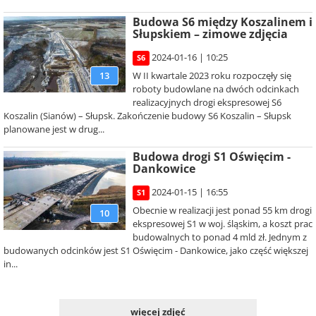
Budowa S6 między Koszalinem i
Słupskiem – zimowe zdjęcia
2024-01-16 | 10:25
S6
W II kwartale 2023 roku rozpoczęły się
13
roboty budowlane na dwóch odcinkach
realizacyjnych drogi ekspresowej S6
Koszalin (Sianów) – Słupsk. Zakończenie budowy S6 Koszalin – Słupsk
planowane jest w drug...
Budowa drogi S1 Oświęcim -
Dankowice
2024-01-15 | 16:55
S1
Obecnie w realizacji jest ponad 55 km drogi
10
ekspresowej S1 w woj. śląskim, a koszt prac
budowalnych to ponad 4 mld zł. Jednym z
budowanych odcinków jest S1 Oświęcim - Dankowice, jako część większej
in...
więcej zdjęć