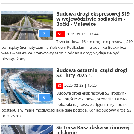
Budowa drogi ekspresowej S19
w województwie podlaskim -
Boćki - Malewice
7
2026-05-13 | 17:44
S19
Trwa budowa 16 km drogi ekspresowej S19
pomiędzy Siemiatyczami a Bielskiem Podlaskim, na odcinku Boćki (bez
węzła) - Malewice. Czerwcowy termin oddania drogi wydaje się być
niezagrożony.
Budowa ostatniej części drogi
S3 - luty 2025 r.
2025-02-23 | 15:25
S3
Budowa drogi ekspresowej S3 Troszyn -
6
Świnoujście w zimowej scenerii. GDDKIA
pokazała najnowsze zdjęcia trasy - prace
postępują w miarę możliwości jakie daje pogoda. Koniec budowy drogi S3
to 2025 rok...
S6 Trasa Kaszubska w zimowej
odsłonie