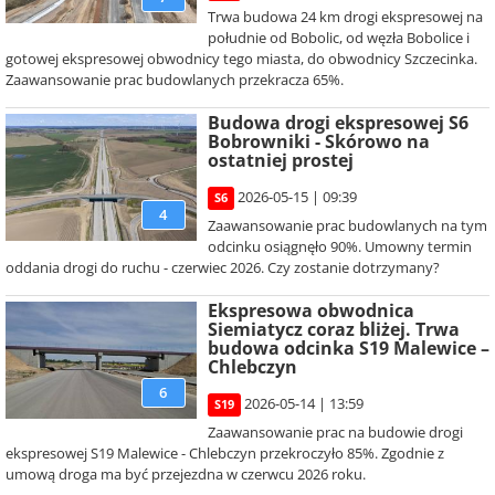
Trwa budowa 24 km drogi ekspresowej na
południe od Bobolic, od węzła Bobolice i
gotowej ekspresowej obwodnicy tego miasta, do obwodnicy Szczecinka.
Zaawansowanie prac budowlanych przekracza 65%.
Budowa drogi ekspresowej S6
Bobrowniki - Skórowo na
ostatniej prostej
2026-05-15 | 09:39
S6
4
Zaawansowanie prac budowlanych na tym
odcinku osiągnęło 90%. Umowny termin
oddania drogi do ruchu - czerwiec 2026. Czy zostanie dotrzymany?
Ekspresowa obwodnica
Siemiatycz coraz bliżej. Trwa
budowa odcinka S19 Malewice –
Chlebczyn
6
2026-05-14 | 13:59
S19
Zaawansowanie prac na budowie drogi
ekspresowej S19 Malewice - Chlebczyn przekroczyło 85%. Zgodnie z
umową droga ma być przejezdna w czerwcu 2026 roku.