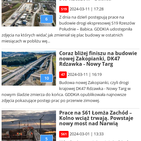
2024-03-11 | 17:28
S19
Z dnia na dzień postępują prace na
6
budowie drogi ekspresowej S19 Rzeszów
Południe – Babica. GDDKIA udostępniła
zdjęcia na których widać jak zmieniał się plac budowy w ostatnich
miesiącach w pobliżu wę...
Coraz bliżej finiszu na budowie
nowej Zakopianki, DK47
Rdzawka - Nowy Targ
2024-03-11 | 16:19
47
10
Budowa nowej Zakopianki, czyli drogi
krajowej DK47 Rdzawka - Nowy Targ w
nowym śladzie zmierza do końca. GDDKiA opublikowała najnowsze
zdjęcia pokazujące postęp prac po przerwie zimowej.
Prace na S61 Łomża Zachód –
Kolno wciąż trwają. Powstaje
nowy most nad Narwią
2024-03-01 | 13:33
S61
5