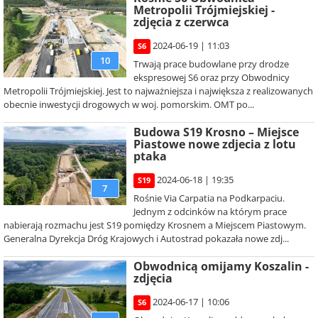
Metropolii Trójmiejskiej -
zdjęcia z czerwca
2024-06-19 | 11:03
S6
10
Trwają prace budowlane przy drodze
ekspresowej S6 oraz przy Obwodnicy
Metropolii Trójmiejskiej. Jest to najważniejsza i największa z realizowanych
obecnie inwestycji drogowych w woj. pomorskim. OMT po...
Budowa S19 Krosno – Miejsce
Piastowe nowe zdjecia z lotu
ptaka
2024-06-18 | 19:35
S19
7
Rośnie Via Carpatia na Podkarpaciu.
Jednym z odcinków na którym prace
nabierają rozmachu jest S19 pomiędzy Krosnem a Miejscem Piastowym.
Generalna Dyrekcja Dróg Krajowych i Autostrad pokazała nowe zdj...
Obwodnicą omijamy Koszalin -
zdjęcia
2024-06-17 | 10:06
S6