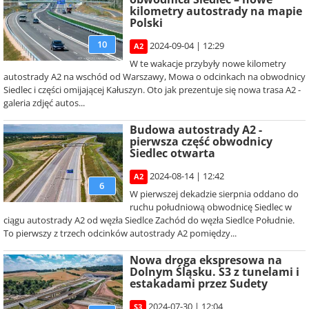
kilometry autostrady na mapie
Polski
10
2024-09-04 | 12:29
A2
W te wakacje przybyły nowe kilometry
autostrady A2 na wschód od Warszawy, Mowa o odcinkach na obwodnicy
Siedlec i części omijającej Kałuszyn. Oto jak prezentuje się nowa trasa A2 -
galeria zdjęć autos...
Budowa autostrady A2 -
pierwsza część obwodnicy
Siedlec otwarta
2024-08-14 | 12:42
A2
6
W pierwszej dekadzie sierpnia oddano do
ruchu południową obwodnicę Siedlec w
ciągu autostrady A2 od węzła Siedlce Zachód do węzła Siedlce Południe.
To pierwszy z trzech odcinków autostrady A2 pomiędzy...
Nowa droga ekspresowa na
Dolnym Śląsku. S3 z tunelami i
estakadami przez Sudety
2024-07-30 | 12:04
S3