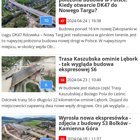
Kiedy otwarcie DK47 do
Nowego Targu?
10
2024-04-24 | 16:38
47
Budowa ponad 16 km nowej Zakopianki w
ciągu DK47 Rdzawka – Nowy Targ jest realizowana w górskim terenie. Jest
to najwyżej położona budowa nowej drogi w Polsce. W najwyższym
miejscu, w okolicy węzła Ob...
Trasa Kaszubska ominie Lębork
- tak wygląda budowa
ekspresowej S6
2024-04-23 | 10:49
S6
6
W budowie jest dalsza część Trasy
Kaszubskiej z Bożego Pola do Leśnic.
Odcinek trasy S6 o długości 22 kilometrów ominie Lębork. Dojazd do
miejscowości zapewnią dwa nowe węzły drogowe. Oto jak wygląda ...
Wyrosła nowa ekspresówka -
zdjęcia z budowy S3 Bolków -
Kamienna Góra
2024-04-19 | 11:37
S3