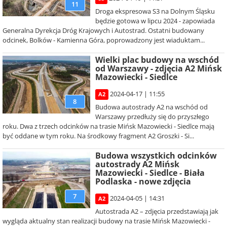
11
Droga ekspresowa S3 na Dolnym Śląsku
będzie gotowa w lipcu 2024 - zapowiada
Generalna Dyrekcja Dróg Krajowych i Autostrad. Ostatni budowany
odcinek, Bolków - Kamienna Góra, poprowadzony jest wiaduktam...
Wielki plac budowy na wschód
od Warszawy - zdjęcia A2 Mińsk
Mazowiecki - Siedlce
2024-04-17 | 11:55
A2
8
Budowa autostrady A2 na wschód od
Warszawy przedłuży się do przyszłego
roku. Dwa z trzech odcinków na trasie Mińsk Mazowiecki - Siedlce mają
być oddane w tym roku. Na środkowy fragment A2 Groszki - Si...
Budowa wszystkich odcinków
autostrady A2 Mińsk
Mazowiecki - Siedlce - Biała
Podlaska - nowe zdjęcia
7
2024-04-05 | 14:31
A2
Autostrada A2 – zdjęcia przedstawiają jak
wygląda aktualny stan realizacji budowy na trasie Mińsk Mazowiecki -