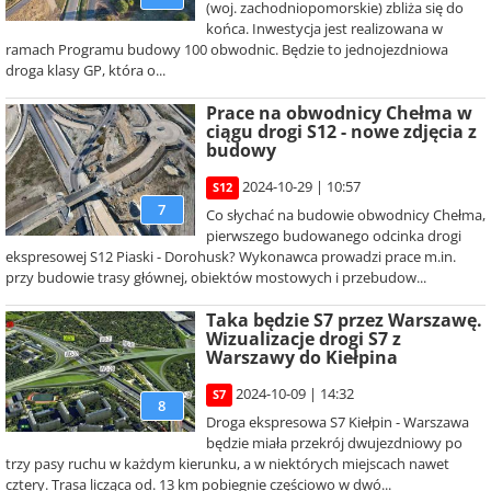
(woj. zachodniopomorskie) zbliża się do
końca. Inwestycja jest realizowana w
ramach Programu budowy 100 obwodnic. Będzie to jednojezdniowa
droga klasy GP, która o...
Prace na obwodnicy Chełma w
ciągu drogi S12 - nowe zdjęcia z
budowy
2024-10-29 | 10:57
S12
7
Co słychać na budowie obwodnicy Chełma,
pierwszego budowanego odcinka drogi
ekspresowej S12 Piaski - Dorohusk? Wykonawca prowadzi prace m.in.
przy budowie trasy głównej, obiektów mostowych i przebudow...
Taka będzie S7 przez Warszawę.
Wizualizacje drogi S7 z
Warszawy do Kiełpina
2024-10-09 | 14:32
S7
8
Droga ekspresowa S7 Kiełpin - Warszawa
będzie miała przekrój dwujezdniowy po
trzy pasy ruchu w każdym kierunku, a w niektórych miejscach nawet
cztery. Trasa licząca od. 13 km pobiegnie częściowo w dwó...