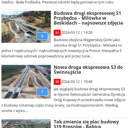
Siedlce - Biała Podlaska. Pierwsze odcinki będą gotowe w tym roku.
Budowa drogi ekspresowej S1
Przybędza – Milówka w
Beskidach – najnowsze zdjęcia
2024-03-12 | 14:28
S1
9
Budowa obejścia Węgierskiej Górki jako
odcinka drogi S1 Przybędza - Milówka to
jedna z najdroższych i najtrudniejszych inwestycji w Polsce. Niespełna 9
kilometrowy odcinek poprowadzony jest przez tune...
Nowa droga ekspresowa S3 do
Świnoujścia
2024-03-12 | 10:48
S3
Jak wygląda budowa drogi ekspresowej S3
7
w rejonie Świnoujścia? Generalna Dyrekcja
Dróg Krajowych przedstawiła nowe zdjęcia
z budowy ostatniej części trasy w woj. zachodniopomorskim. Według
umów z wyko...
Tak zmienia się plac budowy
S19 Rzeszów - Babica