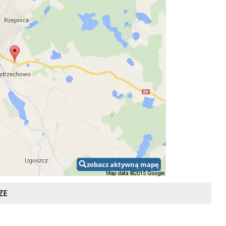
zobacz aktywną mapę
ZE