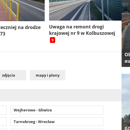
Uwaga na remont drogi
ieczniej na drodze
krajowej nr 9 w Kolbuszowej
 73
9
Ob
au
zdjęcia
mapy i plany
Wejherowo - Gliwice
Tarnobrzeg - Wrocław
GD