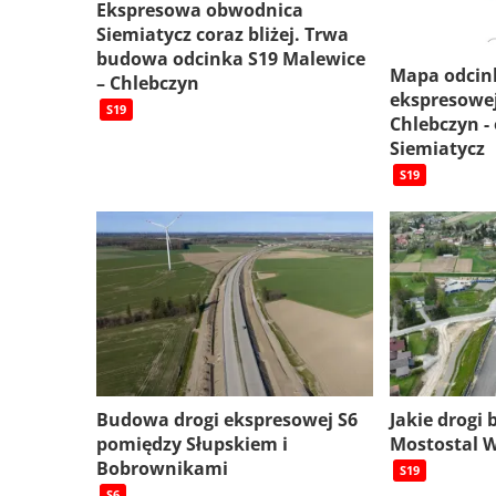
Ekspresowa obwodnica
Siemiatycz coraz bliżej. Trwa
budowa odcinka S19 Malewice
Mapa odcin
– Chlebczyn
ekspresowej
S19
Chlebczyn -
Siemiatycz
S19
Budowa drogi ekspresowej S6
Jakie drogi
pomiędzy Słupskiem i
Mostostal 
Bobrownikami
S19
S6