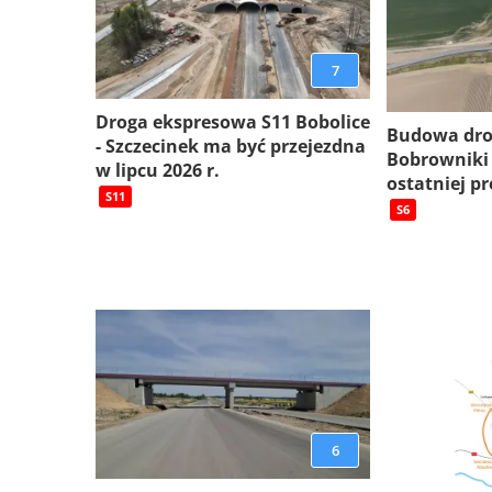
7
Droga ekspresowa S11 Bobolice
Budowa dro
- Szczecinek ma być przejezdna
Bobrowniki
w lipcu 2026 r.
ostatniej pr
S11
S6
6