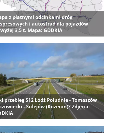
pa z płatnymi odcinkami dróg
spresowych i autostrad dla pojazdów
wyżej 3,5 t. Mapa: GDDKIA
ki przebieg S12 Łódź Południe - Tomaszów
zowiecki - Sulejów (Kozenin)? Zdjęcia:
DDKIA