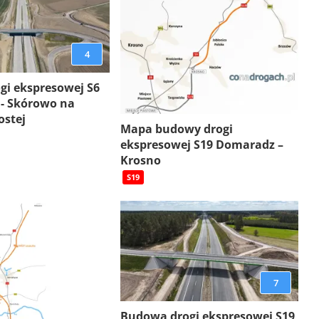
4
gi ekspresowej S6
 - Skórowo na
ostej
Mapa budowy drogi
ekspresowej S19 Domaradz –
Krosno
S19
7
Budowa drogi ekspresowej S19