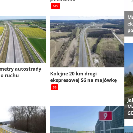
S19
Ma
ek
po
ometry autostrady
Kolejne 20 km drogi
do ruchu
ekspresowej S6 na majówkę
S6
Ja
Ma
G