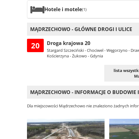
Hotele i motele
(1)
MĄDRZECHOWO - GŁÓWNE DROGI I ULICE
Droga krajowa 20
20
Stargard Szczeciński - Chociwel - Węgorzyno - Draw
Kościerzyna - Żukowo - Gdynia
lista wszyst
M
MĄDRZECHOWO - INFORMACJE O BUDOWIE 
Dla miejscowości Mądrzechowo nie znaleziono żadnych inform