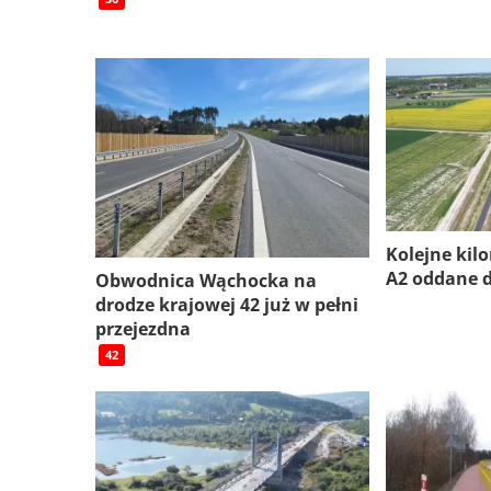
Kolejne kil
A2 oddane 
Obwodnica Wąchocka na
drodze krajowej 42 już w pełni
przejezdna
42