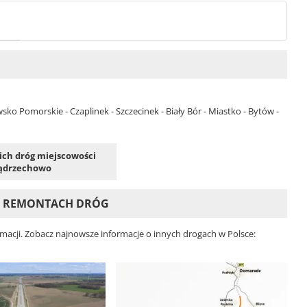
sko Pomorskie - Czaplinek - Szczecinek - Biały Bór - Miastko - Bytów -
kich dróg miejscowości
ądrzechowo
I REMONTACH DRÓG
acji. Zobacz najnowsze informacje o innych drogach w Polsce: