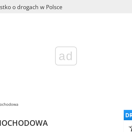
stko o drogach w Polsce
ad
mochodowa
DR
AMOCHODOWA