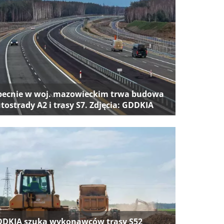
ecnie w woj. mazowieckim trwa budowa
tostrady A2 i trasy S7. Zdjęcia: GDDKIA
DKIA szuka wykonawców trasy S52