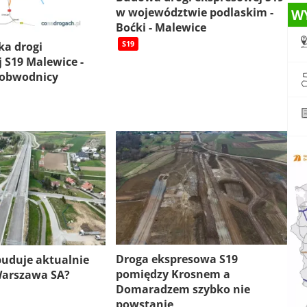
w województwie podlaskim -
W
Boćki - Malewice
S19
ka drogi
 S19 Malewice -
 obwodnicy
Droga ekspresowa S19
 buduje aktualnie
pomiędzy Krosnem a
Warszawa SA?
Domaradzem szybko nie
powstanie