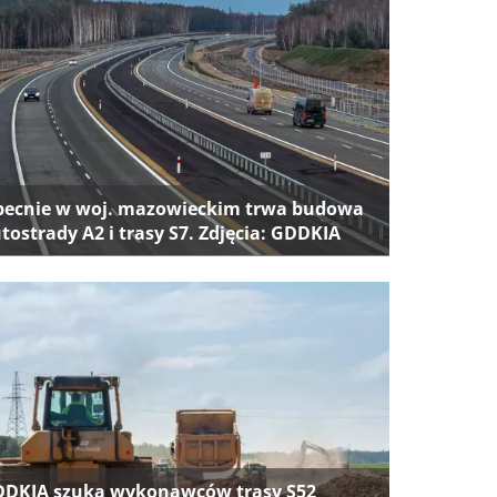
ecnie w woj. mazowieckim trwa budowa
tostrady A2 i trasy S7. Zdjęcia: GDDKIA
DKIA szuka wykonawców trasy S52