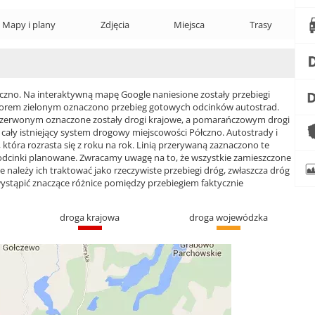
Mapy i plany
Zdjęcia
Miejsca
Trasy
no. Na interaktywną mapę Google naniesione zostały przebiegi
 Kolorem zielonym oznaczono przebieg gotowych odcinków autostrad.
czerwonym oznaczone zostały drogi krajowe, a pomarańczowym drogi
ły istniejący system drogowy miejscowości Półczno. Autostrady i
która rozrasta się z roku na rok. Linią przerywaną zaznaczono te
 odcinki planowane. Zwracamy uwagę na to, że wszystkie zamieszczone
e należy ich traktować jako rzeczywiste przebiegi dróg, zwłaszcza dróg
ąpić znaczące różnice pomiędzy przebiegiem faktycznie
droga krajowa
droga wojewódzka