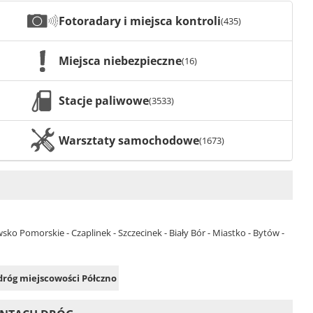
Fotoradary i miejsca kontroli
(435)
Miejsca niebezpieczne
(16)
Stacje paliwowe
(3533)
Warsztaty samochodowe
(1673)
sko Pomorskie - Czaplinek - Szczecinek - Biały Bór - Miastko - Bytów -
 dróg miejscowości Półczno