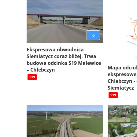
6
Ekspresowa obwodnica
Siemiatycz coraz bliżej. Trwa
budowa odcinka S19 Malewice
Mapa odcin
– Chlebczyn
ekspresowej
S19
Chlebczyn -
Siemiatycz
S19