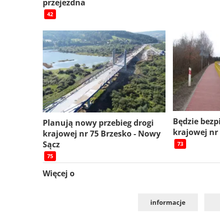
przejezdna
42
Będzie bezp
Planują nowy przebieg drogi
krajowej nr
krajowej nr 75 Brzesko - Nowy
Sącz
73
75
Więcej o
informacje