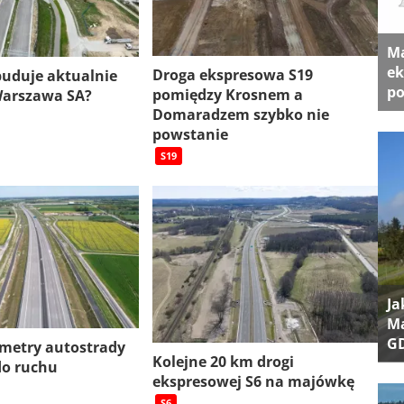
Ma
ek
Droga ekspresowa S19
 buduje aktualnie
po
pomiędzy Krosnem a
Warszawa SA?
Domaradzem szybko nie
powstanie
S19
Ja
Ma
G
ometry autostrady
Kolejne 20 km drogi
do ruchu
ekspresowej S6 na majówkę
S6