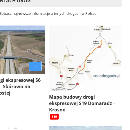
ONTACH DRÓG
 Zobacz najnowsze informacje o innych drogach w Polsce:
4
gi ekspresowej S6
 - Skórowo na
ostej
Mapa budowy drogi
ekspresowej S19 Domaradz –
Krosno
S19