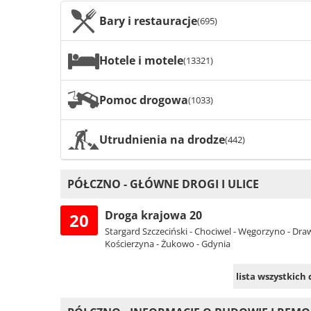
Bary i restauracje
(695)
Hotele i motele
(13321)
Pomoc drogowa
(1033)
Utrudnienia na drodze
(442)
PÓŁCZNO - GŁÓWNE DROGI I ULICE
Droga krajowa 20
20
Stargard Szczeciński - Chociwel - Węgorzyno - Draw
Kościerzyna - Żukowo - Gdynia
lista wszystkich