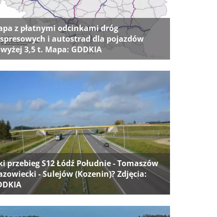
pa z płatnymi odcinkami dróg
spresowych i autostrad dla pojazdów
wyżej 3,5 t. Mapa: GDDKIA
ki przebieg S12 Łódź Południe - Tomaszów
zowiecki - Sulejów (Kozenin)? Zdjęcia:
DDKIA