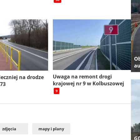
Ob
au
Uwaga na remont drogi
ieczniej na drodze
krajowej nr 9 w Kolbuszowej
 73
9
zdjęcia
mapy i plany
GD