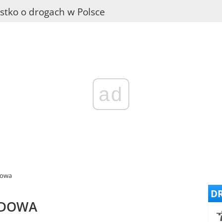
stko o drogach w Polsce
ad
dowa
DR
ODOWA