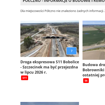
PÓŁCZNO - INFORMACJE O BUDOWIE I REM
Dla miejscowości Półczno nie znaleziono żadnych informacji.
7
Droga ekspresowa S11 Bobolice
Budowa dro
- Szczecinek ma być przejezdna
Bobrowniki
w lipcu 2026 r.
ostatniej pr
S11
S6