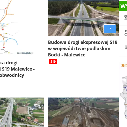
W
7
Budowa drogi ekspresowej S19
w województwie podlaskim -
Boćki - Malewice
S19
ka drogi
 S19 Malewice -
 obwodnicy