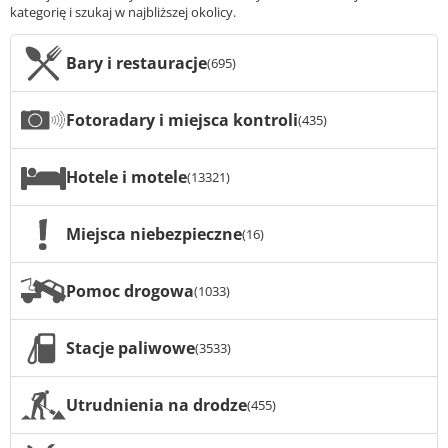
kategorię i szukaj w najbliższej okolicy.
Bary i restauracje
(695)
Fotoradary i miejsca kontroli
(435)
Hotele i motele
(13321)
Miejsca niebezpieczne
(16)
Pomoc drogowa
(1033)
Stacje paliwowe
(3533)
Utrudnienia na drodze
(455)