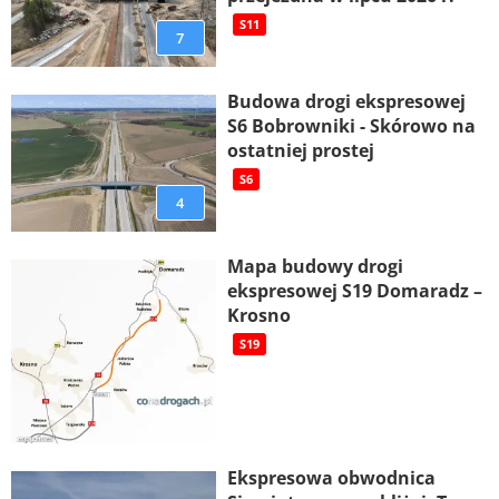
S11
7
Budowa drogi ekspresowej
S6 Bobrowniki - Skórowo na
ostatniej prostej
S6
4
Mapa budowy drogi
ekspresowej S19 Domaradz –
Krosno
S19
Ekspresowa obwodnica