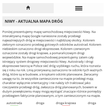
NIWY - AKTUALNA MAPA DRÓG
Poniżej prezentujemy mapę samochodową miejscowości Niwy. Na
interaktywną mapę Google naniesione zostały przebiegi
najważniejszych dróg w miejscowości i najbliższej okolicy. Kolorem
zielonym oznaczono przebieg gotowych odcinków autostrad. Kolorem
niebieskim oznaczono drogi ekspresowe. Kolorem czerwonym
oznaczone zostały drogi krajowe, a pomarańczowym drogi
wojewódzkie. Na mapie samochodowej prezentujemy zatem cały
istniejący system drogowy miejscowości Niwy. Autostrady i drogi
ekspresowe tworzą w Polsce sieć dróg szybkiego ruchu, która rozrasta
się z roku na rok. Linią przerywaną zaznaczono te odcinki tych ważnych
dróg, które są w budowie, a kropkami odcinki planowane. Zwracamy
uwagę na to, że wszystkie zamieszczone na mapie przebiegi mają
charakter wyłącznie orientacyjny i nie należy ich traktować jako
rzeczywiste przebiegi dróg, zwłaszcza dróg planowanych, bowiem w
dużym powiększeniu mapy mogą wystąpić znaczące różnice pomiędzy
przebiegiem faktycznie planowanym, a tym zamieszczonym na mapie.
autostrada
droga
droga krajowa
droga