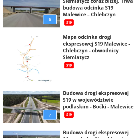
Siemiatycz coraz bliżej. Trwa
budowa odcinka S19
Malewice – Chlebczyn
6
S19
Mapa odcinka drogi
ekspresowej S19 Malewice -
Chlebczyn - obwodnicy
Siemiatycz
S19
Budowa drogi ekspresowej
S19 w województwie
podlaskim - Boćki - Malewice
7
S19
Budowa drogi ekspresowej