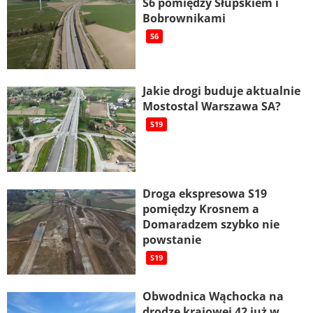
S6 pomiędzy Słupskiem i
Bobrownikami
S6
Jakie drogi buduje aktualnie
Mostostal Warszawa SA?
S19
Droga ekspresowa S19
pomiędzy Krosnem a
Domaradzem szybko nie
powstanie
S19
Obwodnica Wąchocka na
drodze krajowej 42 już w