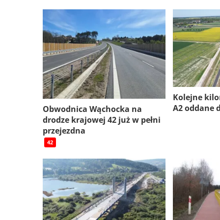
Kolejne kil
A2 oddane 
Obwodnica Wąchocka na
drodze krajowej 42 już w pełni
przejezdna
42