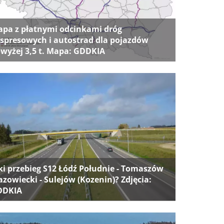
pa z płatnymi odcinkami dróg
spresowych i autostrad dla pojazdów
wyżej 3,5 t. Mapa: GDDKIA
ki przebieg S12 Łódź Południe - Tomaszów
zowiecki - Sulejów (Kozenin)? Zdjęcia:
DDKIA