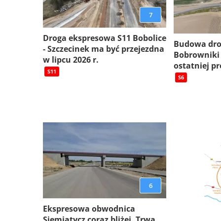
7
Droga ekspresowa S11 Bobolice
Budowa dro
- Szczecinek ma być przejezdna
Bobrowniki
w lipcu 2026 r.
ostatniej pr
S11
S6
6
Ekspresowa obwodnica
Siemiatycz coraz bliżej. Trwa