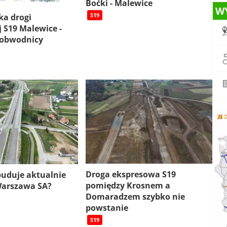
Boćki - Malewice
W
S19
ka drogi
 S19 Malewice -
 obwodnicy
Droga ekspresowa S19
 buduje aktualnie
pomiędzy Krosnem a
Warszawa SA?
Domaradzem szybko nie
powstanie
S19