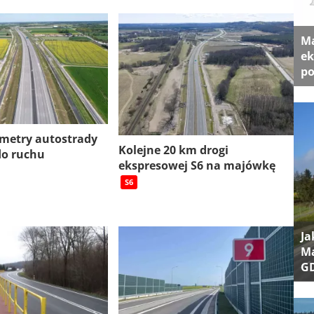
Ma
ek
po
ometry autostrady
Kolejne 20 km drogi
do ruchu
ekspresowej S6 na majówkę
S6
Ja
Ma
G