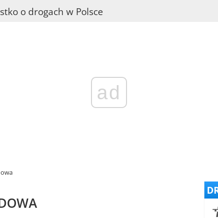
stko o drogach w Polsce
ad
dowa
DR
ODOWA