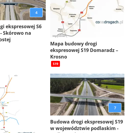
4
gi ekspresowej S6
 - Skórowo na
ostej
Mapa budowy drogi
ekspresowej S19 Domaradz –
Krosno
S19
7
Budowa drogi ekspresowej S19
w województwie podlaskim -