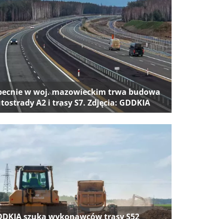
ecnie w woj. mazowieckim trwa budowa
tostrady A2 i trasy S7. Zdjęcia: GDDKIA
DKIA szuka wykonawców trasy S52