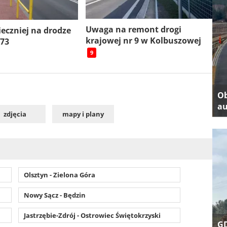
Uwaga na remont drogi
ieczniej na drodze
krajowej nr 9 w Kolbuszowej
 73
9
Ob
au
zdjęcia
mapy i plany
Olsztyn - Zielona Góra
Nowy Sącz - Będzin
Jastrzębie-Zdrój - Ostrowiec Świętokrzyski
GD