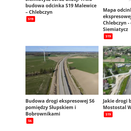
budowa odcinka S19 Malewice
Mapa odcin
– Chlebczyn
ekspresowej
S19
Chlebczyn -
Siemiatycz
S19
Budowa drogi ekspresowej S6
Jakie drogi
pomiędzy Słupskiem i
Mostostal 
Bobrownikami
S19
S6